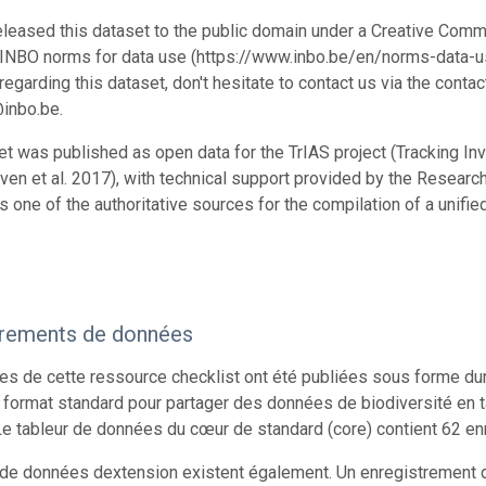
leased this dataset to the public domain under a Creative Comm
 INBO norms for data use (https://www.inbo.be/en/norms-data-us
egarding this dataset, don't hesitate to contact us via the conta
inbo.be.
et was published as open data for the TrIAS project (Tracking Inva
en et al. 2017), with technical support provided by the Research I
s one of the authoritative sources for the compilation of a unifie
trements de données
s de cette ressource checklist ont été publiées sous forme du
 format standard pour partager des données de biodiversité en 
e tableur de données du cœur de standard (core) contient 62 en
 de données dextension existent également. Un enregistrement d