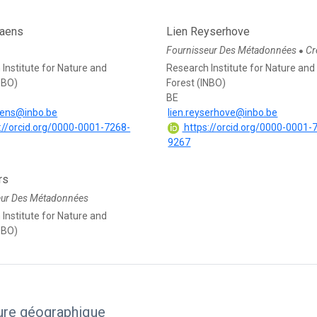
iaens
Lien Reyserhove
Fournisseur Des Métadonnées
Cr
●
Institute for Nature and
Research Institute for Nature and
NBO)
Forest (INBO)
BE
aens@inbo.be
lien.reyserhove@inbo.be
://orcid.org/0000-0001-7268-
https://orcid.org/0000-0001-
9267
rs
eur Des Métadonnées
Institute for Nature and
NBO)
ure géographique