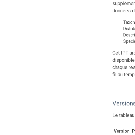
supplément
données de
Taxon
Distri
Descr
Speci
Cet IPT ar
disponible
chaque res
fil du temp
Version
Le tableau
Version
P