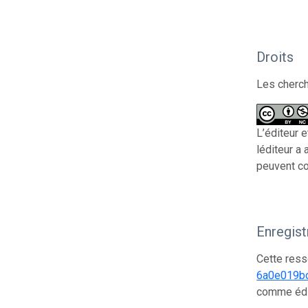
Droits
Les cherch
L’éditeur 
léditeur a
peuvent cop
Enregis
Cette ress
6a0e019b
comme édi