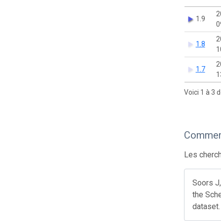
2
1.9
0
2
1.8
1
2
1.7
1
Voici 1 à 3 
Comment
Les cherch
Soors J,
the Sche
dataset