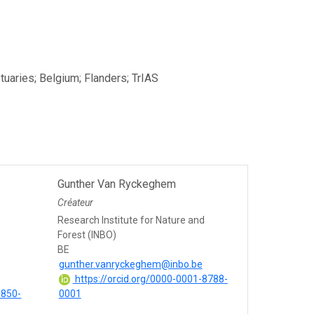
stuaries; Belgium; Flanders; TrIAS
Gunther Van Ryckeghem
Créateur
Research Institute for Nature and
Forest (INBO)
BE
gunther.vanryckeghem@inbo.be
https://orcid.org/0000-0001-8788-
9850-
0001