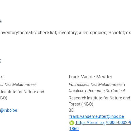
é
Inventorythematic; checklist; inventory; alien species; Scheldt; e
s
rs
Frank Van de Meutter
eur Des Métadonnées
Fournisseur Des Métadonnées
●
Créateur
Personne De Contact
●
Institute for Nature and
NBO)
Research Institute for Nature and
Forest (INBO)
s@inbo.be
BE
frank.vandemeutter@inbo.be
https://orcid.org/0000-0002-
1860