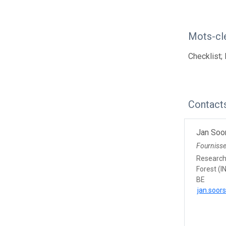
Mots-cl
Checklist; 
Contact
Jan Soo
Fourniss
Research 
Forest (I
BE
jan.soor