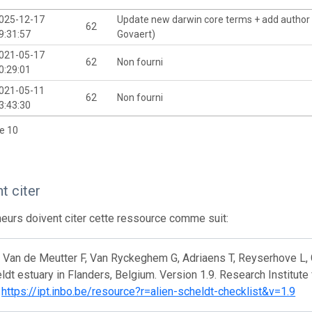
025-12-17
Update new darwin core terms + add author
62
9:31:57
Govaert)
021-05-17
62
Non fourni
0:29:01
021-05-11
62
Non fourni
3:43:30
de 10
 citer
eurs doivent citer cette ressource comme suit:
 Van de Meutter F, Van Ryckeghem G, Adriaens T, Reyserhove L, G
ldt estuary in Flanders, Belgium. Version 1.9. Research Institute
.
https://ipt.inbo.be/resource?r=alien-scheldt-checklist&v=1.9