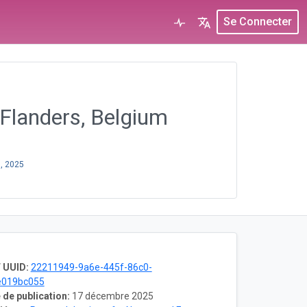
Se Connecter
n Flanders, Belgium
, 2025
 UUID:
22211949-9a6e-445f-86c0-
e019bc055
 de publication:
17 décembre 2025