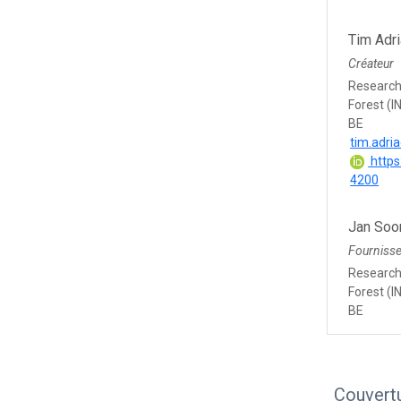
Tim Adr
Créateur
Research 
Forest (I
BE
tim.adri
https
4200
Jan Soo
Fourniss
Research 
Forest (I
BE
Couvert