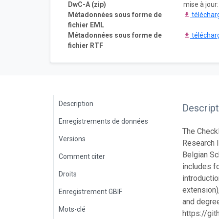
DwC-A (zip)
mise à jour
Métadonnées sous forme de
téléchar
fichier EML
Métadonnées sous forme de
téléchar
fichier RTF
Description
Descript
Enregistrements de données
The Checkl
Versions
Research I
Belgian Sc
Comment citer
includes fo
Droits
introducti
extension),
Enregistrement GBIF
and degree
Mots-clé
https://gi