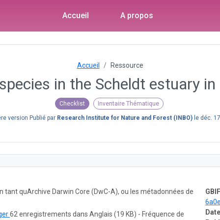
Accueil
A propos
Accueil
Ressource
 species in the Scheldt estuary i
Checklist
Inventaire Thématique
re version Publié par
Research Institute for Nature and Forest (INBO)
le
déc. 17
 en tant quArchive Darwin Core (DwC-A), ou les métadonnées de
GBIF
6a0
Date
ger
62 enregistrements dans Anglais (19 KB) - Fréquence de