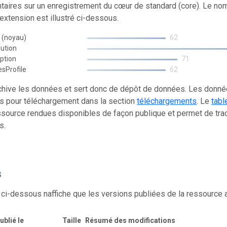
aires sur un enregistrement du cœur de standard (core). Le no
xtension est illustré ci-dessous.
 (noyau)
62
bution
iption
71
esProfile
62
chive les données et sert donc de dépôt de données. Les donn
s pour téléchargement dans la section
téléchargements
. Le
tabl
source rendues disponibles de façon publique et permet de trac
s.
s
 ci-dessous naffiche que les versions publiées de la ressource
ublié le
Taille
Résumé des modifications