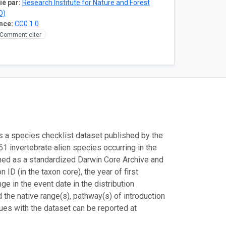
ié par:
Research Institute for Nature and Forest
O)
nce:
CC0 1.0
Comment citer
is a species checklist dataset published by the
61 invertebrate alien species occurring in the
shed as a standardized Darwin Core Archive and
ID (in the taxon core), the year of first
ge in the event date in the distribution
d the native range(s), pathway(s) of introduction
ues with the dataset can be reported at