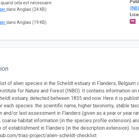
Publ
: quand cela est nécessaire
(INB
ger
dans Anglais (24 KB)
Lice
ger
dans Anglais (19 KB)
ion
ist of alien species in the Scheldt estuary in Flanders, Belgium 
nstitute for Nature and Forest (INBO). It contains information on 
heldt estuary, detected between 1835 and now. Here it is publi
r each species: the scientific name, higher taxonomy, stable taxon 
on and/or last assessment in Flanders (given as a year or year ran
 coarse habitat information (in the species profile extension) an
 of establishment in Flanders (in the description extension). Iss
thub.com/trias-project/alien-scheldt-checklist