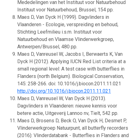
Mededelingen van het Instituut voor Natuurbehoud
Instituut voor Natuurbehoud, Brussel, 154 pp.
Maes D, Van Dyck H (1999). Dagvlinders in
Vlaanderen - Ecologie, verspreiding en behoud,
Stichting Leefmilieu i.s.m. Instituut voor
Natuurbehoud en Vlaamse Vlinderwerkgroep,
Antwerpen/Brussel, 480 pp.
Maes D, Vanreusel W, Jacobs I, Berwaerts K, Van
Dyck H (2012). Applying IUCN Red List criteria at a
small regional level: A test case with butterflies in
Flanders (north Belgium). Biological Conservation,
145: 258-266. doi: 10.1016/j.biocon.2011.11.021
http://doi.org/10.1016/j.biocon.2011.11.021
Maes D, Vanreusel W, Van Dyck H (2013).
Dagvlinders in Vlaanderen: nieuwe kennis voor
betere actie, Uitgeverij Lannoo nv, Tielt, 542 pp.
Maes D, Brosens D, Beck O, Van Dyck H, Desmet P,
Vlinderwerkgroep Natuurpunt, all butterfly recorders
(2016): Vlinderdatabank - Butterflies in Flanders and