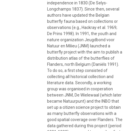
independence in 1830 (De Selys-
Longchamps 1837). Since then, several
authors have updated the Belgian
butterfly fauna based on collections or
observations (e.g., Hackray et al. 1969;
De Prins 1998). In 1991, the youth and
nature organization Jeugdbond voor
Natuur en Milieu (JNM) launched a
butterfly project with the aim to publish a
distribution atlas of the butterflies of
Flanders, north Belgium (Daniëls 1991).
To do so, a first step consisted of
collecting all historical collection and
literature data. Secondly, a working
group was organised in cooperation
between JNM, De Wielewaal (which later
became Natuurpunt) and the INBO that
set up a citizen science project to obtain
as many butterfly observations with a
good spatial coverage over Flanders. The
data gathered during this project (period