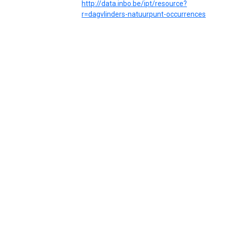
http://data.inbo.be/ipt/resource?
r=dagvlinders-natuurpunt-occurrences