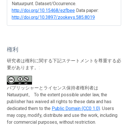
Natuurpunt. Dataset/Occurrence.
http://doi.org/10.15468/ezfbee
Data paper:
http://doi.org/10.3897/zookeys.585.8019
権利
研究者は権利に関する下記ステートメントを尊重する必
要があります。:
パブリッシャーとライセンス保持者権利者は
Natuurpunt。 To the extent possible under law, the
publisher has waived all rights to these data and has
dedicated them to the
Public Domain (CC0 1.0)
. Users
may copy, modify, distribute and use the work, including
for commercial purposes, without restriction.