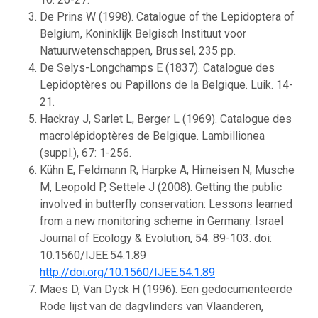
De Prins W (1998). Catalogue of the Lepidoptera of
Belgium, Koninklijk Belgisch Instituut voor
Natuurwetenschappen, Brussel, 235 pp.
De Selys-Longchamps E (1837). Catalogue des
Lepidoptères ou Papillons de la Belgique. Luik. 14-
21.
Hackray J, Sarlet L, Berger L (1969). Catalogue des
macrolépidoptères de Belgique. Lambillionea
(suppl.), 67: 1-256.
Kühn E, Feldmann R, Harpke A, Hirneisen N, Musche
M, Leopold P, Settele J (2008). Getting the public
involved in butterfly conservation: Lessons learned
from a new monitoring scheme in Germany. Israel
Journal of Ecology & Evolution, 54: 89-103. doi:
10.1560/IJEE.54.1.89
http://doi.org/10.1560/IJEE.54.1.89
Maes D, Van Dyck H (1996). Een gedocumenteerde
Rode lijst van de dagvlinders van Vlaanderen,