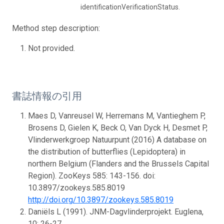
identificationVerificationStatus.
Method step description:
Not provided.
書誌情報の引用
Maes D, Vanreusel W, Herremans M, Vantieghem P,
Brosens D, Gielen K, Beck O, Van Dyck H, Desmet P,
Vlinderwerkgroep Natuurpunt (2016) A database on
the distribution of butterflies (Lepidoptera) in
northern Belgium (Flanders and the Brussels Capital
Region). ZooKeys 585: 143-156. doi:
10.3897/zookeys.585.8019
http://doi.org/10.3897/zookeys.585.8019
Daniëls L (1991). JNM-Dagvlinderprojekt. Euglena,
10: 26-27.