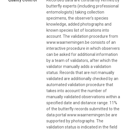
butterfly experts (including professional
entomologists) taking collection
specimens, the observer’s species
knowledge, added photographs and
known species list of locations into
account. The validation procedure from
www.waarnemingen.be consists of an
interactive procedure in which observers
can be asked for additional information
by a team of validators, after which the
validator manually adds a validation
status. Records that are not manually
validated are additionally checked by an
automated validation procedure that
takes into account the number of
manually validated observations within a
specified date and distance range. 11%
of the butterfly records submitted to the
data portal www.waarnemingen.be are
supported by photographs. The
validation status is indicated in the field