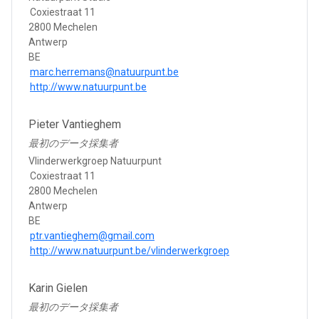
Coxiestraat 11
2800 Mechelen
Antwerp
BE
marc.herremans@natuurpunt.be
http://www.natuurpunt.be
Pieter Vantieghem
最初のデータ採集者
Vlinderwerkgroep Natuurpunt
Coxiestraat 11
2800 Mechelen
Antwerp
BE
ptr.vantieghem@gmail.com
http://www.natuurpunt.be/vlinderwerkgroep
Karin Gielen
最初のデータ採集者