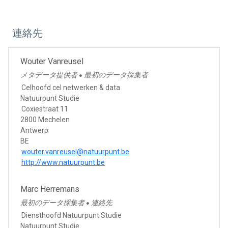
連絡先
Wouter Vanreusel
メタデータ提供者
最初のデータ採集者
●
Celhoofd cel netwerken & data
Natuurpunt Studie
Coxiestraat 11
2800 Mechelen
Antwerp
BE
wouter.vanreusel@natuurpunt.be
http://www.natuurpunt.be
Marc Herremans
最初のデータ採集者
連絡先
●
Diensthoofd Natuurpunt Studie
Natuurpunt Studie