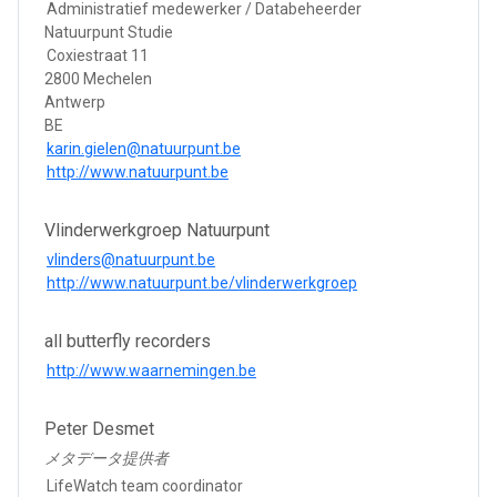
Administratief medewerker / Databeheerder
Natuurpunt Studie
Coxiestraat 11
2800 Mechelen
Antwerp
BE
karin.gielen@natuurpunt.be
http://www.natuurpunt.be
Vlinderwerkgroep Natuurpunt
vlinders@natuurpunt.be
http://www.natuurpunt.be/vlinderwerkgroep
all butterfly recorders
http://www.waarnemingen.be
Peter Desmet
メタデータ提供者
LifeWatch team coordinator