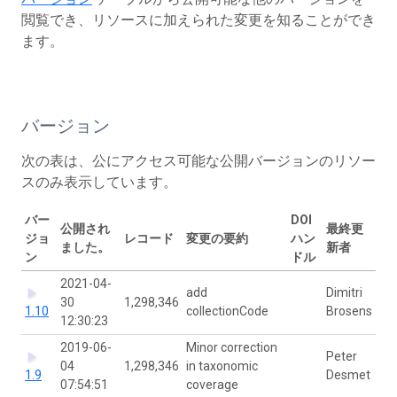
閲覧でき、リソースに加えられた変更を知ることができ
ます。
バージョン
次の表は、公にアクセス可能な公開バージョンのリソー
スのみ表示しています。
バー
DOI
公開され
最終更
ジョ
レコード
変更の要約
ハン
ました。
新者
ン
ドル
2021-04-
add
Dimitri
30
1,298,346
1.10
collectionCode
Brosens
12:30:23
2019-06-
Minor correction
Peter
04
1,298,346
in taxonomic
1.9
Desmet
07:54:51
coverage