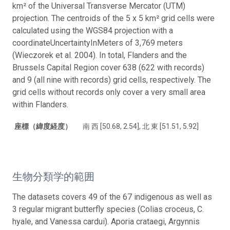
km² of the Universal Transverse Mercator (UTM)
projection. The centroids of the 5 x 5 km² grid cells were
calculated using the WGS84 projection with a
coordinateUncertaintyInMeters of 3,769 meters
(Wieczorek et al. 2004). In total, Flanders and the
Brussels Capital Region cover 638 (622 with records)
and 9 (all nine with records) grid cells, respectively. The
grid cells without records only cover a very small area
within Flanders.
座標（緯度経度）
南 西 [50.68, 2.54], 北 東 [51.51, 5.92]
生物分類学的範囲
The datasets covers 49 of the 67 indigenous as well as
3 regular migrant butterfly species (Colias croceus, C.
hyale, and Vanessa cardui). Aporia crataegi, Argynnis