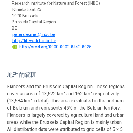
Research Institute for Nature and Forest (INBO)
Kliniekstraat 25
1070 Brussels
Brussels Capital Region
BE
peter.desmet@inbo.be
http://lifewatch.inbo.be
http://orcid.org/0000-0002-8442-8025
地理的範囲
Flanders and the Brussels Capital Region. These regions
cover an area of 13,522 km² and 162 km² respectively
(13,684 km² in total). This area is situated in the northern
of Belgium and represents 45% of the Belgian territory.
Flanders is largely covered by agricultural land and urban
areas while the Brussels Capital Region is mainly urban.
All distribution data were attributed to grid cells of 5 x 5