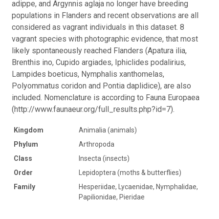
adippe, and Argynnis aglaja no longer have breeding
populations in Flanders and recent observations are all
considered as vagrant individuals in this dataset. 8
vagrant species with photographic evidence, that most
likely spontaneously reached Flanders (Apatura ilia,
Brenthis ino, Cupido argiades, Iphiclides podalirius,
Lampides boeticus, Nymphalis xanthomelas,
Polyommatus coridon and Pontia daplidice), are also
included. Nomenclature is according to Fauna Europaea
(http://www.faunaeur.org/full_results.php?id=7).
Kingdom
Animalia (animals)
Phylum
Arthropoda
Class
Insecta (insects)
Order
Lepidoptera (moths & butterflies)
Family
Hesperiidae, Lycaenidae, Nymphalidae,
Papilionidae, Pieridae