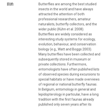
目的
Butterflies are among the best studied
insects in the world and have always
attracted the attention of both
professional researchers, amateur
naturalists, butterfly collectors, and the
wider public (Kühn et al. 2008).
Butterflies are widely considered as
interesting study systems for ecology,
evolution, behaviour, and conservation
biology (e.g., Watt and Boggs 2003).
Many butterflies have been collected and
subsequently stored in museum or
private collections. Furthermore,
entomologists have often published lists
of observed species during excursions to
special habitats or have made overviews
of regional or national butterfly faunas.
In Belgium, entomology in general and
lepidopterology in particular, have a long
tradition with the first faunas already
published only seven years after its