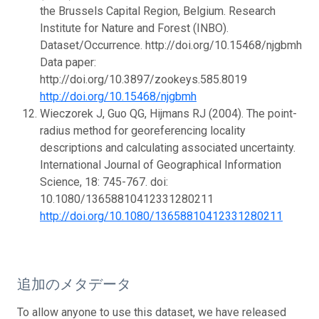
the Brussels Capital Region, Belgium. Research
Institute for Nature and Forest (INBO).
Dataset/Occurrence. http://doi.org/10.15468/njgbmh
Data paper:
http://doi.org/10.3897/zookeys.585.8019
http://doi.org/10.15468/njgbmh
Wieczorek J, Guo QG, Hijmans RJ (2004). The point-
radius method for georeferencing locality
descriptions and calculating associated uncertainty.
International Journal of Geographical Information
Science, 18: 745-767. doi:
10.1080/13658810412331280211
http://doi.org/10.1080/13658810412331280211
追加のメタデータ
To allow anyone to use this dataset, we have released