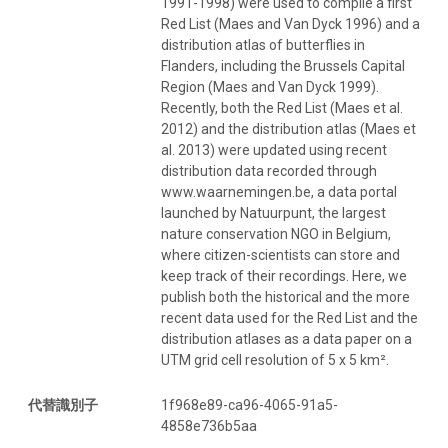
1991-1998) were used to compile a first
Red List (Maes and Van Dyck 1996) and a
distribution atlas of butterflies in
Flanders, including the Brussels Capital
Region (Maes and Van Dyck 1999).
Recently, both the Red List (Maes et al.
2012) and the distribution atlas (Maes et
al. 2013) were updated using recent
distribution data recorded through
www.waarnemingen.be, a data portal
launched by Natuurpunt, the largest
nature conservation NGO in Belgium,
where citizen-scientists can store and
keep track of their recordings. Here, we
publish both the historical and the more
recent data used for the Red List and the
distribution atlases as a data paper on a
UTM grid cell resolution of 5 x 5 km².
代替識別子
1f968e89-ca96-4065-91a5-
4858e736b5aa