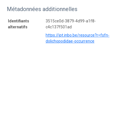
Métadonnées additionnelles
Identifiants
3515ce0d-3879-4d99-a1f8-
alternatifs
c4c137f501ad
https://ipt.inbo.be/resource?r=fsfn-
dolichopodidae-occurrence