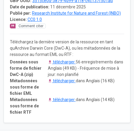
GBIF UUID:
3515ce0d-3879-4d99-a1f8-c4c137f501ad
Date de publication:
11 décembre 2025
Publié par:
Research Institute for Nature and Forest (INBO)
Licence:
CC0 1.0
Comment citer
Téléchargez la dernière version de la ressource en tant
quArchive Darwin Core (DwC-A), ou les métadonnées de la
ressource au format EML ou RTF :
Données sous
télécharger
56 enregistrements dans
forme de fichier
Anglais (49 KB) - Fréquence de mise à
DwC-A (zip)
jour: non planifié
Métadonnées
télécharger
dans Anglais (16 KB)
sous forme de
fichier EML
Métadonnées
télécharger
dans Anglais (14 KB)
sous forme de
fichier RTF