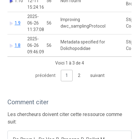
1.10
12-11
56
Non fourni
Brose
15:24:16
2025-
Improving
Stijn
1.9
06-26
56
dwc_samplingProtocol
Coole
11:37:08
2025-
Metadata specified for
Stijn
1.8
06-26
56
Dolichopodidae
Coole
09:46:09
Voici 1 à 3 de 4
précédent
1
2
suivant
Comment citer
Les chercheurs doivent citer cette ressource comme
suit: