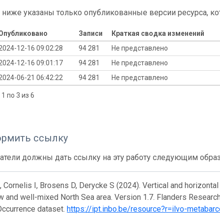
 ниже указаны только опубликованные версии ресурса, ко
Опубликовано
Записи
Краткая сводка изменений
2024-12-16 09:02:28
94 281
Не представлено
2024-12-16 09:01:17
94 281
Не представлено
2024-06-21 06:42:22
94 281
Не представлено
1 по 3 из 6
ормить ссылку
атели должны дать ссылку на эту работу следующим обра
 Cornelis I, Brosens D, Derycke S (2024). Vertical and horizonta
w and well-mixed North Sea area. Version 1.7. Flanders Research 
Occurrence dataset.
https://ipt.inbo.be/resource?r=ilvo-metabar