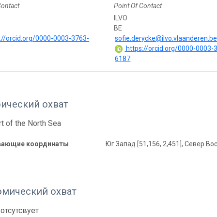
Contact
Point Of Contact
ILVO
BE
://orcid.org/0000-0003-3763-
sofie.derycke@ilvo.vlaanderen.b
https://orcid.org/0000-0003-
6187
фический охват
rt of the North Sea
вающие координаты
Юг Запад [51,156, 2,451], Север Вос
омический охват
отсутсвует