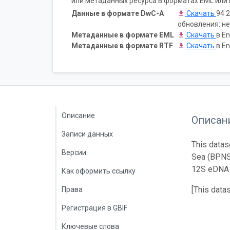
или метаданных ресурса в форматах EML или 
Данные в формате DwC-A
Скачать
94 2
обновления: не
Метаданные в формате EML
Скачать
в En
Метаданные в формате RTF
Скачать
в En
Описание
Описан
Записи данных
This datas
Версии
Sea (BPNS)
12S eDNA m
Как оформить ссылку
[This data
Права
Регистрация в GBIF
Ключевые слова