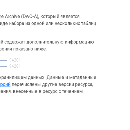
e Archive (DwC-A), который является
де набора из одной или нескольких таблиц.
ний содержат дополнительную информацию
рения показано ниже.
94281
94281
 хранилищем данных. Данные и метаданные
ерсий
перечислены другие версии ресурса,
ения, внесенные в ресурс с течением