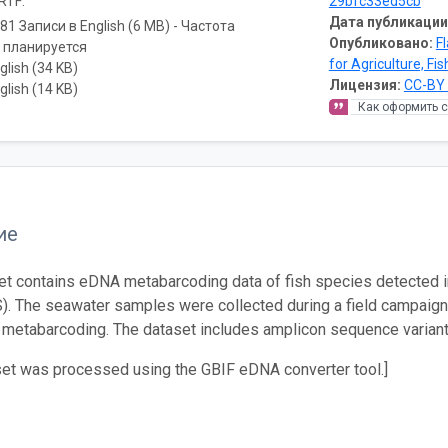
RTF:
29bfc33ed5cb
Дата публикации
81 Записи в English (6 MB) - Частота
Опубликовано:
F
 планируется
for Agriculture, Fi
glish (34 KB)
Лицензия:
CC-BY 
glish (14 KB)
Как оформить 
ие
et contains eDNA metabarcoding data of fish species detected in 
. The seawater samples were collected during a field campaigns
etabarcoding. The dataset includes amplicon sequence variants
set was processed using the GBIF eDNA converter tool.]