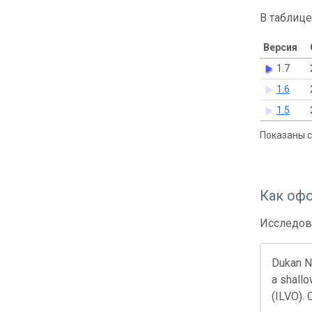
В таблице
Версия
1.7
1.6
1.5
Показаны с 
Как оф
Исследов
Dukan N,
a shallo
(ILVO). 