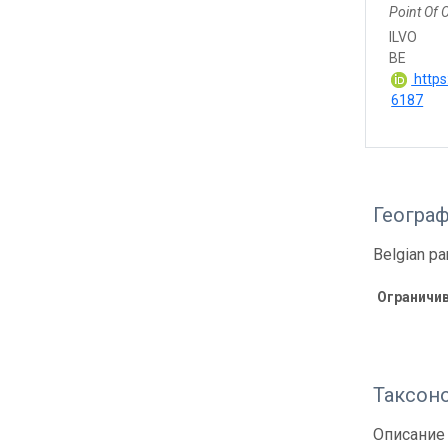
Point Of 
ILVO
BE
https
6187
Геогра
Belgian pa
Ограничи
Таксон
Описание 