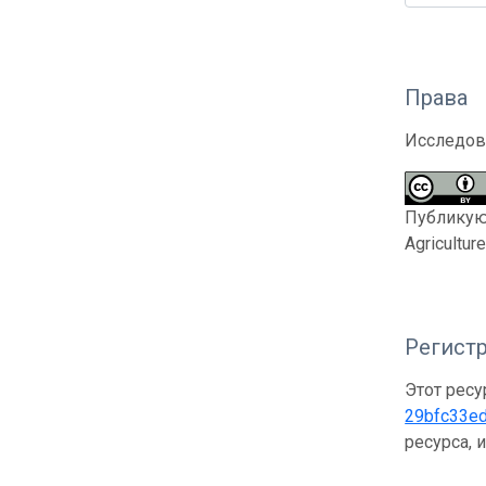
Права
Исследов
Публикующ
Agricultur
Регистр
Этот ресу
29bfc33e
ресурса, 