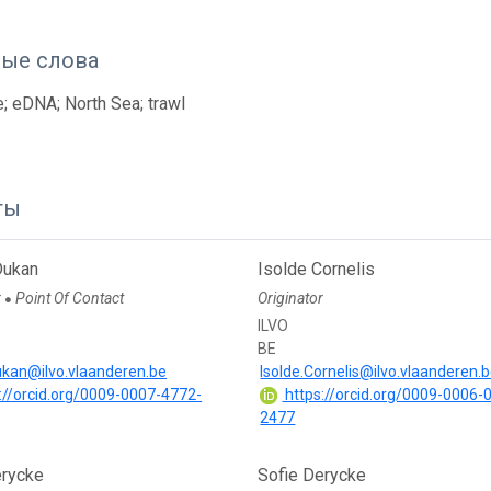
ые слова
; eDNA; North Sea; trawl
ты
Dukan
Isolde Cornelis
r
Point Of Contact
Originator
●
ILVO
BE
ukan@ilvo.vlaanderen.be
Isolde.Cornelis@ilvo.vlaanderen.
://orcid.org/0009-0007-4772-
https://orcid.org/0009-0006-
2477
erycke
Sofie Derycke