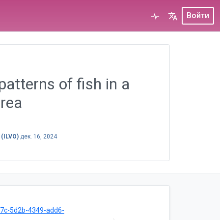
Войти
tterns of fish in a
area
 (ILVO)
дек. 16, 2024
7c-5d2b-4349-add6-