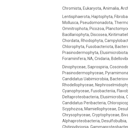
Chromista, Eukaryota, Animalia, Arc
Lentisphaerota, Haptophyta, Fibroba
Mollusca, Pseudomonadota, Thermod
Omnitrophota, Picozoa, Planctomycet
Bacillariophyta, Discosea, Kiritimatie
Chordata, Rhodophyta, Campylobacte
Chlorophyta, Fusobacteriota, Bacte
Prasinodermophyta, Elusimicrobiota
Foraminifera, NA, Cnidaria, Bdellovib
Dinophyceae, Saprospiria, Coscinod
Prasinodermophyceae, Pyramimonad
Candidatus Uabimicrobiia, Bacteriovo
Rhodellophyceae, Nephroselmidophy
Cyanophyceae, Fusobacteriia, Flavob
Deltaproteobacteria, Elusimicrobia, C
Candidatus Peribacteria, Chloropico
Scyphozoa, Mamiellophyceae, Desulfo
Chrysophyceae, Cryptophyceae, Biv
Alphaproteobacteria, Desulfobulbia, M
Chitinivibrionia, Gammaproteobacteri