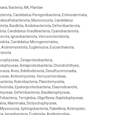
haea, Bacteria, NA, Plantae
cterota, Candidatus Peregrinibacteria, Echinodermata,
esulfobacteriota, Myxococcota, Candidatus
ota, Bacillota, Acidobacteriota, Deferribacterota,
llota, Candidatus Gracilibacteria, Cyanobacteriota,
rota, Ignavibacteriota, Verrucomicrobiota,
roidota, Candidatus Microgenomates,
, Actinomycetota, Euglenozoa, Euryarchaeota,
rionota
iscophyceae, Zetaproteobacteria,
ophyceae, Betaproteobacteria, Chondrichthyes,
racia, Aves, Bdellovibrionia, Desulfuromonadia,
ceae, Actinomycetes, Verrucomicrobiae,
acteriia, Rubrobacteria, Planctomycetia,
lostridia, Epsilonproteobacteria, Elasmobranchii,
phyceae, Deferribacteres, Bacillariophyceae,
bacteria, Terriglobia, Oligoflexia, Raphidophyceae,
alvia, Mammalia, Dictyochophyceae,
yxococcia, Sphingobacteriia, Flabellinia, Actinopteri,
a, Ignavibacteria, Euglenida, Acidimicrobiia,