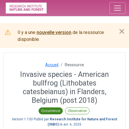
Il y a une
nouvelle version
de la ressource
disponible.
Accueil
Ressource
Invasive species - American
bullfrog (Lithobates
catesbeianus) in Flanders,
Belgium (post 2018)
Occurrence
Observation
Version 1.130
Publié par
Research Institute for Nature and Forest
(INBO)
le
avr. 6, 2026