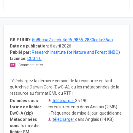
GBIF UUID:
5b8bcba7-cecb-4d95-9865-2830cd4e35aa
Date de publication:
6 avril 2026
Publié par:
Research Institute for Nature and Forest (INBO)
Licence:
CC0 1.0
Comment citer
Téléchargez la dernière version de la ressource en tant
quArchive Darwin Core (DwC-A), ou les métadonnées de la
ressource au format EML ou RTF :
Données sous
télécharger
35 190
forme de fichier
enregistrements dans Anglais (2 MB)
DwC-A (zip)
- Fréquence de mise à jour: quotidienne
Métadonnées
télécharger
dans Anglais (14 KB)
sous forme de
fichier EML