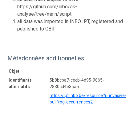
https://github.com/inbo/sk-
analyse/tree/main/script
all data was imported in INBO IPT, registered and
published to GBIF
Métadonnées additionnelles
Objet
Identifiants
5b8bcba7-cecb-4d95-9865-
alternatifs
2830cd4e35aa
https://ipt.inbo.be/resource?r=invasive-
bullfrog-occurrences2