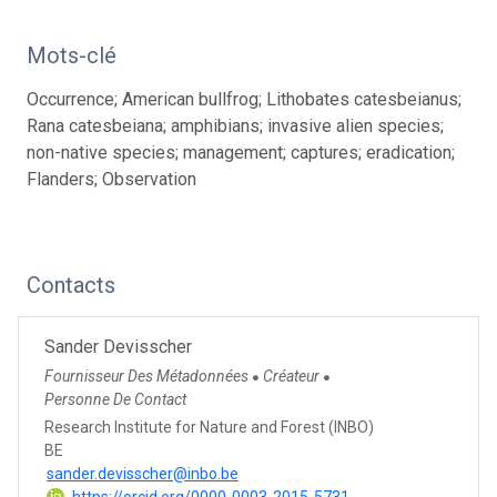
Mots-clé
Occurrence; American bullfrog; Lithobates catesbeianus;
Rana catesbeiana; amphibians; invasive alien species;
non-native species; management; captures; eradication;
Flanders; Observation
Contacts
Sander Devisscher
Fournisseur Des Métadonnées
Créateur
●
●
Personne De Contact
Research Institute for Nature and Forest (INBO)
BE
sander.devisscher@inbo.be
https://orcid.org/0000-0003-2015-5731