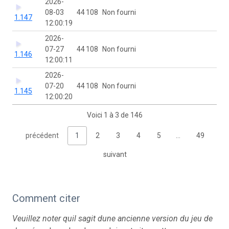
2026-
08-03
44 108
Non fourni
1.147
12:00:19
2026-
07-27
44 108
Non fourni
1.146
12:00:11
2026-
07-20
44 108
Non fourni
1.145
12:00:20
Voici 1 à 3 de 146
précédent
1
2
3
4
5
…
49
suivant
Comment citer
Veuillez noter quil sagit dune ancienne version du jeu de