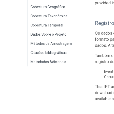
provided i
Cobertura Geográfica
Cobertura Taxonômica
Registr
Cobertura Temporal
Os dados 
Dados Sobre o Projeto
formato p
Métodos de Amostragem
dados. A t
Citações bibliográficas
Também ex
registro d
Metadados Adicionais
Event 
Occur
This IPT a
download 
available 