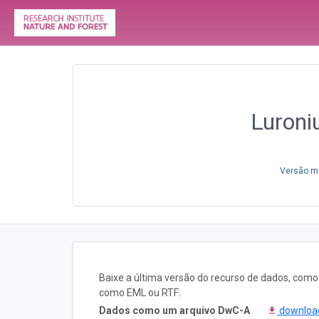
Luroni
Versão ma
Baixe a última versão do recurso de dados, com
como EML ou RTF:
Dados como um arquivo DwC-A
downlo