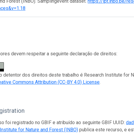
and Forest (INBO). Samplingevent dataset.
https://ipt.inbo.be/r
nces&v=1.18
res devem respeitar a seguinte declaração de direitos:
 o detentor dos direitos deste trabalho é Research Institute for 
eative Commons Attribution (CC-BY 4.0) License
.
istration
so foi registrado no GBIF e atribuído ao seguinte GBIF UUID:
dad
nstitute for Nature and Forest (INBO)
publica este recurso, e e