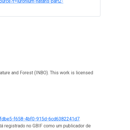
esource?r=luronium-natans-part2-
Nature and Forest (INBO). This work is licensed
fdbe5-f658-4bf0-915d-6cd6382241d7
.
stá registrado no GBIF como um publicador de