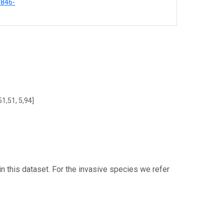
0846-
51,51, 5,94]
n this dataset. For the invasive species we refer