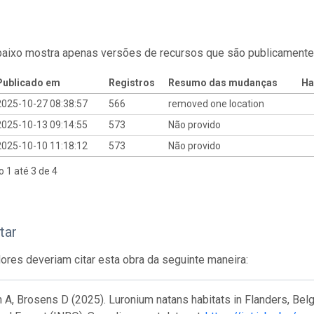
baixo mostra apenas versões de recursos que são publicamente
Publicado em
Registros
Resumo das mudanças
Ha
2025-10-27 08:38:57
566
removed one location
2025-10-13 09:14:55
573
Não provido
2025-10-10 11:18:12
573
Não provido
o 1 até 3 de 4
tar
res deveriam citar esta obra da seguinte maneira:
A, Brosens D (2025). Luronium natans habitats in Flanders, Belgi