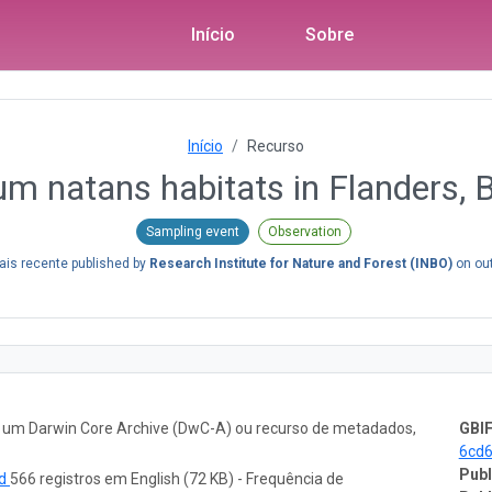
Início
Sobre
Início
Recurso
um natans habitats in Flanders, 
Sampling event
Observation
is recente published by
Research Institute for Nature and Forest (INBO)
on
ou
o um Darwin Core Archive (DwC-A) ou recurso de metadados,
GBIF
6cd
Publ
ad
566 registros em English (72 KB) - Frequência de