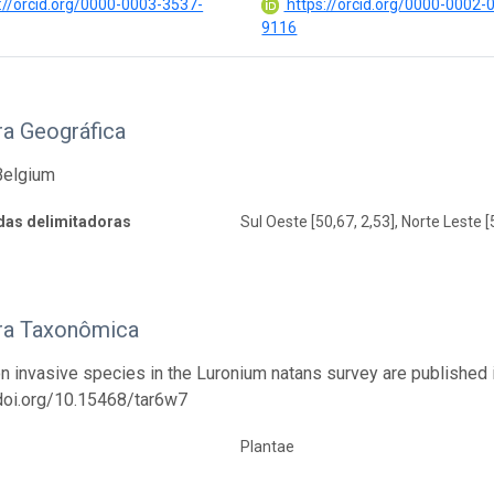
://orcid.org/0000-0003-3537-
https://orcid.org/0000-0002-
9116
ra Geográfica
Belgium
as delimitadoras
Sul Oeste [50,67, 2,53], Norte Leste [
ra Taxonômica
on invasive species in the Luronium natans survey are published i
/doi.org/10.15468/tar6w7
Plantae