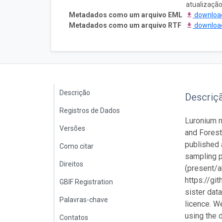
atualizaçã
Metadados como um arquivo EML
downlo
Metadados como um arquivo RTF
downlo
Descrição
Descriç
Registros de Dados
Luronium n
Versões
and Forest
published 
Como citar
sampling p
Direitos
(present/a
https://gi
GBIF Registration
sister dat
Palavras-chave
licence. W
using the d
Contatos