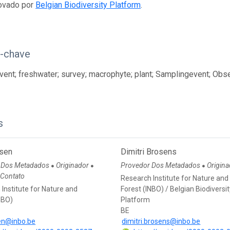
ovado por
Belgian Biodiversity Platform
.
s-chave
ent; freshwater; survey; macrophyte; plant; Samplingevent; Obs
s
sen
Dimitri Brosens
 Dos Metadados
Originador
Provedor Dos Metadados
Origin
●
●
●
 Contato
Research Institute for Nature and
Institute for Nature and
Forest (INBO) / Belgian Biodiversi
NBO)
Platform
BE
en@inbo.be
dimitri.brosens@inbo.be