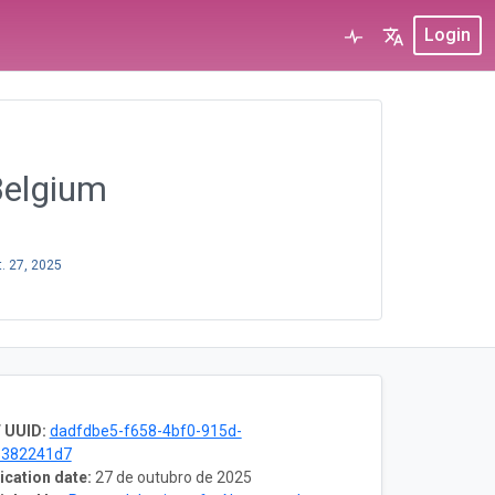
Login
Belgium
t. 27, 2025
 UUID:
dadfdbe5-f658-4bf0-915d-
6382241d7
ication date:
27 de outubro de 2025