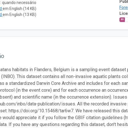
Publ
o: quando necessário
Fore
ad
em English (14 KB)
Lice
ad
em English (13 KB)
ão
atans habitats in Flanders, Belgium is a sampling event dataset 
 (INBO). This dataset contains all non-invasive aquatic plants col
as a standardized Darwin Core Archive and includes for each sam
rotocol (in the event core) and for each occurrence an occurrenc
bsent) and scientific name (in the occurrence extension). Issues
thub.com/inbo/data-publication/issues. All the recorded invasive p
aset: https://doi.org/10.15468/tar6w7. We have released this da
e would appreciate it if you follow the GBIF citation guidelines (
ata. If you have any questions regarding this dataset, don't hesit