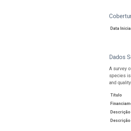
Cobertu
Data Inicial
Dados S
A survey o
species is
and quality
Título
Financiam
Descrição
Descrição