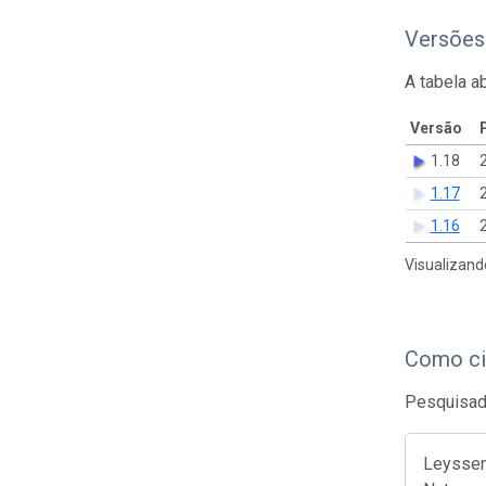
Versões
A tabela a
Versão
1.18
1.17
1.16
Visualizand
Como ci
Pesquisado
Leyssen 