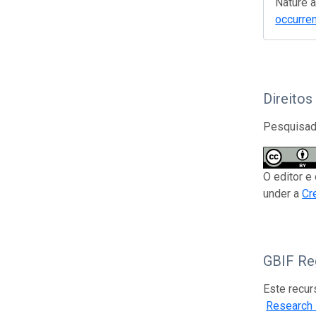
Nature 
occurre
Direitos
Pesquisado
O editor e
under a
Cr
GBIF Reg
Este recur
Research I