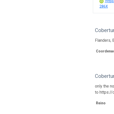
https
286X
Cobertu
Flanders, 
Coordenad
Cobertu
only the n
to https:/
Reino