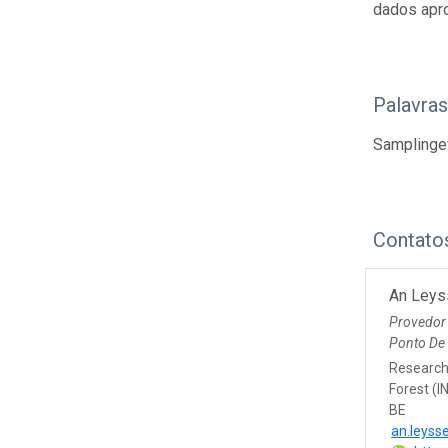
dados apr
Palavra
Samplingev
Contato
An Leys
Provedor
Ponto De
Research 
Forest (I
BE
an.leyss