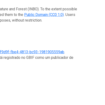
Nature and Forest (INBO). To the extent possible
ted them to the
Public Domain (CC0 1.0)
. Users
poses, without restriction.
f9d9f-fbe4-4813-bc93-1981905559ab
.
stá registrado no GBIF como um publicador de
s