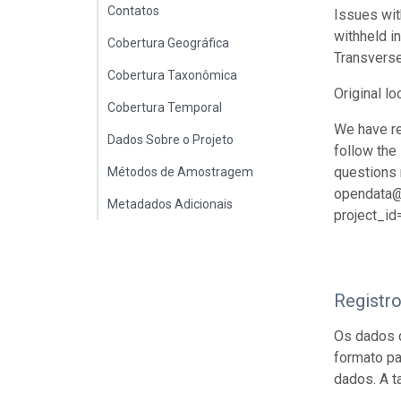
Contatos
Issues wit
withheld i
Cobertura Geográfica
Transverse
Cobertura Taxonômica
Original lo
Cobertura Temporal
We have re
Dados Sobre o Projeto
follow the
questions r
Métodos de Amostragem
opendata@i
Metadados Adicionais
project_i
Registr
Os dados 
formato p
dados. A t