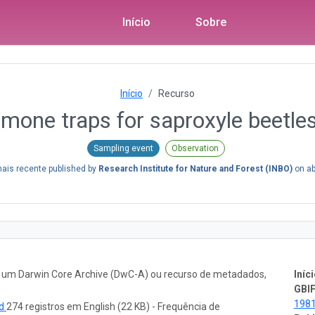
Início
Sobre
Início
Recurso
mone traps for saproxyle beetles
Sampling event
Observation
ais recente published by
Research Institute for Nature and Forest (INBO)
on
ab
o um Darwin Core Archive (DwC-A) ou recurso de metadados,
Iníci
GBIF
198
ad
274 registros em English (22 KB) - Frequência de