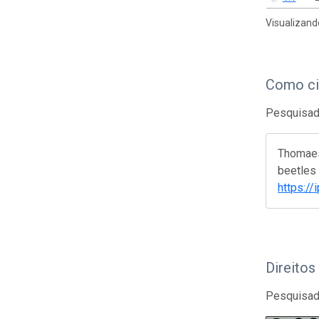
Visualizand
Como ci
Pesquisado
Thomaes
beetles 
https:/
Direitos
Pesquisado