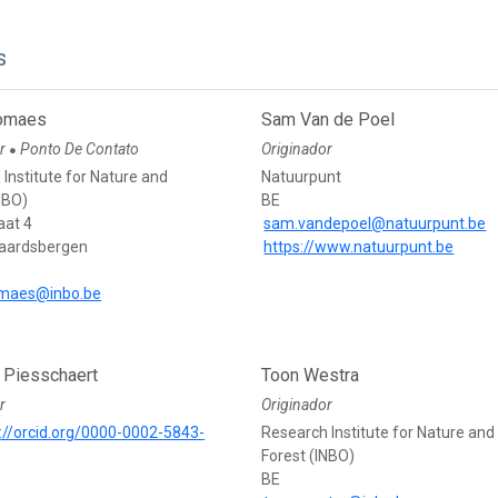
s
homaes
Sam Van de Poel
or
Ponto De Contato
Originador
●
Institute for Nature and
Natuurpunt
NBO)
BE
aat 4
sam.vandepoel@natuurpunt.be
aardsbergen
https://www.natuurpunt.be
omaes@inbo.be
 Piesschaert
Toon Westra
r
Originador
://orcid.org/0000-0002-5843-
Research Institute for Nature and
Forest (INBO)
BE