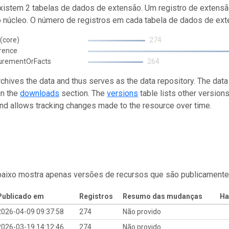
istem 2 tabelas de dados de extensão. Um registro de extensã
o núcleo. O número de registros em cada tabela de dados de exte
(core)
274
rence
urementOrFacts
264
rchives the data and thus serves as the data repository. The data
in the
downloads
section. The
versions
table lists other version
and allows tracking changes made to the resource over time.
baixo mostra apenas versões de recursos que são publicamente
Publicado em
Registros
Resumo das mudanças
Ha
2026-04-09 09:37:58
274
Não provido
2026-03-19 14:12:46
274
Não provido