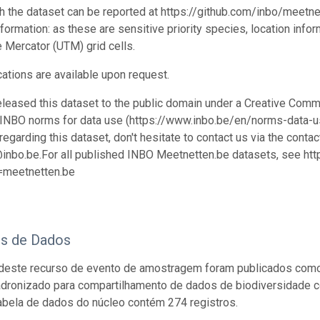
h the dataset can be reported at https://github.com/inbo/meet
nformation: as these are sensitive priority species, location info
 Mercator (UTM) grid cells.
cations are available upon request.
leased this dataset to the public domain under a Creative Comm
 INBO norms for data use (https://www.inbo.be/en/norms-data-us
egarding this dataset, don't hesitate to contact us via the conta
nbo.be.For all published INBO Meetnetten.be datasets, see htt
d=meetnetten.be
os de Dados
deste recurso de evento de amostragem foram publicados como
adronizado para compartilhamento de dados de biodiversidade 
abela de dados do núcleo contém 274 registros.