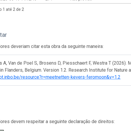
o 1 até 2 de 2
tar
res deveriam citar esta obra da seguinte maneira:
 A, Van de Poel S, Brosens D, Piesschaert F, Westra T (2026). 
in Flanders, Belgium. Version 1.2. Research Institute for Nature
/ipt.inbo.be/resource?r=meetnetten-kevers-feromoon&v=1.2
res devem respeitar a seguinte declaração de direitos: