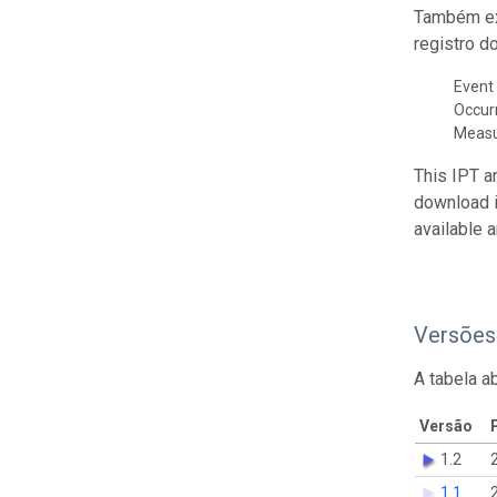
Também ex
registro d
Event 
Occur
Meas
This IPT a
download 
available 
Versões
A tabela a
Versão
1.2
1.1