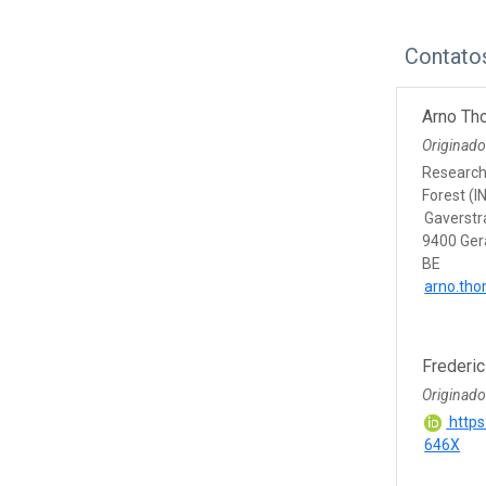
Contato
Arno T
Originad
Research 
Forest (I
Gaverstr
9400 Ger
BE
arno.th
Frederic
Originado
https
646X