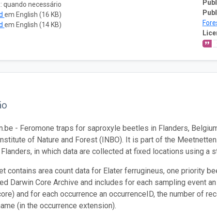
Publ
o: quando necessário
Publ
ad
em English (16 KB)
Fore
ad
em English (14 KB)
Lice
ão
.be - Feromone traps for saproxyle beetles in Flanders, Belgium
nstitute of Nature and Forest (INBO). It is part of the Meetnetten
 Flanders, in which data are collected at fixed locations using a 
t contains area count data for Elater ferrugineus, one priority be
ed Darwin Core Archive and includes for each sampling event an e
core) and for each occurrence an occurrenceID, the number of rec
 name (in the occurrence extension).