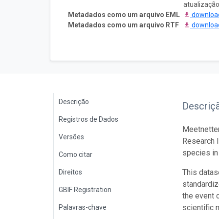
atualizaçã
Metadados como um arquivo EML
downlo
Metadados como um arquivo RTF
downlo
Descrição
Descriç
Registros de Dados
Meetnetten
Versões
Research I
species in
Como citar
This datase
Direitos
standardiz
GBIF Registration
the event 
scientific
Palavras-chave