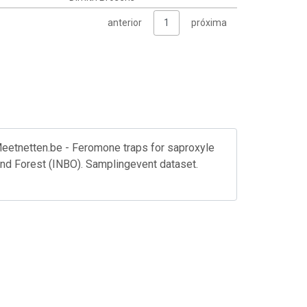
anterior
1
próxima
Meetnetten.be - Feromone traps for saproxyle
 and Forest (INBO). Samplingevent dataset.