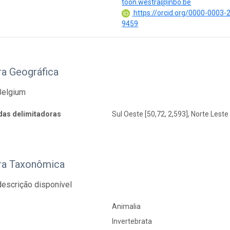
toon.westra@inbo.be
https://orcid.org/0000-0003-
9459
ra Geográfica
Belgium
as delimitadoras
Sul Oeste [50,72, 2,593], Norte Leste
ra Taxonômica
escrição disponível
Animalia
Invertebrata