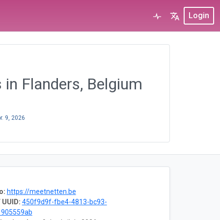
Login
 in Flanders, Belgium
r. 9, 2026
o:
https://meetnetten.be
 UUID:
450f9d9f-fbe4-4813-bc93-
1905559ab