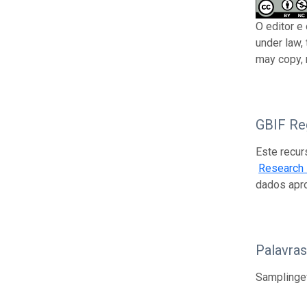
O editor e
under law,
may copy, 
GBIF Reg
Este recur
Research I
dados apr
Palavra
Samplingev