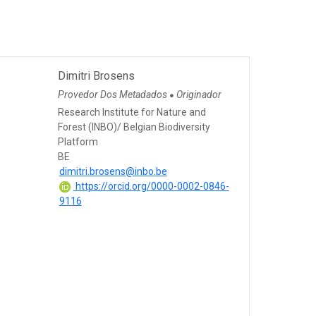
Dimitri Brosens
Provedor Dos Metadados
Originador
●
Research Institute for Nature and
Forest (INBO)/ Belgian Biodiversity
Platform
BE
dimitri.brosens@inbo.be
https://orcid.org/0000-0002-0846-
9116