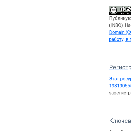
Публикующ
(INBO). Н
Domain (C
работу, в
Регистр
Этот ресу
19819055
зарегист
Ключев