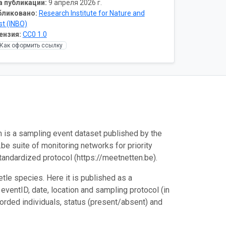
а публикации:
9 апреля 2026 г.
бликовано:
Research Institute for Nature and
st (INBO)
ензия:
CC0 1.0
Как оформить ссылку
 is a sampling event dataset published by the
.be suite of monitoring networks for priority
standardized protocol (https://meetnetten.be).
etle species. Here it is published as a
ventID, date, location and sampling protocol (in
orded individuals, status (present/absent) and