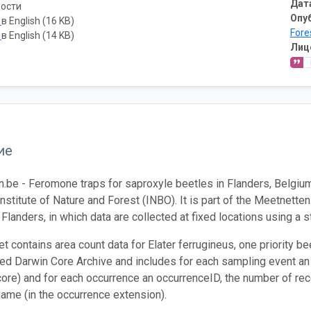
Дат
ости
Опу
ь
в English (16 KB)
Fore
ь
в English (14 KB)
Лиц
ие
.be - Feromone traps for saproxyle beetles in Flanders, Belgium
nstitute of Nature and Forest (INBO). It is part of the Meetnetten
 Flanders, in which data are collected at fixed locations using a 
t contains area count data for Elater ferrugineus, one priority be
ed Darwin Core Archive and includes for each sampling event an e
core) and for each occurrence an occurrenceID, the number of rec
 name (in the occurrence extension).