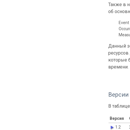
Также в 
об основн
Event 
Occur
Meas
Данный э
ресурсов
которые б
времени.
Версии
В таблице
Версия
1.2