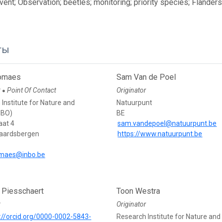
ent; Observation; beetles; monitoring; priority species; Flander
ты
homaes
Sam Van de Poel
r
Point Of Contact
Originator
●
Institute for Nature and
Natuurpunt
NBO)
BE
aat 4
sam.vandepoel@natuurpunt.be
aardsbergen
https://www.natuurpunt.be
omaes@inbo.be
 Piesschaert
Toon Westra
r
Originator
://orcid.org/0000-0002-5843-
Research Institute for Nature and