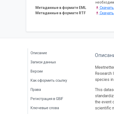
необходим
Метаданные в формате EML
Скачат
Метаданные в формате RTF
Скачат
Описание
Описан
Записи данных
Meetnetten
Версии
Research I
species in
Как оформить ссылку
This datase
Права
standardiz
Регистрация в GBIF
the event 
scientific
Ключевые слова