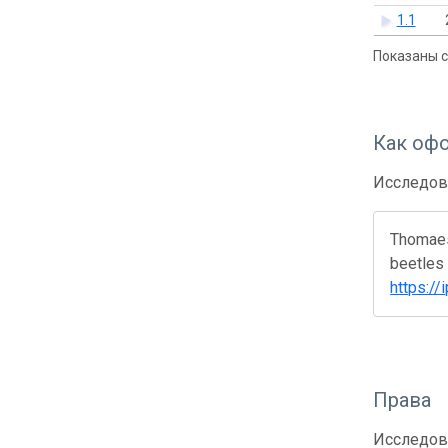
1.1
Показаны с 
Как оф
Исследов
Thomaes
beetles 
https:/
Права
Исследов