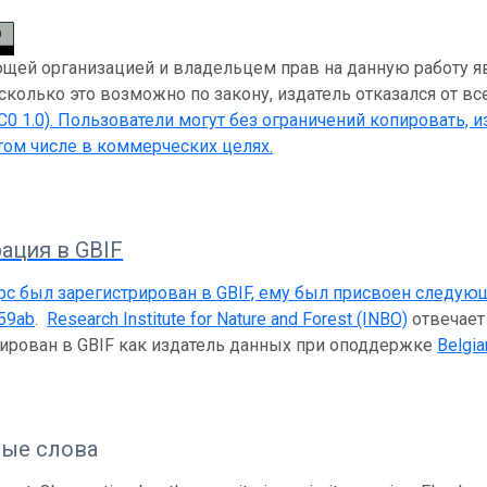
ей организацией и владельцем прав на данную работу являет
асколько это возможно по закону, издатель отказался от вс
C0 1.0)
. Пользователи могут без ограничений копировать, и
 том числе в коммерческих целях.
ация в GBIF
рс был зарегистрирован в GBIF, ему был присвоен следую
59ab
.
Research Institute for Nature and Forest (INBO)
отвечает 
рирован в GBIF как издатель данных при оподдержке
Belgia
ые слова