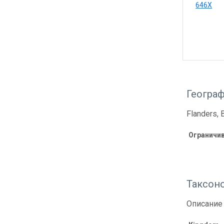
646X
Геогра
Flanders, 
Ограничи
Таксон
Описание 