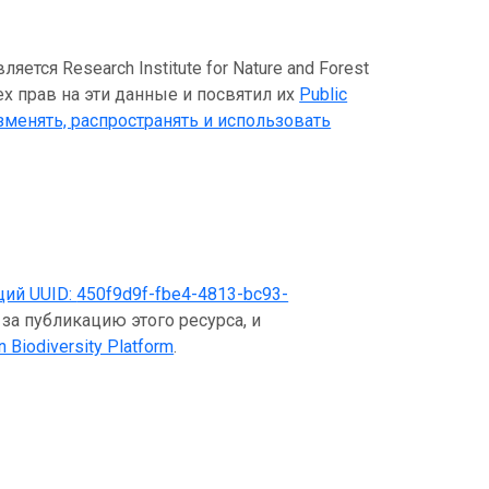
ся Research Institute for Nature and Forest
ех прав на эти данные и посвятил их
Public
зменять, распространять и использовать
щий UUID:
450f9d9f-fbe4-4813-bc93-
за публикацию этого ресурса, и
n Biodiversity Platform
.