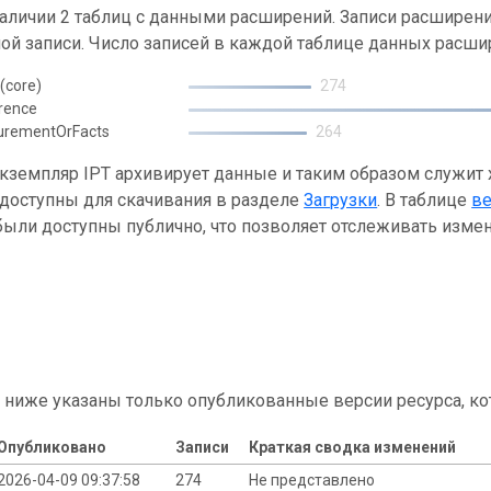
наличии 2 таблиц с данными расширений. Записи расшире
ой записи. Число записей в каждой таблице данных расши
(core)
274
rence
urementOrFacts
264
кземпляр IPT архивирует данные и таким образом служит
 доступны для скачивания в разделе
Загрузки
. В таблице
в
ыли доступны публично, что позволяет отслеживать измен
 ниже указаны только опубликованные версии ресурса, ко
Опубликовано
Записи
Краткая сводка изменений
2026-04-09 09:37:58
274
Не представлено