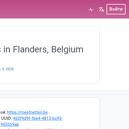
Войти
 in Flanders, Belgium
. 9, 2026
ой:
https://meetnetten.be
 UUID:
450f9d9f-fbe4-4813-bc93-
1905559ab