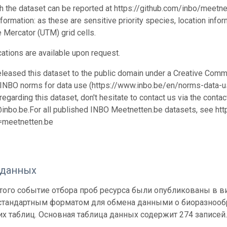
h the dataset can be reported at https://github.com/inbo/meet
nformation: as these are sensitive priority species, location info
 Mercator (UTM) grid cells.
cations are available upon request.
leased this dataset to the public domain under a Creative Comm
 INBO norms for data use (https://www.inbo.be/en/norms-data-us
egarding this dataset, don't hesitate to contact us via the conta
nbo.be.For all published INBO Meetnetten.be datasets, see htt
d=meetnetten.be
 данных
ого событие отбора проб ресурса были опубликованы в вид
 стандартным форматом для обмена данными о биоразнообр
х таблиц. Основная таблица данных содержит 274 записей