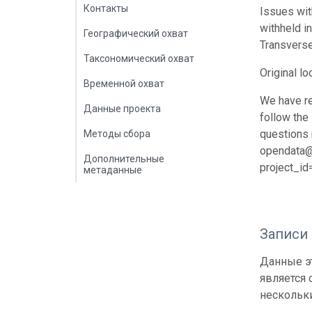
Контакты
Issues wit
withheld i
Географический охват
Transverse
Таксономический охват
Original lo
Временной охват
We have re
Данные проекта
follow the
questions r
Методы сбора
opendata@i
Дополнительные
project_i
метаданные
Записи
Данные эт
является
нескольки