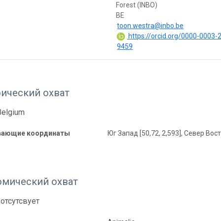
Forest (INBO)
BE
toon.westra@inbo.be
https://orcid.org/0000-0003-
9459
фический охват
Belgium
вающие координаты
Юг Запад [50,72, 2,593], Север Вост
омический охват
отсутсвует