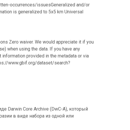
netten-occurrences/issuesGeneralized and/or
rmation is generalized to 5x5 km Universal
ons Zero waiver. We would appreciate it if you
e) when using the data. If you have any
ct information provided in the metadata or via
ps://www.gbif.org/dataset/search?
е Darwin Core Archive (DwC-A), который
азии в виде набора из одной или
.