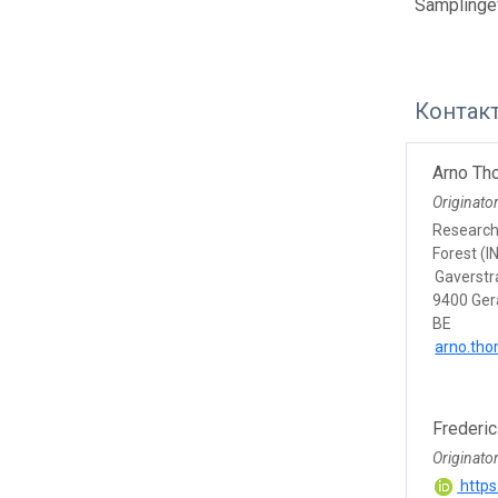
Samplingev
Контак
Arno T
Originato
Research 
Forest (I
Gaverstr
9400 Ger
BE
arno.th
Frederic
Originato
https