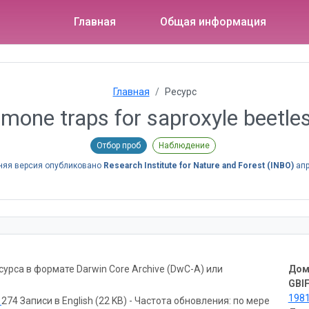
Главная
Общая информация
Главная
Ресурс
mone traps for saproxyle beetles
Отбор проб
Наблюдение
няя версия опубликовано
Research Institute for Nature and Forest (INBO)
апр
рса в формате Darwin Core Archive (DwC-A) или
Дом
GBIF
198
ь
274 Записи в English (22 KB) - Частота обновления: по мере