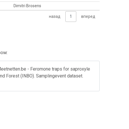
Dimitri Brosens
назад
1
вперед
зом:
Meetnetten.be - Feromone traps for saproxyle
 and Forest (INBO). Samplingevent dataset.