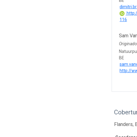
BE
dimitri.
http:
116
Sam Van
Originado
Natuurpu
BE
sam.van
http://w
Cobertur
Flanders, 