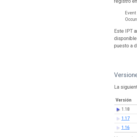
registro e
Event 
Occur
Este IPT a
disponible
puesto a d
Version
La siguien
Versión
1.18
1.17
1.16