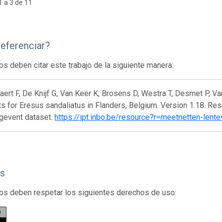
 a 3 de 11
eferenciar?
os deben citar este trabajo de la siguiente manera:
ert F, De Knijf G, Van Keer K, Brosens D, Westra T, Desmet P, Va
s for Eresus sandaliatus in Flanders, Belgium. Version 1.18. Res
gevent dataset.
https://ipt.inbo.be/resource?r=meetnetten-lent
s
os deben respetar los siguientes derechos de uso: