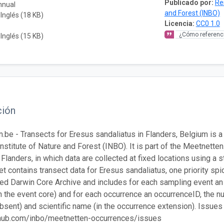
Publicado por:
Re
nnual
and Forest (INBO)
 Inglés (18 KB)
Licencia:
CC0 1.0
¿Cómo referenci
 Inglés (15 KB)
ción
.be - Transects for Eresus sandaliatus in Flanders, Belgium is 
nstitute of Nature and Forest (INBO). It is part of the Meetnetten
 Flanders, in which data are collected at fixed locations using a 
et contains transect data for Eresus sandaliatus, one priority spi
ed Darwin Core Archive and includes for each sampling event an e
in the event core) and for each occurrence an occurrenceID, the
bsent) and scientific name (in the occurrence extension). Issues
ithub.com/inbo/meetnetten-occurrences/issues