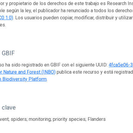
dor y propietario de los derechos de este trabajo es Research Ins
ble según la ley, el publicador ha renunciado a todos los derech
C0 1.0)
. Los usuarios pueden copiar, modificar, distribuir y utiliza
es.
o GBIF
so ha sido registrado en GBIF con el siguiente UUID:
4fca5e06-
for Nature and Forest (INBO)
publica este recurso y está registra
n Biodiversity Platform
.
 clave
ent; spiders; monitoring; priority species; Flanders