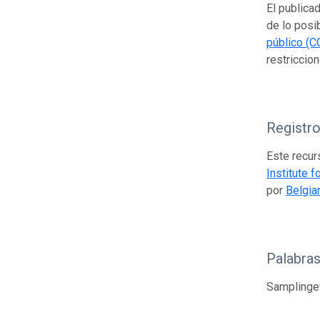
El publica
de lo posi
público (C
restriccion
Registr
Este recur
Institute 
por
Belgia
Palabras
Samplingev