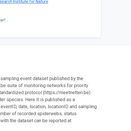
search Institute for Nature
ar?
a sampling event dataset published by the
.be suite of monitoring networks for priority
standardized protocol (https://meetnetten.be).
der species. Here it is published as a
ventID, date, location, locationID and sampling
 number of recorded spiderwebs, status
 with the dataset can be reported at