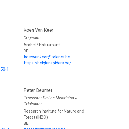
Koen Van Keer
Originador
Arabel / Natuurpunt
BE
koenvankeer@telenet.be
https://belgianspiders.be/
958-1
Peter Desmet
Proveedor De Los Metadatos
●
Originador
Research Institute for Nature and
Forest (INBO)
BE