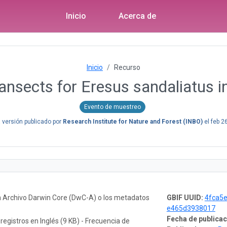
Inicio
Acerca de
Inicio
Recurso
ansects for Eresus sandaliatus i
Evento de muestreo
 versión publicado por
Research Institute for Nature and Forest (INBO)
el
feb 2
n Archivo Darwin Core (DwC-A) o los metadatos
GBIF UUID:
4fca5
e465d3938017
Fecha de publicac
 registros en Inglés (9 KB) - Frecuencia de