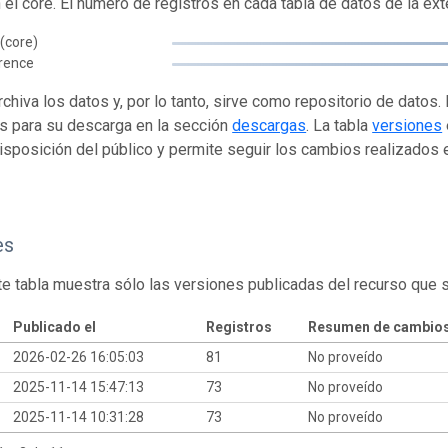
n el core. El número de registros en cada tabla de datos de la ext
(core)
rence
rchiva los datos y, por lo tanto, sirve como repositorio de datos
s para su descarga en la sección
descargas
. La tabla
versiones
isposición del público y permite seguir los cambios realizados en
es
te tabla muestra sólo las versiones publicadas del recurso que 
Publicado el
Registros
Resumen de cambio
2026-02-26 16:05:03
81
No proveído
2025-11-14 15:47:13
73
No proveído
2025-11-14 10:31:28
73
No proveído