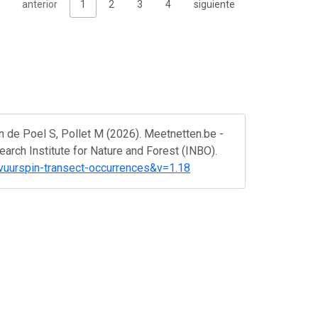
anterior
1
2
3
4
siguiente
n de Poel S, Pollet M (2026). Meetnetten.be -
earch Institute for Nature and Forest (INBO).
evuurspin-transect-occurrences&v=1.18