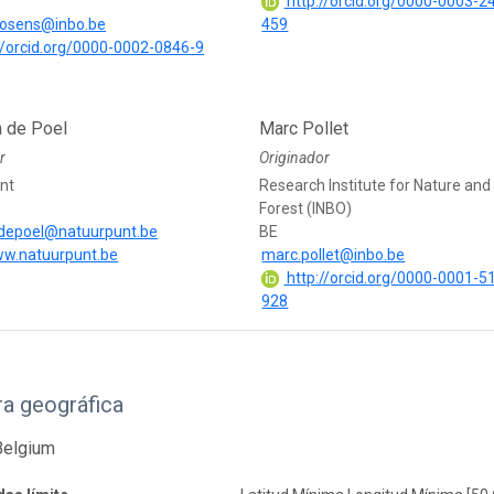
http://orcid.org/0000-0003-2
brosens@inbo.be
459
//orcid.org/0000-0002-0846-9
 de Poel
Marc Pollet
r
Originador
nt
Research Institute for Nature and
Forest (INBO)
depoel@natuurpunt.be
BE
ww.natuurpunt.be
marc.pollet@inbo.be
http://orcid.org/0000-0001-5
928
a geográfica
Belgium