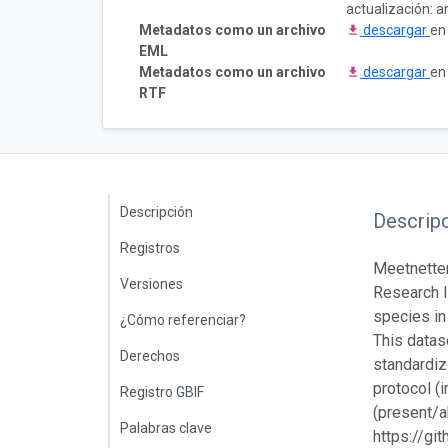
actualización: a
Metadatos como un archivo
descargar
en
EML
Metadatos como un archivo
descargar
en
RTF
Descripción
Descrip
Registros
Meetnetten
Versiones
Research I
species in
¿Cómo referenciar?
This datas
Derechos
standardiz
protocol (
Registro GBIF
(present/a
Palabras clave
https://g