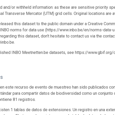
d and/or withheld information: as these are sensitive priority sp
al Transverse Mercator (UTM) grid cells. Original locations are a
leased this dataset to the public domain under a Creative Comm
 INBO norms for data use (https://www.inbo.be/en/norms-data-us
egarding this dataset, don't hesitate to contact us via the conta
inbo.be.
blished INBO Meetnetten.be datasets, see https://www.gbif.org
os
en este recurso de evento de muestreo han sido publicados com
tándar para compartir datos de biodiversidad como un conjunto 
ontiene 81 registros.
isten 1 tablas de datos de extensiones. Un registro en una exte