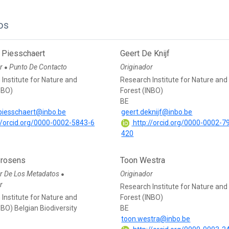
os
 Piesschaert
Geert De Knijf
or
Punto De Contacto
Originador
●
Institute for Nature and
Research Institute for Nature and
NBO)
Forest (INBO)
BE
.piesschaert@inbo.be
geert.deknijf@inbo.be
//orcid.org/0000-0002-5843-6
http://orcid.org/0000-0002-7
420
Brosens
Toon Westra
r De Los Metadatos
Originador
●
r
Research Institute for Nature and
Institute for Nature and
Forest (INBO)
NBO) Belgian Biodiversity
BE
toon.westra@inbo.be