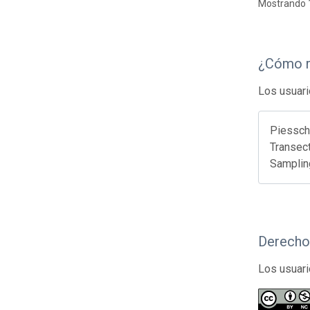
Mostrando 1
¿Cómo r
Los usuari
Piesscha
Transect
Samplin
Derecho
Los usuari