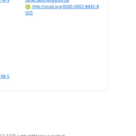
478-9
peter.desmet@inbo.be
http://orcid.org/0000-0002-8442-8
025
198-5