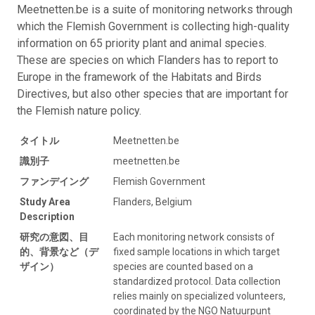
Meetnetten.be is a suite of monitoring networks through
which the Flemish Government is collecting high-quality
information on 65 priority plant and animal species.
These are species on which Flanders has to report to
Europe in the framework of the Habitats and Birds
Directives, but also other species that are important for
the Flemish nature policy.
タイトル
Meetnetten.be
識別子
meetnetten.be
ファンデイング
Flemish Government
Study Area
Flanders, Belgium
Description
研究の意図、目
Each monitoring network consists of
的、背景など（デ
fixed sample locations in which target
ザイン）
species are counted based on a
standardized protocol. Data collection
relies mainly on specialized volunteers,
coordinated by the NGO Natuurpunt