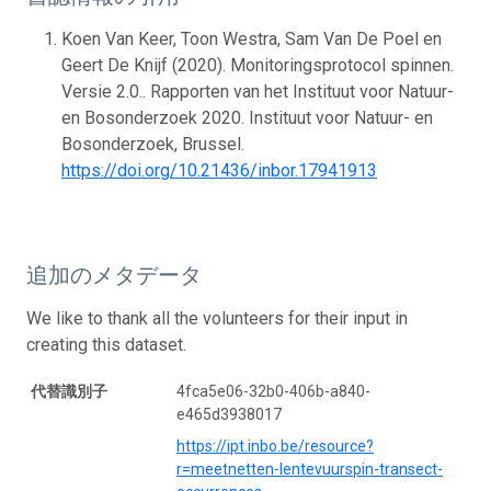
Koen Van Keer, Toon Westra, Sam Van De Poel en
Geert De Knijf (2020). Monitoringsprotocol spinnen.
Versie 2.0.. Rapporten van het Instituut voor Natuur-
en Bosonderzoek 2020. Instituut voor Natuur- en
Bosonderzoek, Brussel.
https://doi.org/10.21436/inbor.17941913
追加のメタデータ
We like to thank all the volunteers for their input in
creating this dataset.
代替識別子
4fca5e06-32b0-406b-a840-
e465d3938017
https://ipt.inbo.be/resource?
r=meetnetten-lentevuurspin-transect-