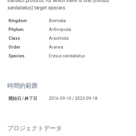
transect protocol, for which there is one (Eresus
sandaliatus) target species.
Kingdom
Animalia
Phylum
Arthropoda
Class
Arachnida
Order
Aranea
Species
Eresus sandaliatus
時間的範囲
開始日 / 終了日
2016-09-10 / 2023-09-18
プロジェクトデータ