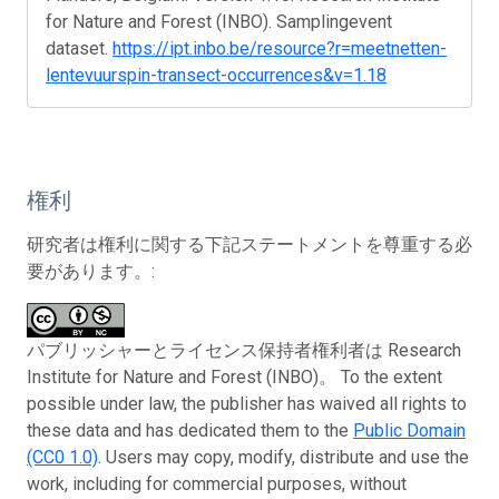
for Nature and Forest (INBO). Samplingevent
dataset.
https://ipt.inbo.be/resource?r=meetnetten-
lentevuurspin-transect-occurrences&v=1.18
権利
研究者は権利に関する下記ステートメントを尊重する必
要があります。:
パブリッシャーとライセンス保持者権利者は Research
Institute for Nature and Forest (INBO)。 To the extent
possible under law, the publisher has waived all rights to
these data and has dedicated them to the
Public Domain
(CC0 1.0)
. Users may copy, modify, distribute and use the
work, including for commercial purposes, without