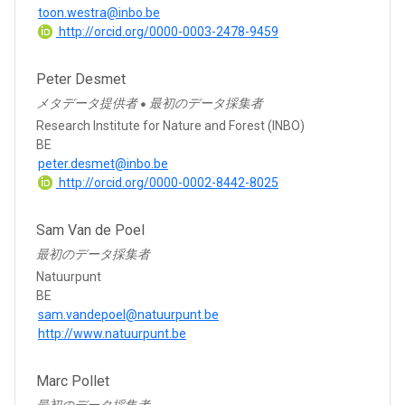
toon.westra@inbo.be
http://orcid.org/0000-0003-2478-9459
Peter Desmet
メタデータ提供者
最初のデータ採集者
●
Research Institute for Nature and Forest (INBO)
BE
peter.desmet@inbo.be
http://orcid.org/0000-0002-8442-8025
Sam Van de Poel
最初のデータ採集者
Natuurpunt
BE
sam.vandepoel@natuurpunt.be
http://www.natuurpunt.be
Marc Pollet
最初のデータ採集者