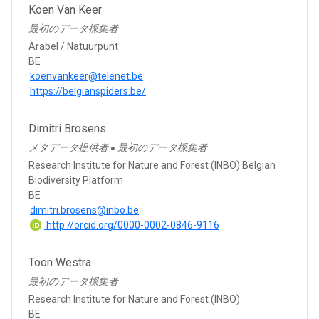
Koen Van Keer
最初のデータ採集者
Arabel / Natuurpunt
BE
koenvankeer@telenet.be
https://belgianspiders.be/
Dimitri Brosens
メタデータ提供者
最初のデータ採集者
●
Research Institute for Nature and Forest (INBO) Belgian
Biodiversity Platform
BE
dimitri.brosens@inbo.be
http://orcid.org/0000-0002-0846-9116
Toon Westra
最初のデータ採集者
Research Institute for Nature and Forest (INBO)
BE