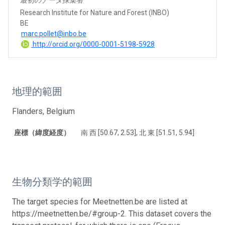
Research Institute for Nature and Forest (INBO)
BE
marc.pollet@inbo.be
http://orcid.org/0000-0001-5198-5928
地理的範囲
Flanders, Belgium
座標（緯度経度）
南 西 [50.67, 2.53], 北 東 [51.51, 5.94]
生物分類学的範囲
The target species for Meetnetten.be are listed at
https://meetnetten.be/#group-2. This dataset covers the