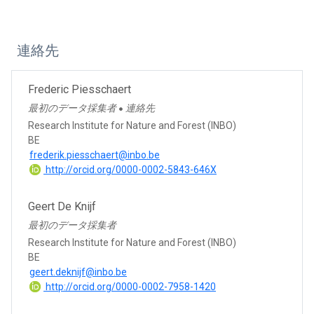
連絡先
Frederic Piesschaert
最初のデータ採集者
連絡先
●
Research Institute for Nature and Forest (INBO)
BE
frederik.piesschaert@inbo.be
http://orcid.org/0000-0002-5843-646X
Geert De Knijf
最初のデータ採集者
Research Institute for Nature and Forest (INBO)
BE
geert.deknijf@inbo.be
http://orcid.org/0000-0002-7958-1420