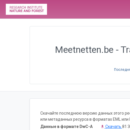
Meetnetten.be - Tr
Последня
Скачайте последнюю версию данных этого рес
или метаданных ресурса в форматах EML или 
Данные в формате DwC-A
Скачать
81 З