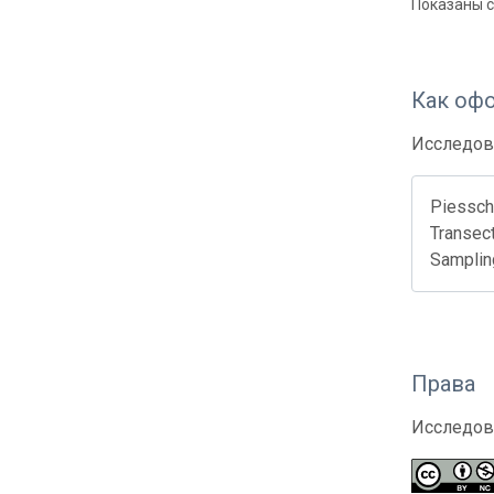
Показаны с 
Как оф
Исследов
Piesscha
Transect
Samplin
Права
Исследов