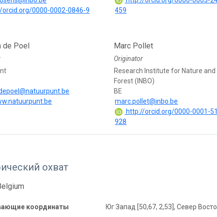
brosens@inbo.be
http://orcid.org/0000-0003-2
//orcid.org/0000-0002-0846-9
459
 de Poel
Marc Pollet
r
Originator
nt
Research Institute for Nature and
Forest (INBO)
depoel@natuurpunt.be
BE
ww.natuurpunt.be
marc.pollet@inbo.be
http://orcid.org/0000-0001-5
928
фический охват
Belgium
вающие координаты
Юг Запад [50,67, 2,53], Север Восток