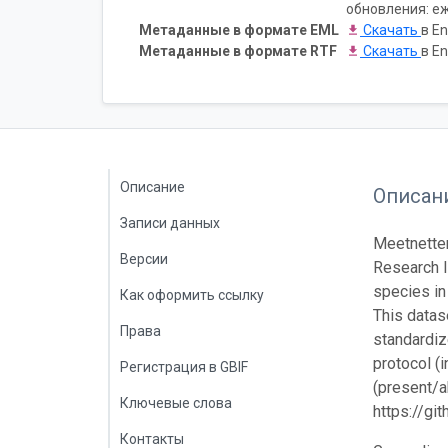
обновления: е
Метаданные в формате EML
Скачать
в En
Метаданные в формате RTF
Скачать
в En
Описание
Описан
Записи данных
Meetnetten
Версии
Research I
species in
Как оформить ссылку
This datas
Права
standardiz
protocol (
Регистрация в GBIF
(present/a
Ключевые слова
https://g
Контакты