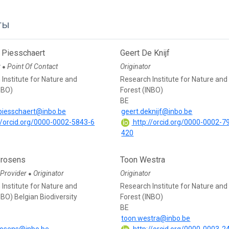
ты
 Piesschaert
Geert De Knijf
r
Point Of Contact
Originator
●
Institute for Nature and
Research Institute for Nature and
NBO)
Forest (INBO)
BE
.piesschaert@inbo.be
geert.deknijf@inbo.be
//orcid.org/0000-0002-5843-6
http://orcid.org/0000-0002-7
420
Brosens
Toon Westra
 Provider
Originator
Originator
●
Institute for Nature and
Research Institute for Nature and
NBO) Belgian Biodiversity
Forest (INBO)
BE
toon.westra@inbo.be