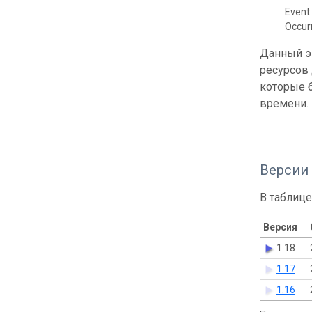
Event 
Occur
Данный э
ресурсов
которые б
времени.
Версии
В таблице
Версия
1.18
1.17
1.16