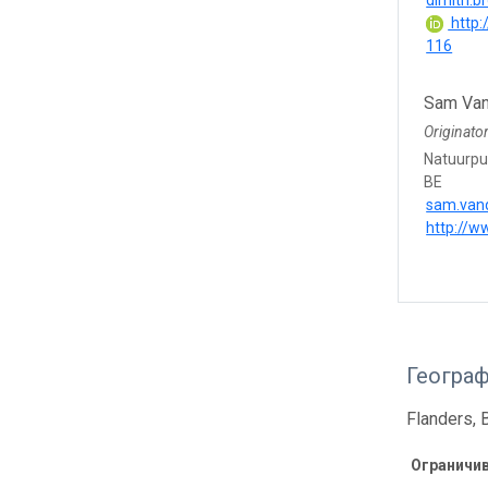
dimitri.
http:
116
Sam Van
Originato
Natuurpu
BE
sam.van
http://w
Геогра
Flanders, 
Ограничи