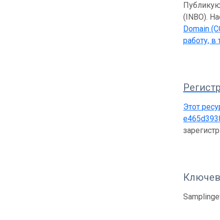
Публикующ
(INBO). Н
Domain (C
работу, в
Регистр
Этот ресу
e465d393
зарегист
Ключев
Samplingev