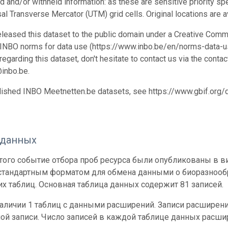
d and/or withheld information: as these are sensitive priority sp
al Transverse Mercator (UTM) grid cells. Original locations are a
leased this dataset to the public domain under a Creative Comm
 INBO norms for data use (https://www.inbo.be/en/norms-data-us
egarding this dataset, don't hesitate to contact us via the conta
inbo.be.
blished INBO Meetnetten.be datasets, see https://www.gbif.org
 данных
ого событие отбора проб ресурса были опубликованы в вид
 стандартным форматом для обмена данными о биоразнообр
х таблиц. Основная таблица данных содержит 81 записей.
наличии 1 таблиц с данными расширений. Записи расшире
ой записи. Число записей в каждой таблице данных расши