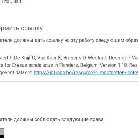
1 по 3 из 11
ормить ссылку
атели должны дать ссылку на эту работу следующим обра
ert F, De Knijf G, Van Keer K, Brosens D, Westra T, Desmet P, Va
s for Eresus sandaliatus in Flanders, Belgium. Version 1.18. Res
gevent dataset.
https://ipt.inbo.be/resource?r=meetnetten-lent
атели должны соблюдать следующие права: