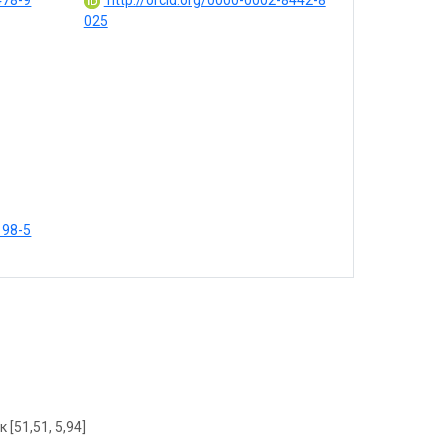
478-9
http://orcid.org/0000-0002-8442-8
025
198-5
 [51,51, 5,94]