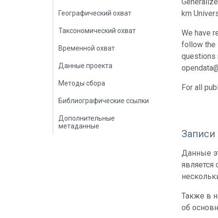
Generalize
km Univers
Географический охват
Таксономический охват
We have re
follow the
Временной охват
questions r
Данные проекта
opendata@
Методы сбора
For all pu
Библиографические ссылки
Дополнительные
метаданные
Записи
Данные эт
является
нескольки
Также в 
об основн