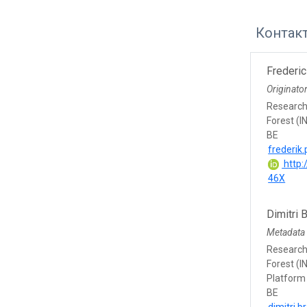
Контак
Frederic
Originato
Research 
Forest (I
BE
frederik
http:
46X
Dimitri 
Metadata
Research 
Forest (I
Platform
BE