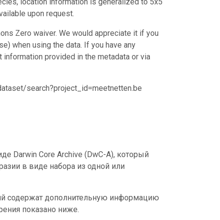
ecies, location information is generalized to 5x5
vailable upon request.
ons Zero waiver. We would appreciate it if you
e) when using the data. If you have any
ct information provided in the metadata or via
/dataset/search?project_id=meetnetten.be
е Darwin Core Archive (DwC-A), который
азии в виде набора из одной или
ний содержат дополнительную информацию
рения показано ниже.