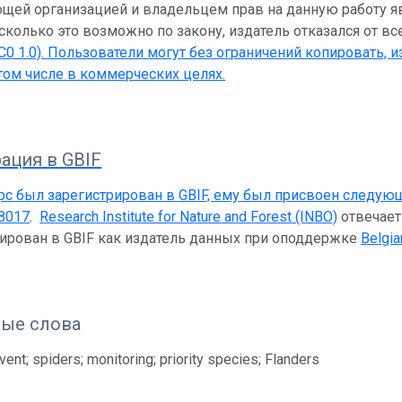
ей организацией и владельцем прав на данную работу являет
асколько это возможно по закону, издатель отказался от вс
C0 1.0)
. Пользователи могут без ограничений копировать, и
 том числе в коммерческих целях.
ация в GBIF
рс был зарегистрирован в GBIF, ему был присвоен следую
8017
.
Research Institute for Nature and Forest (INBO)
отвечает
рирован в GBIF как издатель данных при оподдержке
Belgia
ые слова
ent; spiders; monitoring; priority species; Flanders