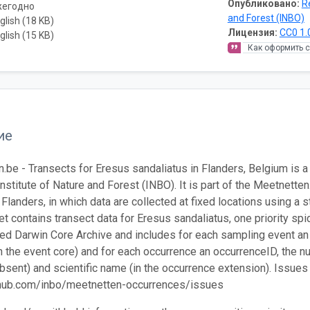
Опубликовано:
R
жегодно
and Forest (INBO)
glish (18 KB)
Лицензия:
CC0 1.
glish (15 KB)
Как оформить 
ие
.be - Transects for Eresus sandaliatus in Flanders, Belgium is 
nstitute of Nature and Forest (INBO). It is part of the Meetnetten
 Flanders, in which data are collected at fixed locations using a 
et contains transect data for Eresus sandaliatus, one priority spi
ed Darwin Core Archive and includes for each sampling event an e
in the event core) and for each occurrence an occurrenceID, the
bsent) and scientific name (in the occurrence extension). Issues
ithub.com/inbo/meetnetten-occurrences/issues