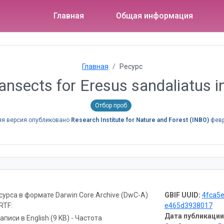
Главная
Общая информация
Главная
Ресурс
ansects for Eresus sandaliatus i
Отбор проб
я версия опубликовано
Research Institute for Nature and Forest (INBO)
февр
урса в формате Darwin Core Archive (DwC-A)
GBIF UUID:
4fca5
RTF:
e465d3938017
Дата публикации
аписи в English (9 KB) - Частота