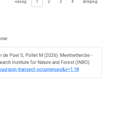
назад
1
2
3
4
вперед
зом:
n de Poel S, Pollet M (2026). Meetnetten.be -
earch Institute for Nature and Forest (INBO).
evuurspin-transect-occurrences&v=1.18