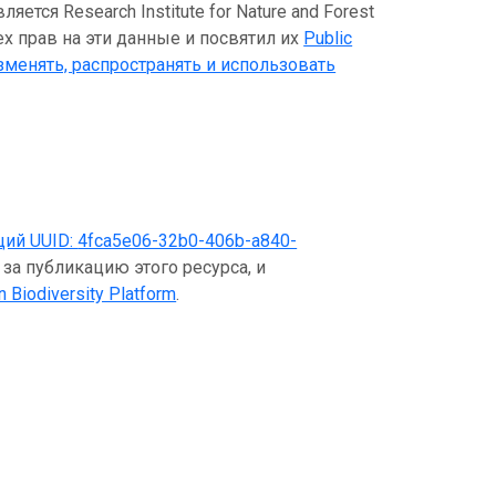
ся Research Institute for Nature and Forest
ех прав на эти данные и посвятил их
Public
зменять, распространять и использовать
щий UUID:
4fca5e06-32b0-406b-a840-
 за публикацию этого ресурса, и
n Biodiversity Platform
.