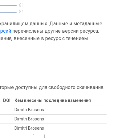
81
81
 хранилищем данных. Данные и метаданные
ерсий
перечислены другие версии ресурса,
ения, внесенные в ресурс с течением
торые доступны для свободного скачивания.
DOI
Кем внесены последние изменения
Dimitri Brosens
Dimitri Brosens
Dimitri Brosens