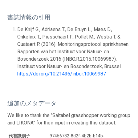
書誌情報の引用
De Knijf G., Adriaens T., De Bruyn L., Maes D.,
Onkelinx T., Piesschaert F., Pollet M., Westra T. &
Quataert P. (2016). Monitoringsprotocol sprinkhanen.
Rapporten van het Instituut voor Natuur- en
Bosonderzoek 2016 (INBO.R.2015.10069987).
Instituut voor Natuur- en Bosonderzoek, Brussel.
https://doi.org/10.21436/inbor.10069987
追加のメタデータ
We like to thank the "Saltabel grasshopper working group
and LIKONA” for their input in creating this dataset.
代替識別子
97456782-8d2f-4b2b-b14b-