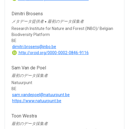
Dimitri Brosens
メタデータ提供者
最初のデータ採集者
●
Research Institute for Nature and Forest (INBO)/ Belgian
Biodiversity Platform
BE
dimitri.brosens@inbo.be
http://orcid.org/0000-0002-0846-9116
Sam Van de Poel
最初のデータ採集者
Natuurpunt
BE
sam.vandepoel@natuurpunt.be
https://www.natuurpunt.be
Toon Westra
最初のデータ採集者