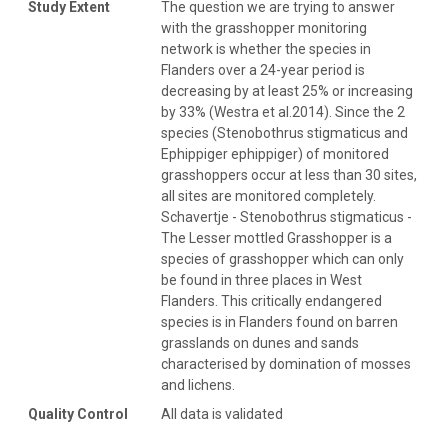
Study Extent
The question we are trying to answer
with the grasshopper monitoring
network is whether the species in
Flanders over a 24-year period is
decreasing by at least 25% or increasing
by 33% (Westra et al.2014). Since the 2
species (Stenobothrus stigmaticus and
Ephippiger ephippiger) of monitored
grasshoppers occur at less than 30 sites,
all sites are monitored completely.
Schavertje - Stenobothrus stigmaticus -
The Lesser mottled Grasshopper is a
species of grasshopper which can only
be found in three places in West
Flanders. This critically endangered
species is in Flanders found on barren
grasslands on dunes and sands
characterised by domination of mosses
and lichens.
Quality Control
All data is validated