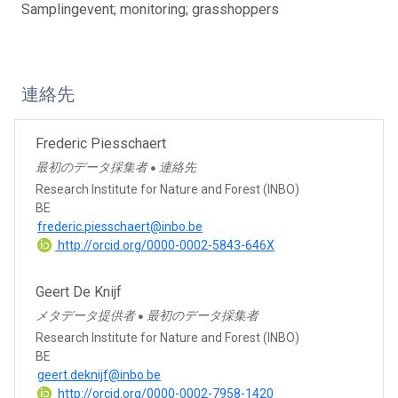
Samplingevent; monitoring; grasshoppers
連絡先
Frederic Piesschaert
最初のデータ採集者
連絡先
●
Research Institute for Nature and Forest (INBO)
BE
frederic.piesschaert@inbo.be
http://orcid.org/0000-0002-5843-646X
Geert De Knijf
メタデータ提供者
最初のデータ採集者
●
Research Institute for Nature and Forest (INBO)
BE
geert.deknijf@inbo.be
http://orcid.org/0000-0002-7958-1420