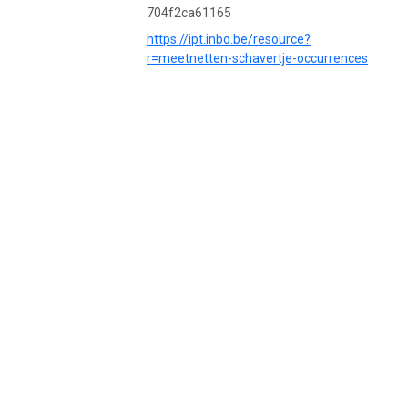
704f2ca61165
https://ipt.inbo.be/resource?
r=meetnetten-schavertje-occurrences