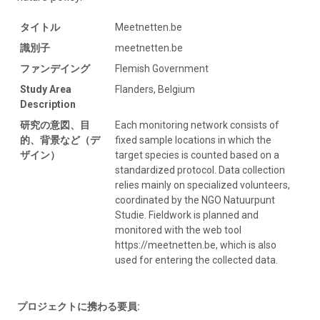
タイトル
Meetnetten.be
識別子
meetnetten.be
ファンデイング
Flemish Government
Study Area
Flanders, Belgium
Description
研究の意図、目
Each monitoring network consists of
的、背景など（デ
fixed sample locations in which the
ザイン）
target species is counted based on a
standardized protocol. Data collection
relies mainly on specialized volunteers,
coordinated by the NGO Natuurpunt
Studie. Fieldwork is planned and
monitored with the web tool
https://meetnetten.be, which is also
used for entering the collected data.
プロジェクトに携わる要員: