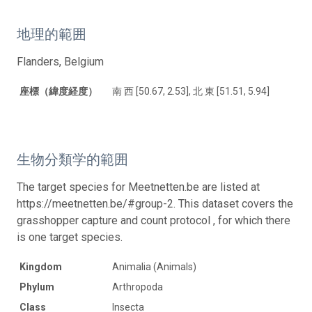
地理的範囲
Flanders, Belgium
座標（緯度経度）
南 西 [50.67, 2.53], 北 東 [51.51, 5.94]
生物分類学的範囲
The target species for Meetnetten.be are listed at
https://meetnetten.be/#group-2. This dataset covers the
grasshopper capture and count protocol , for which there
is one target species.
Kingdom
Animalia (Animals)
Phylum
Arthropoda
Class
Insecta