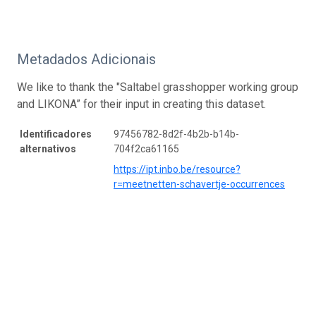
Metadados Adicionais
We like to thank the "Saltabel grasshopper working group
and LIKONA” for their input in creating this dataset.
Identificadores
97456782-8d2f-4b2b-b14b-
alternativos
704f2ca61165
https://ipt.inbo.be/resource?
r=meetnetten-schavertje-occurrences