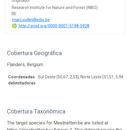
Originador
Research Institute for Nature and Forest (INBO)
BE
marc.pollet@inbo.be
http://orcid.org/0000-0001-5198-5928
Cobertura Geográfica
Flanders, Belgium
Coordenadas
Sul Oeste [50,67, 2,53], Norte Leste [51,51, 5,94]
delimitadoras
Cobertura Taxonômica
The target species for Meetnetten.be are listed at
https://meetnetten.be/#group-2. This dataset covers the