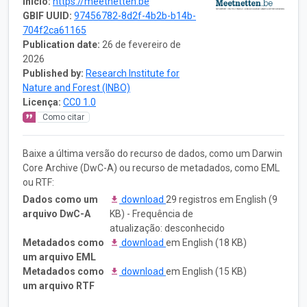
Início:
https://meetnetten.be
GBIF UUID:
97456782-8d2f-4b2b-b14b-
704f2ca61165
Publication date:
26 de fevereiro de
2026
Published by:
Research Institute for
Nature and Forest (INBO)
Licença:
CC0 1.0
Como citar
Baixe a última versão do recurso de dados, como um Darwin
Core Archive (DwC-A) ou recurso de metadados, como EML
ou RTF:
Dados como um
download
29 registros em English (9
arquivo DwC-A
KB) - Frequência de
atualização: desconhecido
Metadados como
download
em English (18 KB)
um arquivo EML
Metadados como
download
em English (15 KB)
um arquivo RTF