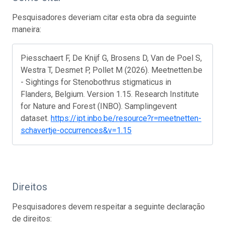
Pesquisadores deveriam citar esta obra da seguinte
maneira:
Piesschaert F, De Knijf G, Brosens D, Van de Poel S,
Westra T, Desmet P, Pollet M (2026). Meetnetten.be
- Sightings for Stenobothrus stigmaticus in
Flanders, Belgium. Version 1.15. Research Institute
for Nature and Forest (INBO). Samplingevent
dataset.
https://ipt.inbo.be/resource?r=meetnetten-
schavertje-occurrences&v=1.15
Direitos
Pesquisadores devem respeitar a seguinte declaração
de direitos: