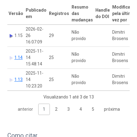
Resumo
Modificado
Publicado
Handle
Versão
Registros
das
pela última
em
do DOI
mudanças
vez por
2026-02-
Não
Dimitri
1.15
26
29
provido
Brosens
16:07:09
2025-11-
Não
Dimitri
1.14
14
25
provido
Brosens
15:48:14
2025-11-
Não
Dimitri
1.13
14
25
provido
Brosens
10:23:20
Visualizando 1 até 3 de 13
anterior
1
2
3
4
5
próxima
Como citar