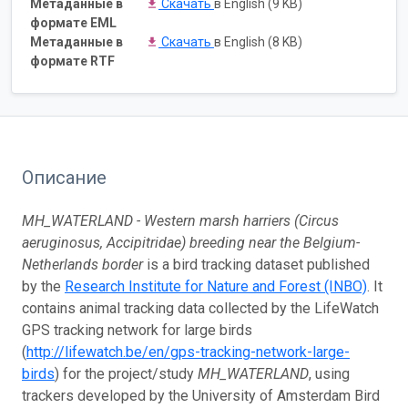
Метаданные в
Скачать
в English (9 KB)
формате EML
Метаданные в
Скачать
в English (8 KB)
формате RTF
Описание
MH_WATERLAND - Western marsh harriers (Circus
aeruginosus, Accipitridae) breeding near the Belgium-
Netherlands border
is a bird tracking dataset published
by the
Research Institute for Nature and Forest (INBO)
. It
contains animal tracking data collected by the LifeWatch
GPS tracking network for large birds
(
http://lifewatch.be/en/gps-tracking-network-large-
birds
) for the project/study
MH_WATERLAND
, using
trackers developed by the University of Amsterdam Bird