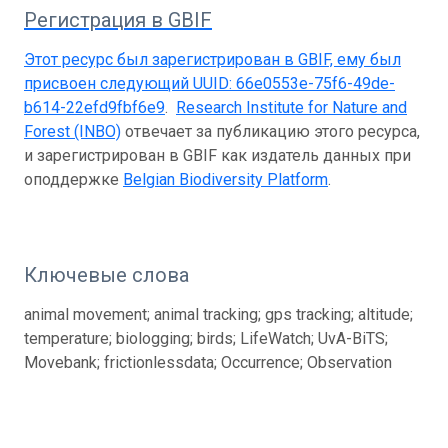
Регистрация в GBIF
Этот ресурс был зарегистрирован в GBIF, ему был
присвоен следующий UUID:
66e0553e-75f6-49de-
b614-22efd9fbf6e9
.
Research Institute for Nature and
Forest (INBO)
отвечает за публикацию этого ресурса,
и зарегистрирован в GBIF как издатель данных при
оподдержке
Belgian Biodiversity Platform
.
Ключевые слова
animal movement; animal tracking; gps tracking; altitude;
temperature; biologging; birds; LifeWatch; UvA-BiTS;
Movebank; frictionlessdata; Occurrence; Observation