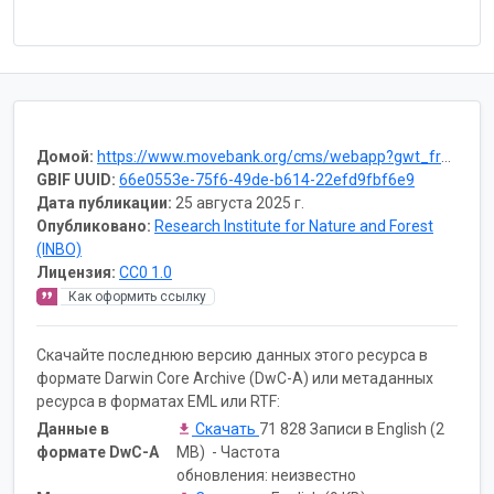
Домой:
https://www.movebank.org/cms/webapp?gwt_fragment=page=studies,path=study604806671
GBIF UUID:
66e0553e-75f6-49de-b614-22efd9fbf6e9
Дата публикации:
25 августа 2025 г.
Опубликовано:
Research Institute for Nature and Forest
(INBO)
Лицензия:
CC0 1.0
Как оформить ссылку
Скачайте последнюю версию данных этого ресурса в
формате Darwin Core Archive (DwC-A) или метаданных
ресурса в форматах EML или RTF:
Данные в
Скачать
71 828 Записи в English (2
формате DwC-A
MB) - Частота
обновления: неизвестно