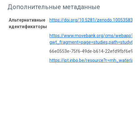
Дополнительные метаданные
Альтернативные
https://doi.org/10.5281/zenodo.10053583
идентификаторы
https://www.movebank.org/cms/webapp?
gwt_fragment=page=studies,path=study604
66e0553e-75f6-49de-b614-22efd9fbf6e9
https://ipt.inbo.be/resource?r=mh_waterland