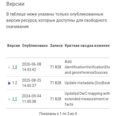
Версии
В таблице ниже указаны только опубликованные
версии ресурса, которые доступны для свободного
скачивания.
Версия
Опубликовано
Записи
Краткая сводка изменений
Add
2026-06-08
1.3
71 828
identificationVerificationStatus
14:43:42
and georeferenceSources
2025-08-25
1.2
71 828
Update metadata (DocBook)
14:40:37
Updated DwC mapping with
2024-09-04
1.1
71 828
extended measurement or
11:40:38
facts
Показаны с 1 по 3 из 4