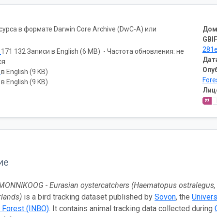
рса в формате Darwin Core Archive (DwC-A) или
Дом
GBIF
281e
ь
171 132 Записи в English (6 MB) - Частота обновления: не
Дат
ся
Опу
ь
в English (9 KB)
Fore
ь
в English (9 KB)
Лиц
ие
ONNIKOOG - Eurasian oystercatchers (Haematopus ostralegus,
rlands)
is a bird tracking dataset published by
Sovon
, the
Univer
 Forest (INBO)
. It contains animal tracking data collected during