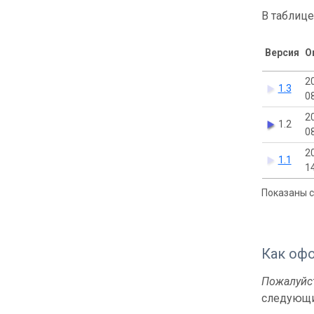
В таблице
Версия
О
2
1.3
0
2
1.2
0
2
1.1
1
Показаны с 
Как оф
Пожалуйст
следующи