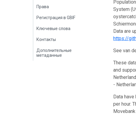
Population
Права
System (U
oystercatc
Регистрация в GBIF
Schiermonn
Ключевые слова
Data are u
https://gi
Контакты
See van de
Дополнительные
метаданные
These data
and support
Netherland
- Netherlan
Data have 
per hour. T
Movebank