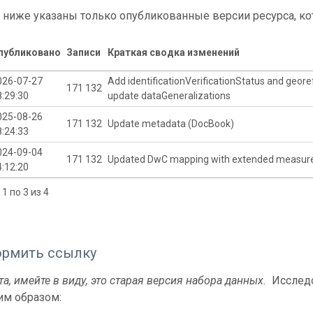
 ниже указаны только опубликованные версии ресурса, ко
публиковано
Записи
Краткая сводка изменений
026-07-27
Add identificationVerificationStatus and geor
171 132
8:29:30
update dataGeneralizations
025-08-26
171 132
Update metadata (DocBook)
8:24:33
024-09-04
171 132
Updated DwC mapping with extended measure
4:12:20
1 по 3 из 4
ормить ссылку
а, имейте в виду, это старая версия набора данных.
Исследо
м образом: