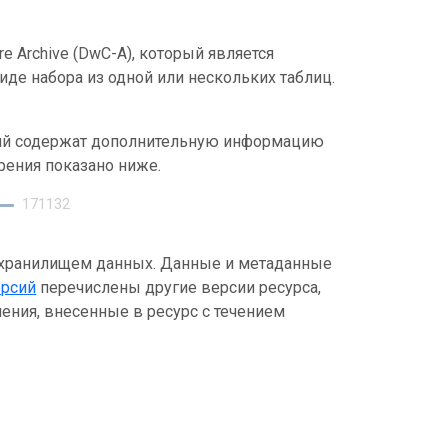
e Archive (DwC-A), который является
де набора из одной или нескольких таблиц.
ний содержат дополнительную информацию
рения показано ниже.
171132
 хранилищем данных. Данные и метаданные
ерсий
перечислены другие версии ресурса,
ения, внесенные в ресурс с течением