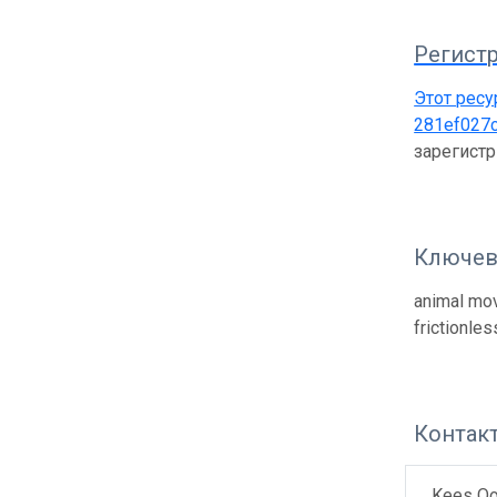
Регистр
Этот ресу
281ef027c
зарегист
Ключев
animal mov
frictionle
Контак
Kees Oo