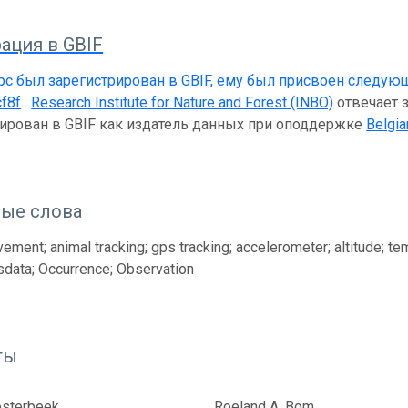
ация в GBIF
рс был зарегистрирован в GBIF, ему был присвоен следую
f8f
.
Research Institute for Nature and Forest (INBO)
отвечает з
рирован в GBIF как издатель данных при оподдержке
Belgia
ые слова
ement; animal tracking; gps tracking; accelerometer; altitude; t
ssdata; Occurrence; Observation
ты
sterbeek
Roeland A. Bom