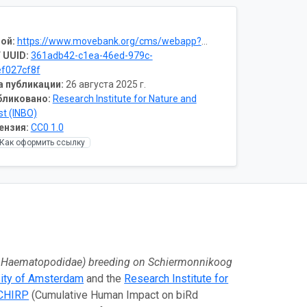
ой:
https://www.movebank.org/cms/webapp?gwt_fragment=page=studies,path=study1605799506
 UUID:
361adb42-c1ea-46ed-979c-
f027cf8f
а публикации:
26 августа 2025 г.
бликовано:
Research Institute for Nature and
st (INBO)
ензия:
CC0 1.0
Как оформить ссылку
 Haematopodidae) breeding on Schiermonnikoog
sity of Amsterdam
and the
Research Institute for
CHIRP
(Cumulative Human Impact on biRd