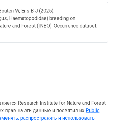
outen W, Ens B J (2025).
us, Haematopodidae) breeding on
Nature and Forest (INBO). Occurrence dataset.
ся Research Institute for Nature and Forest
ех прав на эти данные и посвятил их
Public
зменять, распространять и использовать