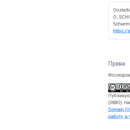
Oosterb
O_SCHIE
Schiermo
https:/
Права
Исследов
Публикующ
(INBO). Н
Domain (C
работу, в