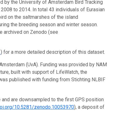
d by the University of Amsterdam Bird Tracking
2008 to 2014. In total 43 individuals of Eurasian
ird on the saltmarshes of the island
uring the breeding season and winter season.
e archived on Zenodo (see
3
) for a more detailed description of this dataset.
 of Amsterdam (UvA). Funding was provided by NAM
ture, built with support of LifeWatch, the
as published with funding from Stichting NLBIF
and are downsampled to the first GPS position
/doi.org/10.5281/zenodo.10053970
), a deposit of