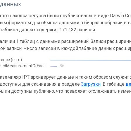
 данных
ого находка ресурса были опубликованы в виде Darwin Cor
ным форматом для обмена данными о биоразнообразии в ви
таблица данных содержит 171 132 записей.
наличии 1 таблиц с данными расширений. Записи расшире
ой записи. Число записей в каждой таблице данных расши
rence (core)
ndedMeasurementOrFact
86
кземпляр IPT архивирует данные и таким образом служит
 доступны для скачивания в разделе
Загрузки
. В таблице
в
ыли доступны публично, что позволяет отслеживать измен