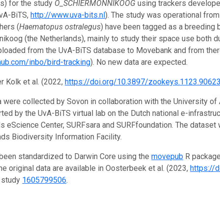
s) for the study
O_SCHIERMONNIKOOG
using trackers develope
vA-BiTS,
http://www.uva-bits.nl
). The study was operational from 
hers (
Haematopus ostralegus
) have been tagged as a breeding b
ikoog (the Netherlands), mainly to study their space use both d
ploaded from the UvA-BiTS database to Movebank and from ther
thub.com/inbo/bird-tracking
). No new data are expected.
r Kolk et al. (2022,
https://doi.org/10.3897/zookeys.1123.9062
 were collected by Sovon in collaboration with the University
ed by the UvA-BiTS virtual lab on the Dutch national e-infrastruc
s eScience Center, SURFsara and SURFfoundation. The dataset w
ds Biodiversity Information Facility.
been standardized to Darwin Core using the
movepub
R package 
he original data are available in Oosterbeek et al. (2023,
https:/
 study
1605799506
.