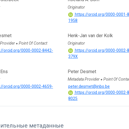
r
Originator
https://orcid.org/0000-0001-
1958
esmet
Henk-Jan van der Kolk
 Provider
Point Of Contact
Originator
●
://orcid.org/0000-0002-8442-
https://orcid.org/0000-0002-
379X
 Ens
Peter Desmet
r
Metadata Provider
Point Of Conta
●
://orcid.org/0000-0002-4659-
peter.desmet@inbo.be
https://orcid.org/0000-0002-
8025
ительные метаданные