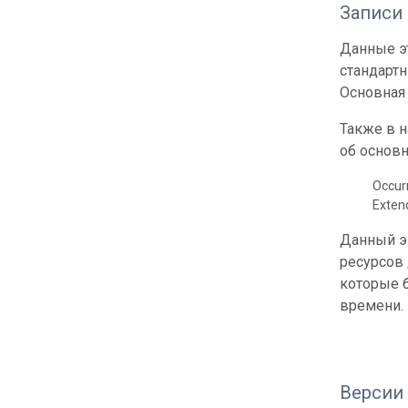
Записи
Данные эт
стандарт
Основная 
Также в 
об основн
Occur
Exte
Данный э
ресурсов
которые б
времени.
Версии