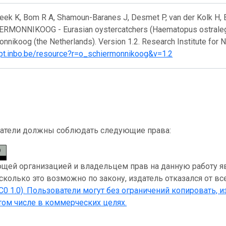
eek K, Bom R A, Shamoun-Baranes J, Desmet P, van der Kolk H, B
RMONNIKOOG - Eurasian oystercatchers (Haematopus ostraleg
nnikoog (the Netherlands). Version 1.2. Research Institute for 
/ipt.inbo.be/resource?r=o_schiermonnikoog&v=1.2
атели должны соблюдать следующие права:
ей организацией и владельцем прав на данную работу являет
асколько это возможно по закону, издатель отказался от вс
C0 1.0)
. Пользователи могут без ограничений копировать, и
 том числе в коммерческих целях.