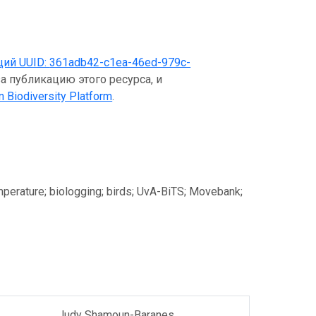
щий UUID:
361adb42-c1ea-46ed-979c-
а публикацию этого ресурса, и
n Biodiversity Platform
.
emperature; biologging; birds; UvA-BiTS; Movebank;
Judy Shamoun-Baranes