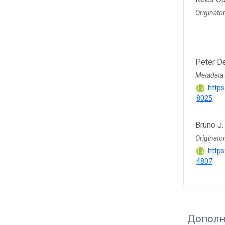
Originato
Peter D
Metadata
https
8025
Bruno J.
Originato
https
4807
Дополн