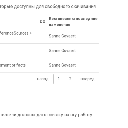
торые доступны для свободного скачивания.
Кем внесены последние
DOI
изменения
eferenceSources +
Sanne Govaert
Sanne Govaert
ment or facts
Sanne Govaert
назад
1
2
вперед
ватели должны дать ссылку на эту работу