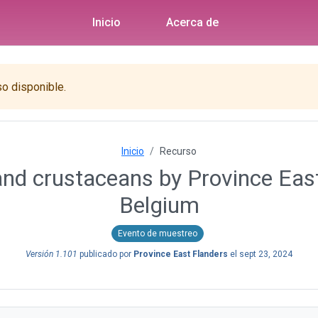
Inicio
Acerca de
so disponible.
Inicio
Recurso
and crustaceans by Province East
Belgium
Evento de muestreo
Versión 1.101
publicado por
Province East Flanders
el
sept 23, 2024