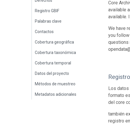
Derechos
Core Archi
available 
Registro GBIF
available.
Palabras clave
We have re
Contactos
you follow
questions r
Cobertura geográfica
opendata@
Cobertura taxonómica
Cobertura temporal
Datos del proyecto
Registr
Métodos de muestreo
Los datos 
Metadatos adicionales
formato es
del core c
también ex
registro e