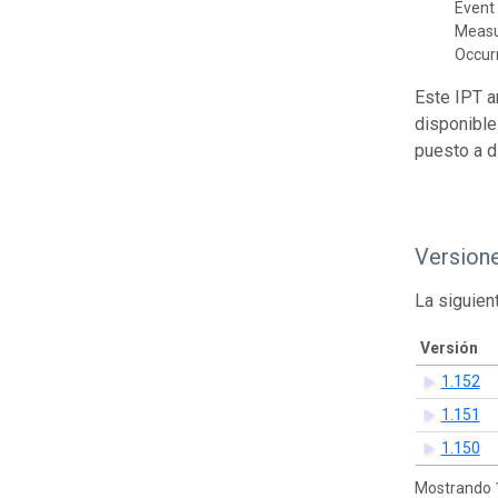
Event 
Meas
Occur
Este IPT a
disponible
puesto a d
Version
La siguien
Versión
1.152
1.151
1.150
Mostrando 1