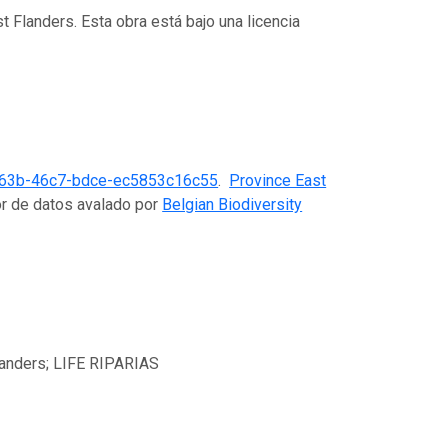
t Flanders. Esta obra está bajo una licencia
863b-46c7-bdce-ec5853c16c55
.
Province East
or de datos avalado por
Belgian Biodiversity
Flanders; LIFE RIPARIAS