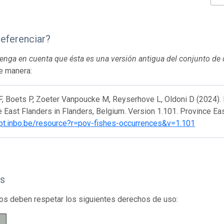
eferenciar?
 tenga en cuenta que ésta es una versión antigua del conjunto de
te manera:
, Boets P, Zoeter Vanpoucke M, Reyserhove L, Oldoni D (2024). 
 East Flanders in Flanders, Belgium. Version 1.101. Province Ea
/ipt.inbo.be/resource?r=pov-fishes-occurrences&v=1.101
s
os deben respetar los siguientes derechos de uso: