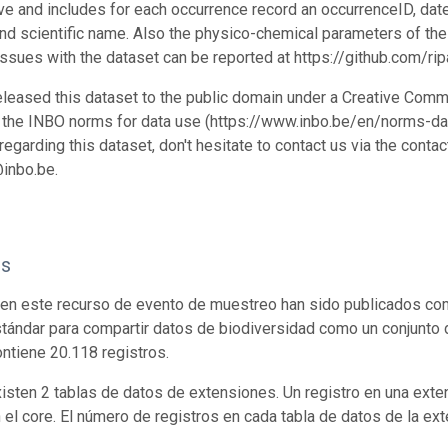
ve and includes for each occurrence record an occurrenceID, date, 
and scientific name. Also the physico-chemical parameters of t
 Issues with the dataset can be reported at https://github.com/
leased this dataset to the public domain under a Creative Commo
 the INBO norms for data use (https://www.inbo.be/en/norms-dat
egarding this dataset, don't hesitate to contact us via the conta
inbo.be.
os
en este recurso de evento de muestreo han sido publicados com
tándar para compartir datos de biodiversidad como un conjunto 
ontiene 20.118 registros.
isten 2 tablas de datos de extensiones. Un registro en una exte
n el core. El número de registros en cada tabla de datos de la ext