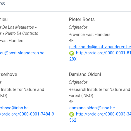
os
hieu
Pieter Boets
r De Los Metadatos
Originador
●
or
Punto De Contacto
●
Province East Flanders
East Flanders
BE
pieter.boets@oost-vlaanderen.b
hieu@oost-vlaanderen.be
http://orcid.org/0000-0001-8
28X
yserhove
Damiano Oldoni
r
Originador
Institute for Nature and
Research Institute for Nature and
NBO)
Forest (INBO)
BE
serhove@inbo.be
damiano.oldoni@inbo.be
//orcid.org/0000-0001-7484-9
http://orcid.org/0000-0003-3
562