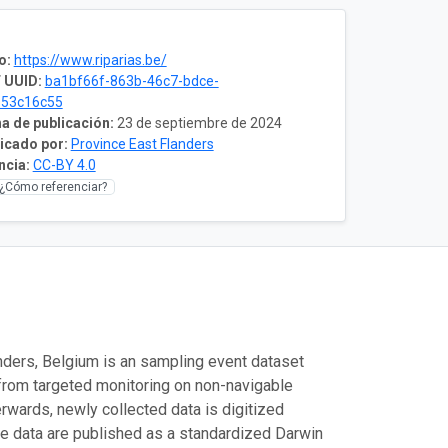
o:
https://www.riparias.be/
 UUID:
ba1bf66f-863b-46c7-bdce-
853c16c55
a de publicación:
23 de septiembre de 2024
icado por:
Province East Flanders
ncia:
CC-BY 4.0
¿Cómo referenciar?
nders, Belgium is an sampling event dataset
 from targeted monitoring on non-navigable
rwards, newly collected data is digitized
he data are published as a standardized Darwin