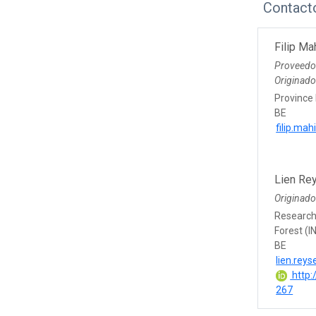
Contact
Filip Ma
Proveedo
Originad
Province 
BE
filip.ma
Lien Re
Originado
Research 
Forest (I
BE
lien.rey
http:
267