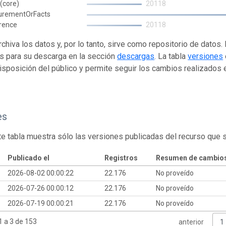
(core)
20118
urementOrFacts
rence
20118
rchiva los datos y, por lo tanto, sirve como repositorio de datos
s para su descarga en la sección
descargas
. La tabla
versiones
isposición del público y permite seguir los cambios realizados en
es
te tabla muestra sólo las versiones publicadas del recurso que 
Publicado el
Registros
Resumen de cambio
2026-08-02 00:00:22
22.176
No proveído
2026-07-26 00:00:12
22.176
No proveído
2026-07-19 00:00:21
22.176
No proveído
 a 3 de 153
anterior
1