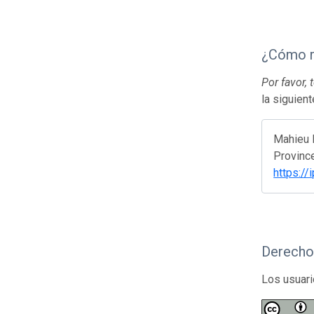
¿Cómo r
Por favor,
la siguien
Mahieu F
Province
https:/
Derecho
Los usuari