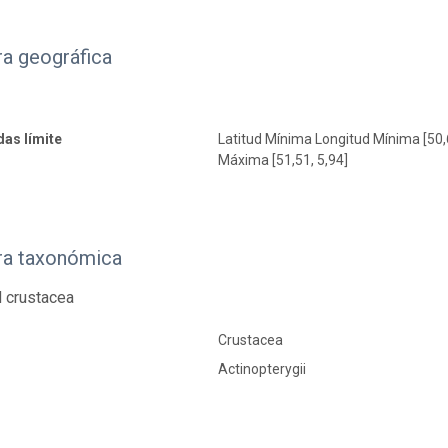
a geográfica
as límite
Latitud Mínima Longitud Mínima [50,
Máxima [51,51, 5,94]
ra taxonómica
 crustacea
Crustacea
Actinopterygii