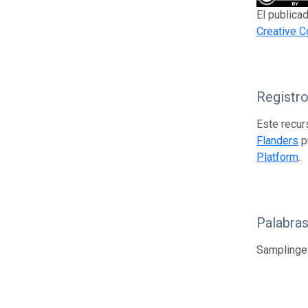
El publica
Creative 
Registr
Este recur
Flanders
p
Platform
.
Palabras
Samplingev