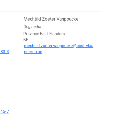
Mechtild Zoeter Vanpoucke
Originador
Province East-Flanders
BE
e
mechtild.zoeter.vanpoucke@oost-vlaa
183-3
nderen.be
445-7