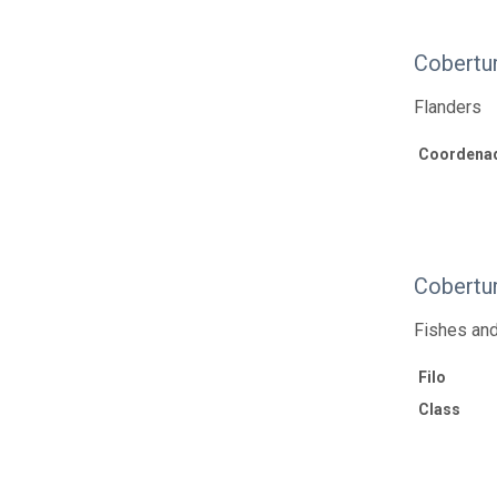
Cobertur
Flanders
Coordenad
Cobertu
Fishes and
Filo
Class