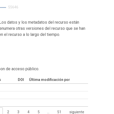
55646
. Los datos y los metadatos del recurso están
enumera otras versiones del recurso que se han
 el recurso a lo largo del tiempo.
son de acceso público.
s
DOI
Última modificación por
2
3
4
5
…
51
siguiente