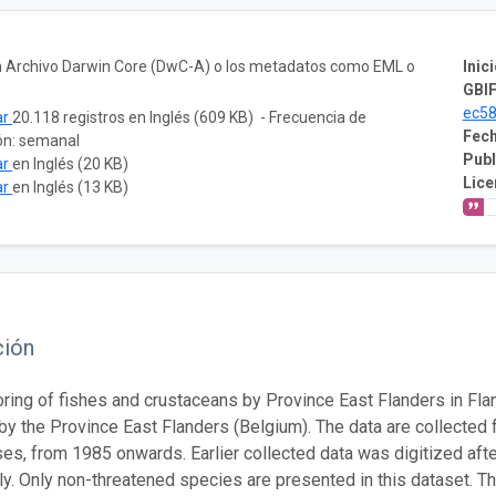
un Archivo Darwin Core (DwC-A) o los metadatos como EML o
Inici
GBIF
ec5
ar
20.118 registros en Inglés (609 KB) - Frecuencia de
Fech
ón: semanal
Publ
ar
en Inglés (20 KB)
Lice
ar
en Inglés (13 KB)
ción
ring of fishes and crustaceans by Province East Flanders in Fla
by the Province East Flanders (Belgium). The data are collected
es, from 1985 onwards. Earlier collected data was digitized afte
y. Only non-threatened species are presented in this dataset. T