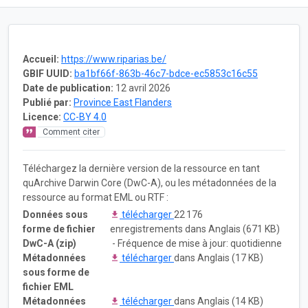
Accueil:
https://www.riparias.be/
GBIF UUID:
ba1bf66f-863b-46c7-bdce-ec5853c16c55
Date de publication:
12 avril 2026
Publié par:
Province East Flanders
Licence:
CC-BY 4.0
Comment citer
Téléchargez la dernière version de la ressource en tant
quArchive Darwin Core (DwC-A), ou les métadonnées de la
ressource au format EML ou RTF :
Données sous
télécharger
22 176
forme de fichier
enregistrements dans Anglais (671 KB)
DwC-A (zip)
- Fréquence de mise à jour: quotidienne
Métadonnées
télécharger
dans Anglais (17 KB)
sous forme de
fichier EML
Métadonnées
télécharger
dans Anglais (14 KB)