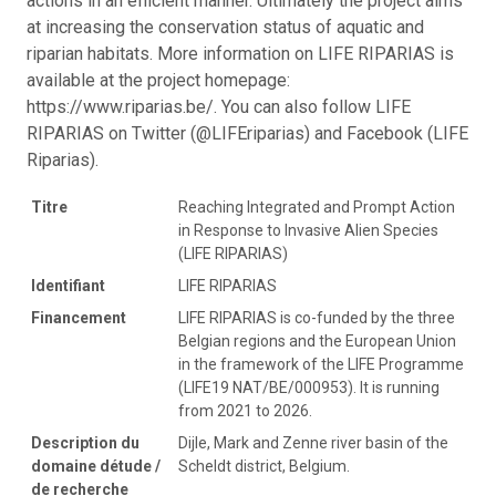
actions in an efficient manner. Ultimately the project aims
at increasing the conservation status of aquatic and
riparian habitats. More information on LIFE RIPARIAS is
available at the project homepage:
https://www.riparias.be/. You can also follow LIFE
RIPARIAS on Twitter (@LIFEriparias) and Facebook (LIFE
Riparias).
Titre
Reaching Integrated and Prompt Action
in Response to Invasive Alien Species
(LIFE RIPARIAS)
Identifiant
LIFE RIPARIAS
Financement
LIFE RIPARIAS is co-funded by the three
Belgian regions and the European Union
in the framework of the LIFE Programme
(LIFE19 NAT/BE/000953). It is running
from 2021 to 2026.
Description du
Dijle, Mark and Zenne river basin of the
domaine détude /
Scheldt district, Belgium.
de recherche