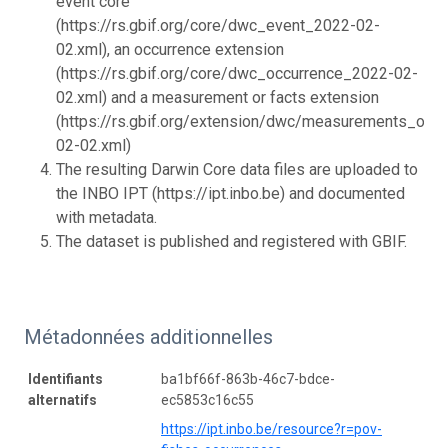
event core
(https://rs.gbif.org/core/dwc_event_2022-02-
02.xml), an occurrence extension
(https://rs.gbif.org/core/dwc_occurrence_2022-02-
02.xml) and a measurement or facts extension
(https://rs.gbif.org/extension/dwc/measurements_or_
02-02.xml)
The resulting Darwin Core data files are uploaded to
the INBO IPT (https://ipt.inbo.be) and documented
with metadata.
The dataset is published and registered with GBIF.
Métadonnées additionnelles
Identifiants
ba1bf66f-863b-46c7-bdce-
alternatifs
ec5853c16c55
https://ipt.inbo.be/resource?r=pov-