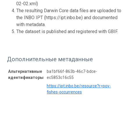
02-02.xml)
The resulting Darwin Core data files are uploaded to
the INBO IPT (https://ipt.inbo.be) and documented
with metadata.
The dataset is published and registered with GBIF.
Дополнительные метаданные
Альтернативные
ba1bf66f-863b-46c7-bdce-
идентификаторы
ec5853c16c55
https://ipt.inbo.be/resource?r=pov-
fishes-occurrences