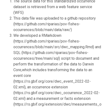
The source data for this standardized occurrence
dataset is retrieved from a web feature service
(WFS)
This data file was uploaded to a github repository
(https://github.com/riparias/pov-fishes-
occurrences/blob/main/data/raw/)
We developed a RMarkdown
(https://github.com/riparias/pov-fishes-
occurrences/blob/main/src/dwc_mapping.Rmd) and
SQL (https://github.com/riparias/pov-fishes-
occurrences/tree/main/sql) script to document and
perform the transformation of the data to Darwin
Core,which includes transforming the data to an
event core
(https://rs.gbif.org/core/dwc_event_2022-02-
02.xml), an occurrence extension
(https://rs.gbif.org/core/dwc_occurrence_2022-02-
02.xml) and a measurement or facts extension
(https://rs.gbif.org/extension/dwc/measurements_or_