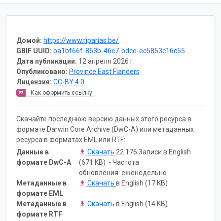
Домой:
https://www.riparias.be/
GBIF UUID:
ba1bf66f-863b-46c7-bdce-ec5853c16c55
Дата публикации:
12 апреля 2026 г.
Опубликовано:
Province East Flanders
Лицензия:
CC-BY 4.0
Как оформить ссылку
Скачайте последнюю версию данных этого ресурса в
формате Darwin Core Archive (DwC-A) или метаданных
ресурса в форматах EML или RTF:
Данные в
Скачать
22 176 Записи в English
формате DwC-A
(671 KB) - Частота
обновления: еженедельно
Метаданные в
Скачать
в English (17 KB)
формате EML
Метаданные в
Скачать
в English (14 KB)
формате RTF