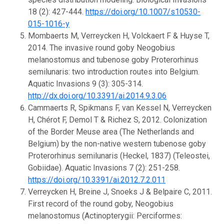
18 (2): 427-444.
https://doi.org/10.1007/s10530-
015-1016-y
Mombaerts M, Verreycken H, Volckaert F & Huyse T,
2014. The invasive round goby Neogobius
melanostomus and tubenose goby Proterorhinus
semilunaris: two introduction routes into Belgium.
Aquatic Invasions 9 (3): 305-314.
http://dx.doi.org/10.3391/ai.2014.9.3.06
Cammaerts R, Spikmans F, van Kessel N, Verreycken
H, Chérot F, Demol T & Richez S, 2012. Colonization
of the Border Meuse area (The Netherlands and
Belgium) by the non-native western tubenose goby
Proterorhinus semilunaris (Heckel, 1837) (Teleostei,
Gobiidae). Aquatic Invasions 7 (2): 251-258.
https://doi.org/10.3391/ai.2012.7.2.011
Verreycken H, Breine J, Snoeks J & Belpaire C, 2011.
First record of the round goby, Neogobius
melanostomus (Actinopterygii: Perciformes: