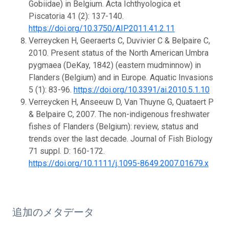
Gobiidae) in Belgium. Acta Ichthyologica et
Piscatoria 41 (2): 137-140.
https://doi.org/10.3750/AIP2011.41.2.11
Verreycken H, Geeraerts C, Duvivier C & Belpaire C,
2010. Present status of the North American Umbra
pygmaea (DeKay, 1842) (eastern mudminnow) in
Flanders (Belgium) and in Europe. Aquatic Invasions
5 (1): 83-96.
https://doi.org/10.3391/ai.2010.5.1.10
Verreycken H, Anseeuw D, Van Thuyne G, Quataert P
& Belpaire C, 2007. The non-indigenous freshwater
fishes of Flanders (Belgium): review, status and
trends over the last decade. Journal of Fish Biology
71 suppl. D: 160-172.
https://doi.org/10.1111/j.1095-8649.2007.01679.x
追加のメタデータ