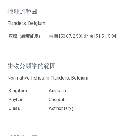
地理的範囲
Flanders, Belgium
座標（緯度経度）
南 西 [50.67, 2.53], 北 東 [51.51, 5.94]
生物分類学的範囲
Non native fishes in Flanders, Belgium
Kingdom
Animalia
Phylum
Chordata
Class
Actinopterygii