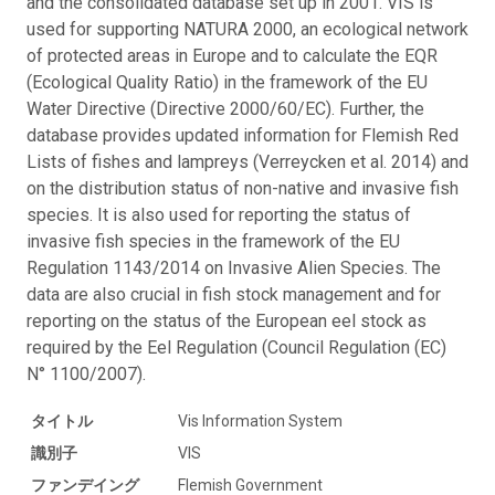
and the consolidated database set up in 2001. VIS is
used for supporting NATURA 2000, an ecological network
of protected areas in Europe and to calculate the EQR
(Ecological Quality Ratio) in the framework of the EU
Water Directive (Directive 2000/60/EC). Further, the
database provides updated information for Flemish Red
Lists of fishes and lampreys (Verreycken et al. 2014) and
on the distribution status of non-native and invasive fish
species. It is also used for reporting the status of
invasive fish species in the framework of the EU
Regulation 1143/2014 on Invasive Alien Species. The
data are also crucial in fish stock management and for
reporting on the status of the European eel stock as
required by the Eel Regulation (Council Regulation (EC)
N° 1100/2007).
タイトル
Vis Information System
識別子
VIS
ファンデイング
Flemish Government