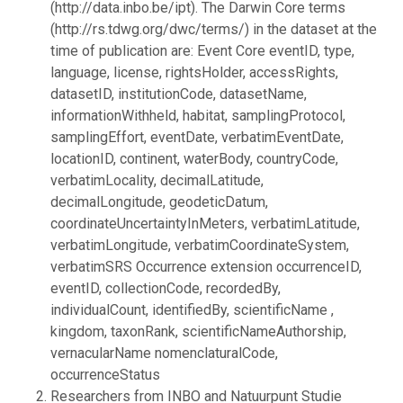
(http://data.inbo.be/ipt). The Darwin Core terms
(http://rs.tdwg.org/dwc/terms/) in the dataset at the
time of publication are: Event Core eventID, type,
language, license, rightsHolder, accessRights,
datasetID, institutionCode, datasetName,
informationWithheld, habitat, samplingProtocol,
samplingEffort, eventDate, verbatimEventDate,
locationID, continent, waterBody, countryCode,
verbatimLocality, decimalLatitude,
decimalLongitude, geodeticDatum,
coordinateUncertaintyInMeters, verbatimLatitude,
verbatimLongitude, verbatimCoordinateSystem,
verbatimSRS Occurrence extension occurrenceID,
eventID, collectionCode, recordedBy,
individualCount, identifiedBy, scientificName ,
kingdom, taxonRank, scientificNameAuthorship,
vernacularName nomenclaturalCode,
occurrenceStatus
Researchers from INBO and Natuurpunt Studie