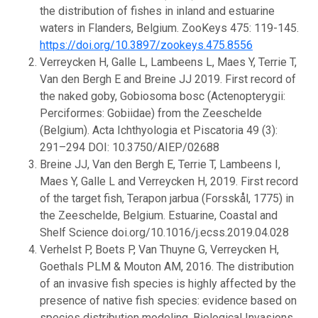
the distribution of fishes in inland and estuarine
waters in Flanders, Belgium. ZooKeys 475: 119-145.
https://doi.org/10.3897/zookeys.475.8556
Verreycken H, Galle L, Lambeens L, Maes Y, Terrie T,
Van den Bergh E and Breine JJ 2019. First record of
the naked goby, Gobiosoma bosc (Actenopterygii:
Perciformes: Gobiidae) from the Zeeschelde
(Belgium). Acta Ichthyologia et Piscatoria 49 (3):
291–294 DOI: 10.3750/AIEP/02688
Breine JJ, Van den Bergh E, Terrie T, Lambeens I,
Maes Y, Galle L and Verreycken H, 2019. First record
of the target fish, Terapon jarbua (Forsskål, 1775) in
the Zeeschelde, Belgium. Estuarine, Coastal and
Shelf Science doi.org/10.1016/j.ecss.2019.04.028
Verhelst P, Boets P, Van Thuyne G, Verreycken H,
Goethals PLM & Mouton AM, 2016. The distribution
of an invasive fish species is highly affected by the
presence of native fish species: evidence based on
species distribution modeling. Biological Invasions