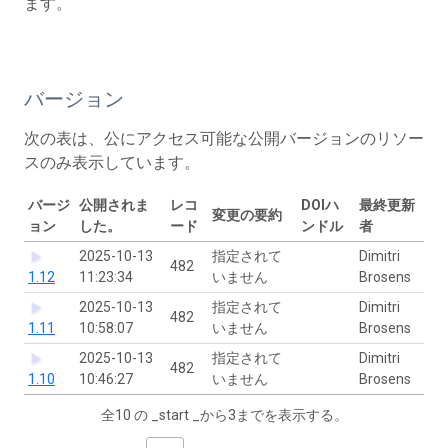
ます。
バージョン
次の表は、公にアクセス可能な公開バージョンのリソー
スのみ表示しています。
バージ
公開されま
レコ
DOIハ
最終更新
変更の要約
ョン
した。
ード
ンドル
者
2025-10-13
指定されて
Dimitri
482
1.12
11:23:34
いません
Brosens
2025-10-13
指定されて
Dimitri
482
1.11
10:58:07
いません
Brosens
2025-10-13
指定されて
Dimitri
482
1.10
10:46:27
いません
Brosens
全10 の _start _から3までを表示する。