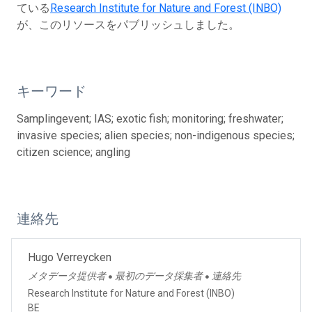
ている
Research Institute for Nature and Forest (INBO)
が、このリソースをパブリッシュしました。
キーワード
Samplingevent; IAS; exotic fish; monitoring; freshwater;
invasive species; alien species; non-indigenous species;
citizen science; angling
連絡先
Hugo Verreycken
メタデータ提供者
最初のデータ採集者
連絡先
●
●
Research Institute for Nature and Forest (INBO)
BE