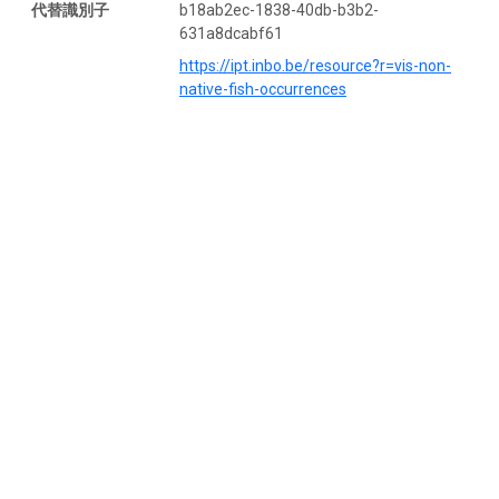
代替識別子
b18ab2ec-1838-40db-b3b2-
631a8dcabf61
https://ipt.inbo.be/resource?r=vis-non-
native-fish-occurrences