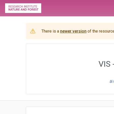
There is a
newer version
of the resource
VIS 
版本