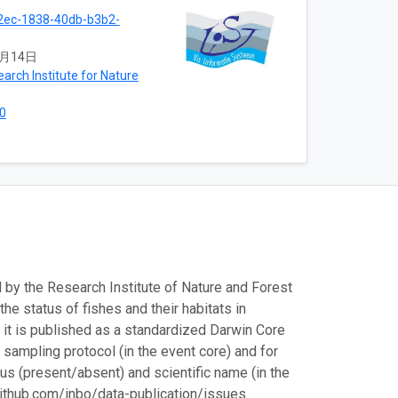
2ec-1838-40db-b3b2-
5月14日
arch Institute for Nature
0
 by the Research Institute of Nature and Forest
the status of fishes and their habitats in
e, it is published as a standardized Darwin Core
 sampling protocol (in the event core) and for
us (present/absent) and scientific name (in the
/github.com/inbo/data-publication/issues