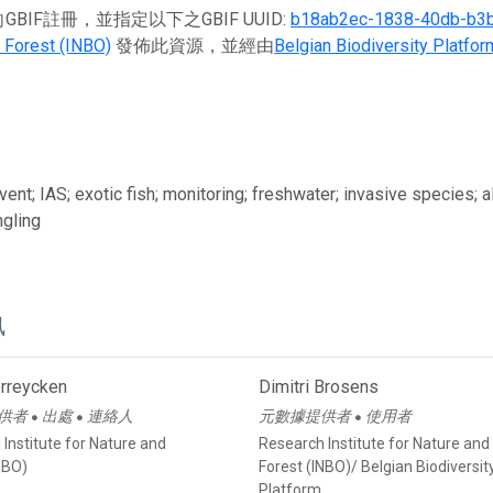
BIF註冊，並指定以下之GBIF UUID:
b18ab2ec-1838-40db-b3
 Forest (INBO)
發佈此資源，並經由
Belgian Biodiversity Platfor
ent; IAS; exotic fish; monitoring; freshwater; invasive species; 
ngling
訊
rreycken
Dimitri Brosens
供者
出處
連絡人
元數據提供者
使用者
●
●
●
Institute for Nature and
Research Institute for Nature and
NBO)
Forest (INBO)/ Belgian Biodiversit
Platform