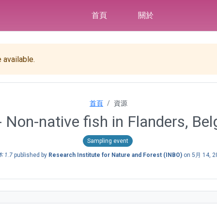
首頁
關於
 available.
首頁
資源
- Non-native fish in Flanders, Be
Sampling event
 1.7
published by
Research Institute for Nature and Forest (INBO)
on
5月 14, 2