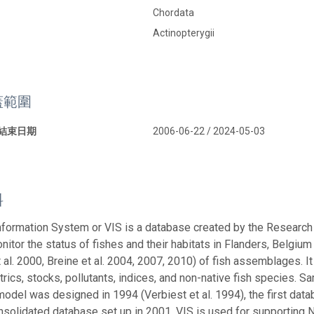
Chordata
Actinopterygii
蓋範圍
 結束日期
2006-06-22 / 2024-05-03
料
nformation System or VIS is a database created by the Research 
itor the status of fishes and their habitats in Flanders, Belgium a
t al. 2000, Breine et al. 2004, 2007, 2010) of fish assemblages. I
ics, stocks, pollutants, indices, and non-native fish species. S
odel was designed in 1994 (Verbiest et al. 1994), the first data
nsolidated database set up in 2001. VIS is used for supporting