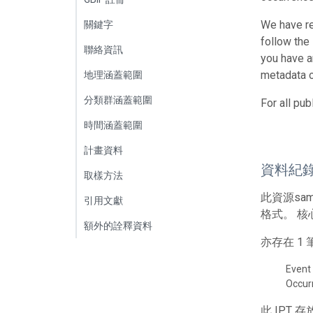
We have re
關鍵字
follow the
聯絡資訊
you have a
metadata o
地理涵蓋範圍
分類群涵蓋範圍
For all pu
時間涵蓋範圍
計畫資料
資料紀
取樣方法
此資源sa
引用文獻
格式。 核
額外的詮釋資料
亦存在 
Event
Occur
此 IPT