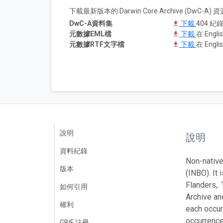
下載最新版本的 Darwin Core Archive (DwC-
DwC-A資料集
下載
404 紀錄
元數據EML檔
下載
在 Englis
元數據RTF文字檔
下載
在 Englis
說明
說明
資料紀錄
Non-native
版本
(INBO). It 
Flanders,.
如何引用
Archive an
權利
each occur
occurrence
GBIF 註冊