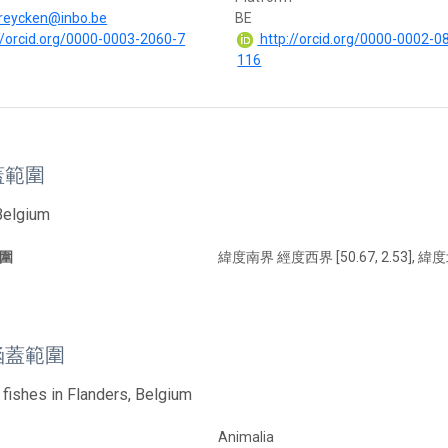
rreycken@inbo.be
BE
//orcid.org/0000-0003-2060-7
http://orcid.org/0000-0002-0
116
蓋範圍
Belgium
圍
緯度南界 經度西界 [50.67, 2.53], 緯度
涵蓋範圍
 fishes in Flanders, Belgium
Animalia