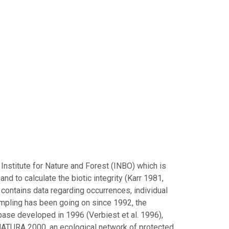
Institute for Nature and Forest (INBO) which is
nd to calculate the biotic integrity (Karr 1981,
t contains data regarding occurrences, individual
ampling has been going on since 1992, the
base developed in 1996 (Verbiest et al. 1996),
 NATURA 2000, an ecological network of protected