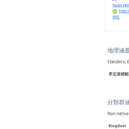
hugo.ve
http:
005
地理涵
Flanders, 
界定座標範
分類群
Non native
Kingdom