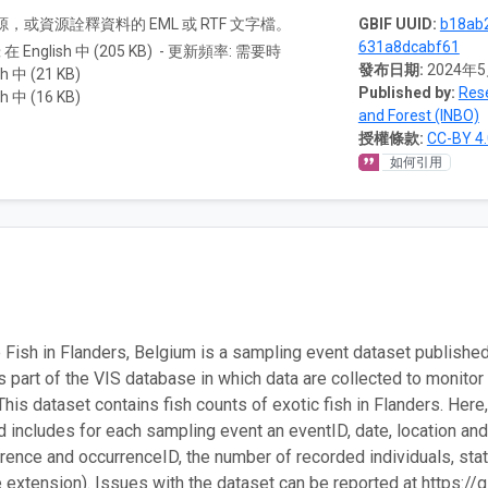
A) 資源，或資源詮釋資料的 EML 或 RTF 文字檔。
GBIF UUID:
b18ab
631a8dcabf61
 在 English 中 (205 KB) - 更新頻率: 需要時
發布日期:
2024年
h 中 (21 KB)
Published by:
Rese
h 中 (16 KB)
and Forest (INBO)
授權條款:
CC-BY 4.
如何引用
 Fish in Flanders, Belgium is a sampling event dataset published
is part of the VIS database in which data are collected to monitor 
 This dataset contains fish counts of exotic fish in Flanders. Her
d includes for each sampling event an eventID, date, location and
rence and occurrenceID, the number of recorded individuals, stat
 extension). Issues with the dataset can be reported at https:/