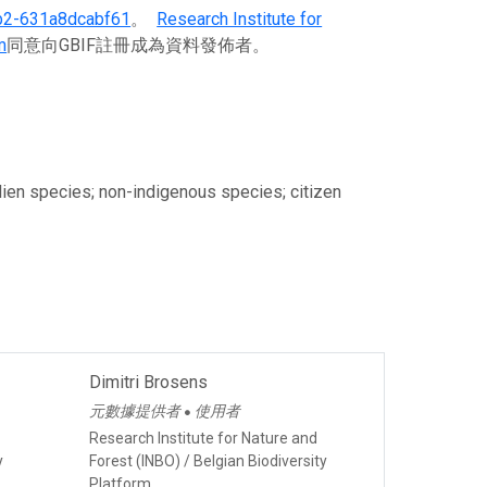
b2-631a8dcabf61
。
Research Institute for
m
同意向GBIF註冊成為資料發佈者。
alien species; non-indigenous species; citizen
Dimitri Brosens
元數據提供者
使用者
●
Research Institute for Nature and
y
Forest (INBO) / Belgian Biodiversity
Platform