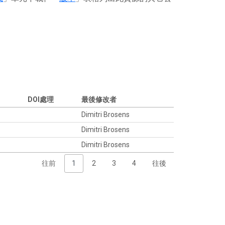
DOI處理
最後修改者
Dimitri Brosens
Dimitri Brosens
Dimitri Brosens
往前
1
2
3
4
往後