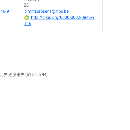
BE
846-9
dimitri.brosens@inbo.be
http://orcid.org/0000-0002-0846-9
116
北界 經度東界 [51.51, 5.94]