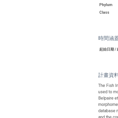
Phylum
Class
時間涵
起始日期 /
計畫資
The Fish I
used to mon
Belpaire e
morphometr
database m
and the co