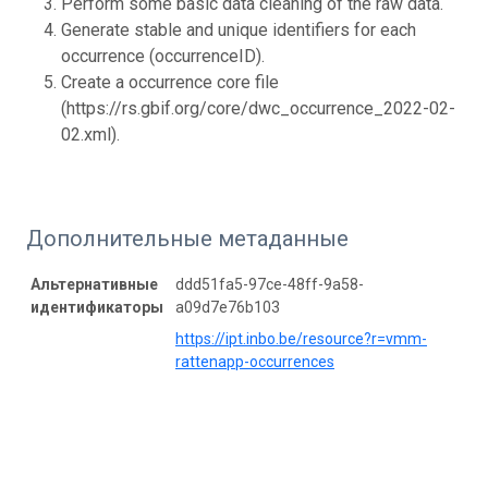
Perform some basic data cleaning of the raw data.
Generate stable and unique identifiers for each
occurrence (occurrenceID).
Create a occurrence core file
(https://rs.gbif.org/core/dwc_occurrence_2022-02-
02.xml).
Дополнительные метаданные
Альтернативные
ddd51fa5-97ce-48ff-9a58-
идентификаторы
a09d7e76b103
https://ipt.inbo.be/resource?r=vmm-
rattenapp-occurrences