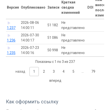
Краткая
внесены
Версия
Опубликовано
Записи
сводка
DOI
последн
изменений
изменен
2026-08-06
Не
51 182
1.237
14:00:11
представлено
2026-07-30
Не
51 086
1.236
14:00:17
представлено
2026-07-23
Не
50 998
1.235
14:00:16
представлено
Показаны с 1 по 3 из 237
назад
1
2
3
4
5
…
79
вперед
Как оформить ссылку