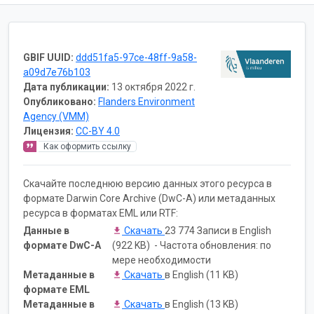
GBIF UUID:
ddd51fa5-97ce-48ff-9a58-
a09d7e76b103
Дата публикации:
13 октября 2022 г.
Опубликовано:
Flanders Environment
Agency (VMM)
Лицензия:
CC-BY 4.0
Как оформить ссылку
Скачайте последнюю версию данных этого ресурса в
формате Darwin Core Archive (DwC-A) или метаданных
ресурса в форматах EML или RTF:
Данные в
Скачать
23 774 Записи в English
формате DwC-A
(922 KB) - Частота обновления: по
мере необходимости
Метаданные в
Скачать
в English (11 KB)
формате EML
Метаданные в
Скачать
в English (13 KB)