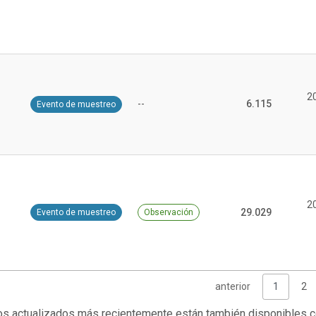
2
--
6.115
Evento de muestreo
2
29.029
Evento de muestreo
Observación
anterior
1
2
s actualizados más recientemente están también disponibles