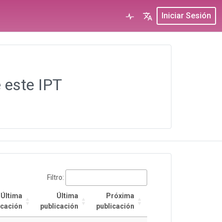
Iniciar Sesión
 este IPT
Filtro:
Última
Última
Próxima
icación
publicación
publicación