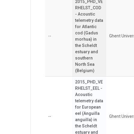
2015_PHD_VE
RHELST_COD
- Acoustic
telemetry data
for Atlantic
cod (Gadus
--
Ghent Univer
morhua) in
the Scheldt
estuary and
southern
North Sea
(Belgium)
2015_PHD_VE
RHELST_EEL -
Acoustic
telemetry data
for European
eel (Anguilla
--
Ghent Univer
anguilla) in
the Scheldt
estuary and