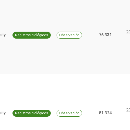
2
sity
76.331
Registros biológicos
Observación
2
sity
81.324
Registros biológicos
Observación