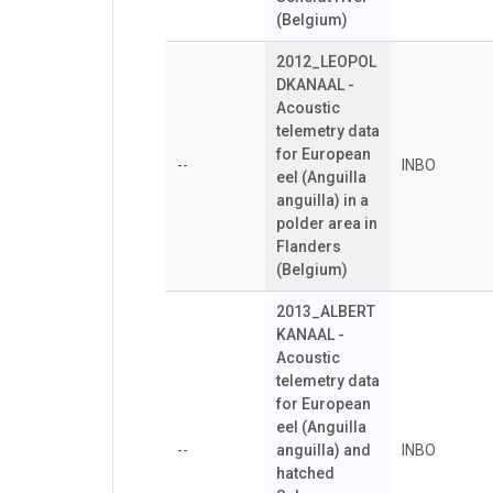
(Belgium)
2012_LEOPOL
DKANAAL -
Acoustic
telemetry data
for European
--
INBO
eel (Anguilla
anguilla) in a
polder area in
Flanders
(Belgium)
2013_ALBERT
KANAAL -
Acoustic
telemetry data
for European
eel (Anguilla
--
anguilla) and
INBO
hatched