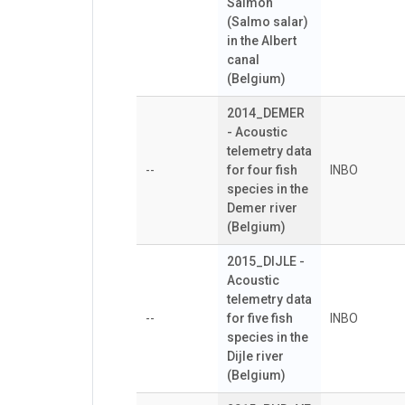
Salmon
(Salmo salar)
in the Albert
canal
(Belgium)
2014_DEMER
- Acoustic
telemetry data
--
for four fish
INBO
species in the
Demer river
(Belgium)
2015_DIJLE -
Acoustic
telemetry data
--
for five fish
INBO
species in the
Dijle river
(Belgium)