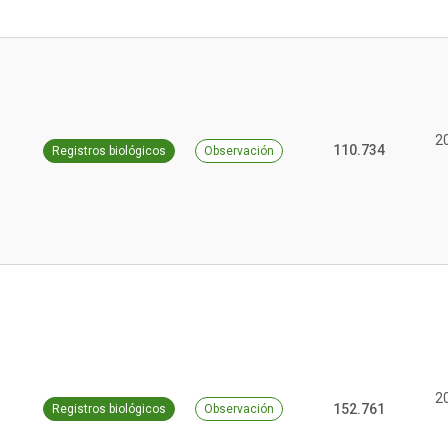
2
110.734
Registros biológicos
Observación
2
152.761
Registros biológicos
Observación