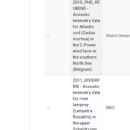
2010_PHD_RE
UBENS -
Acoustic
telemetry data
for Atlantic
cod (Gadus
--
Ghent Univer
morhua) in
the C-Power
wind farm in
the southern
North Sea
(Belgium)
2011_RIVIERP
RIK - Acoustic
telemetry data
for river
lamprey
--
INBO
(Lampetra
fluviatilis) in
the upper
Scheldt river