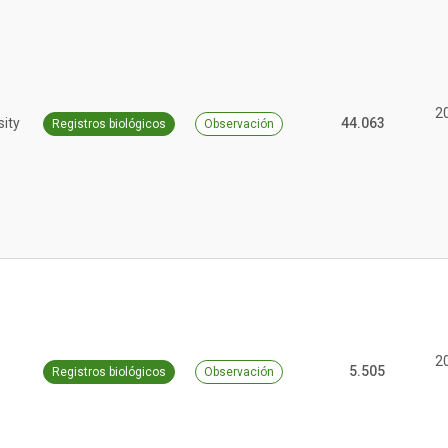
2
sity
44.063
Registros biológicos
Observación
2
5.505
Registros biológicos
Observación