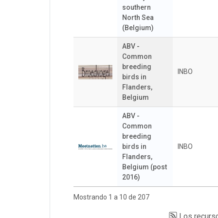
southern
North Sea
(Belgium)
ABV -
Common
breeding
INBO
birds in
Flanders,
Belgium
ABV -
Common
breeding
birds in
INBO
Flanders,
Belgium (post
2016)
Mostrando 1 a 10 de 207
Los recurso