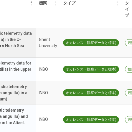
機関
タイプ
タ
イ
プ
 telemetry data
) in the C-
Ghent
オカレンス（観察データと標本)
観
ern North Sea
University
lemetry data for
ilis) in the upper
INBO
オカレンス（観察データと標本)
観
tic telemetry
 anguilla) in a
INBO
オカレンス（観察データと標本)
観
ium)
ic telemetry
a anguilla) and
INBO
オカレンス（観察データと標本)
観
in the Albert