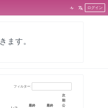
ログイン
できます。
フィルター:
次
期
最終
最終
公
レコ