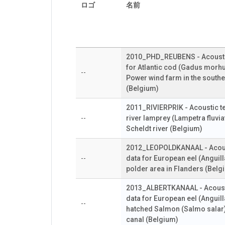
ロゴ
名前
2010_PHD_REUBENS - Acoustic
for Atlantic cod (Gadus morhua
--
Power wind farm in the south
(Belgium)
2011_RIVIERPRIK - Acoustic te
--
river lamprey (Lampetra fluviat
Scheldt river (Belgium)
2012_LEOPOLDKANAAL - Acous
--
data for European eel (Anguilla
polder area in Flanders (Belg
2013_ALBERTKANAAL - Acoust
data for European eel (Anguill
--
hatched Salmon (Salmo salar) 
canal (Belgium)