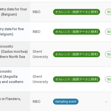
try data for four
INBO
オカレンス（観察データと標本)
観
r (Belgium)
y data for five
INBO
オカレンス（観察データと標本)
観
(Belgium)
coustic
od (Gadus morhua)
Ghent
オカレンス（観察データと標本)
観
uthern North Sea
University
coustic
l (Anguilla
Ghent
オカレンス（観察データと標本)
観
ry and southern
University
in Flanders,
INBO
--
Sampling event