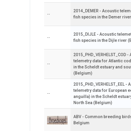
2014_DEMER - Acoustic teleme
--
fish species in the Demer rive
2015_DIJLE - Acoustic telemetr
--
fish species in the Dijle river 
2015_PHD_VERHELST_COD - A
telemetry data for Atlantic c
--
in the Scheldt estuary and so
(Belgium)
2015_PHD_VERHELST_EEL - A
telemetry data for European ee
--
anguilla) in the Scheldt estua
North Sea (Belgium)
ABV - Common breeding birds 
Belgium