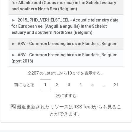
for Atlantic cod (Gadus morhua) in the Scheldt estuary
and southern North Sea (Belgium)
2015_PHD_VERHELST_EEL - Acoustic telemetry data
for European eel (Anguilla anguilla) in the Scheldt
estuary and southern North Sea (Belgium)
ABV - Common breeding birds in Flanders, Belgium
ABV - Common breeding birds in Flanders, Belgium
(post 2016)
全207 の _start _から10までを表示する。
前にもどる
1
2
3
4
5
…
21
次にすすむ
最近更新されたリソースは
RSS feed
からも見るこ
とができます。