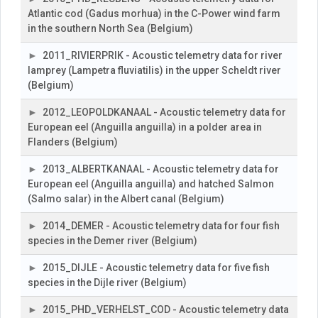
Atlantic cod (Gadus morhua) in the C-Power wind farm
in the southern North Sea (Belgium)
2011_RIVIERPRIK - Acoustic telemetry data for river
lamprey (Lampetra fluviatilis) in the upper Scheldt river
(Belgium)
2012_LEOPOLDKANAAL - Acoustic telemetry data for
European eel (Anguilla anguilla) in a polder area in
Flanders (Belgium)
2013_ALBERTKANAAL - Acoustic telemetry data for
European eel (Anguilla anguilla) and hatched Salmon
(Salmo salar) in the Albert canal (Belgium)
2014_DEMER - Acoustic telemetry data for four fish
species in the Demer river (Belgium)
2015_DIJLE - Acoustic telemetry data for five fish
species in the Dijle river (Belgium)
2015_PHD_VERHELST_COD - Acoustic telemetry data