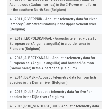
Atlantic cod (Gadus morhua) in the C-Power wind farm
in the southern North Sea (Belgium)
2011_RIVIERPRIK - Acoustic telemetry data for river
lamprey (Lampetra fluviatilis) in the upper Scheldt river
(Belgium)
2012_LEOPOLDKANAAL - Acoustic telemetry data for
European eel (Anguilla anguilla) in a polder area in
Flanders (Belgium)
2013_ALBERTKANAAL - Acoustic telemetry data for
European eel (Anguilla anguilla) and hatched Salmon
(Salmo salar) in the Albert canal (Belgium)
2014_DEMER - Acoustic telemetry data for four fish
species in the Demer river (Belgium)
2015_DIJLE - Acoustic telemetry data for five fish
species in the Dijle river (Belgium)
2015_PHD_VERHELST_COD - Acoustic telemetry data