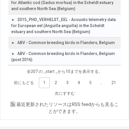
for Atlantic cod (Gadus morhua) in the Scheldt estuary
and southern North Sea (Belgium)
2015_PHD_VERHELST_EEL - Acoustic telemetry data
for European eel (Anguilla anguilla) in the Scheldt
estuary and southern North Sea (Belgium)
ABV - Common breeding birds in Flanders, Belgium
ABV - Common breeding birds in Flanders, Belgium
(post 2016)
全207 の _start _から10までを表示する。
前にもどる
1
2
3
4
5
…
21
次にすすむ
最近更新されたリソースは
RSS feed
からも見るこ
とができます。