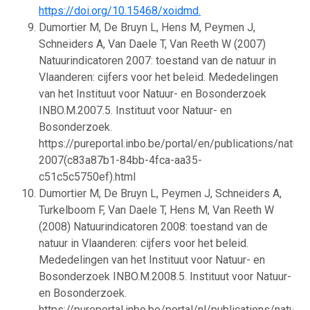
https://doi.org/10.15468/xoidmd.
Dumortier M, De Bruyn L, Hens M, Peymen J,
Schneiders A, Van Daele T, Van Reeth W (2007)
Natuurindicatoren 2007: toestand van de natuur in
Vlaanderen: cijfers voor het beleid. Mededelingen
van het Instituut voor Natuur- en Bosonderzoek
INBO.M.2007.5. Instituut voor Natuur- en
Bosonderzoek.
https://pureportal.inbo.be/portal/en/publications/natuur
2007(c83a87b1-84bb-4fca-aa35-
c51c5c5750ef).html
Dumortier M, De Bruyn L, Peymen J, Schneiders A,
Turkelboom F, Van Daele T, Hens M, Van Reeth W
(2008) Natuurindicatoren 2008: toestand van de
natuur in Vlaanderen: cijfers voor het beleid.
Mededelingen van het Instituut voor Natuur- en
Bosonderzoek INBO.M.2008.5. Instituut voor Natuur-
en Bosonderzoek.
https://pureportal.inbo.be/portal/nl/publications/natuuri