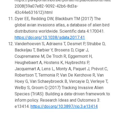
2008(59a07e82-9092-42b6-8d3a-
43c44e631612).html
Dyer EE, Redding DW, Blackburn TM (2017) The
global avian invasions atlas, a database of alien bird
distributions worldwide. Scientific data 4:170041.
https://doi.org/10.1038/sdata.2017.41
Vanderhoeven S, Adriaens T, Desmet P, Strubbe D,
Backeljau T, Barbier Y, Brosens D, Cigar J,
Coupremanne M, De Troch R, Eggermont H,
Heughebaert A, Hostens K, Huybrechts P,
Jacquemart A, Lens L, Monty A, Paquet J, Prévot C,
Robertson T, Termonia P, Van De Kerchove R, Van
Hoey G, Van Schaeybroeck B, Vercayie D, Verleye T,
Welby S, Groom Q (2017) Tracking Invasive Alien
Species (TrIAS): Building a data-driven framework to
inform policy. Research Ideas and Outcomes 3:
e13414.
https://doi.org/10.3897/rio.3.e13414