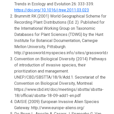
Trends in Ecology and Evolution 26: 333-339.
https://doi.org/10.1016/j.tree.2011.03.023
Brummitt RK (2001) World Geographical Scheme for
Recording Plant Distributions (Ed. 2). Published for
the International Working Group on Taxonomic
Databases for Plant Sciences (TDWG) by the Hunt
Institute for Botanical Documentation, Carnegie
Mellon University, Pittsburgh.
http://grassworld.myspecies.info/sites/grassworld.my
Convention on Biological Diversity (2014) Pathways
of introduction of invasive species, their
prioritization and management.
UNEP/CBD/SBSTTA/18/9/Add.1. Secretariat of the
Convention on Biological Diversity, Montreal.
https://www.cbd.int/doc/meetings/sbstta/sbstta-
18/official/sbstta-18-09-add1-en.pdf
DAISIE (2009) European Invasive Alien Species
Gateway. http://www.europe-aliens.org/
De Bruyn L, Anselin A, Casaer J, Spanoghe G, Van