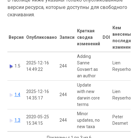
версии ресурса, которые доступны для свободного
скачивания.
Кем
Краткая
внесены
Версия
Опубликовано
Записи
сводка
DOI
последние
изменений
изменения
Adding
2025-12-16
Sanne
Lien
1.5
244
14:49:22
Govaert as
Reyserhove
an author
Update
2025-12-16
with new
Lien
1.4
244
14:35:17
darwin core
Reyserhove
terms
Minor
2020-05-25
Peter
1.3
244
updates, no
15:34:15
Desmet
new taxa
Показаны с 1 по 3 из 6