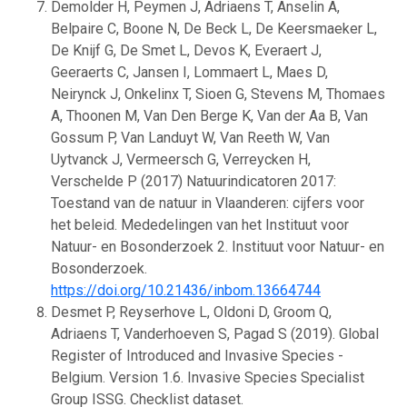
Demolder H, Peymen J, Adriaens T, Anselin A,
Belpaire C, Boone N, De Beck L, De Keersmaeker L,
De Knijf G, De Smet L, Devos K, Everaert J,
Geeraerts C, Jansen I, Lommaert L, Maes D,
Neirynck J, Onkelinx T, Sioen G, Stevens M, Thomaes
A, Thoonen M, Van Den Berge K, Van der Aa B, Van
Gossum P, Van Landuyt W, Van Reeth W, Van
Uytvanck J, Vermeersch G, Verreycken H,
Verschelde P (2017) Natuurindicatoren 2017:
Toestand van de natuur in Vlaanderen: cijfers voor
het beleid. Mededelingen van het Instituut voor
Natuur- en Bosonderzoek 2. Instituut voor Natuur- en
Bosonderzoek.
https://doi.org/10.21436/inbom.13664744
Desmet P, Reyserhove L, Oldoni D, Groom Q,
Adriaens T, Vanderhoeven S, Pagad S (2019). Global
Register of Introduced and Invasive Species -
Belgium. Version 1.6. Invasive Species Specialist
Group ISSG. Checklist dataset.