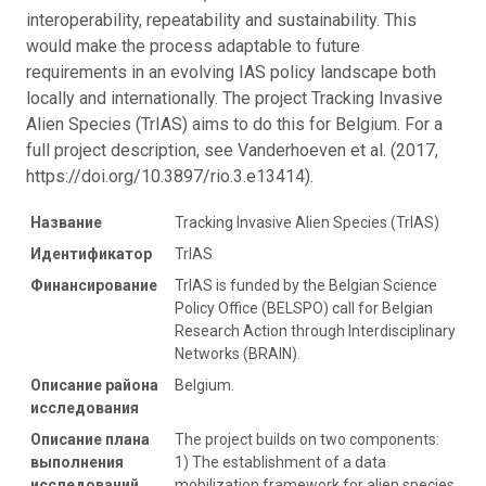
interoperability, repeatability and sustainability. This
would make the process adaptable to future
requirements in an evolving IAS policy landscape both
locally and internationally. The project Tracking Invasive
Alien Species (TrIAS) aims to do this for Belgium. For a
full project description, see Vanderhoeven et al. (2017,
https://doi.org/10.3897/rio.3.e13414).
Название
Tracking Invasive Alien Species (TrIAS)
Идентификатор
TrIAS
Финансирование
TrIAS is funded by the Belgian Science
Policy Office (BELSPO) call for Belgian
Research Action through Interdisciplinary
Networks (BRAIN).
Описание района
Belgium.
исследования
Описание плана
The project builds on two components:
выполнения
1) The establishment of a data
исследований
mobilization framework for alien species