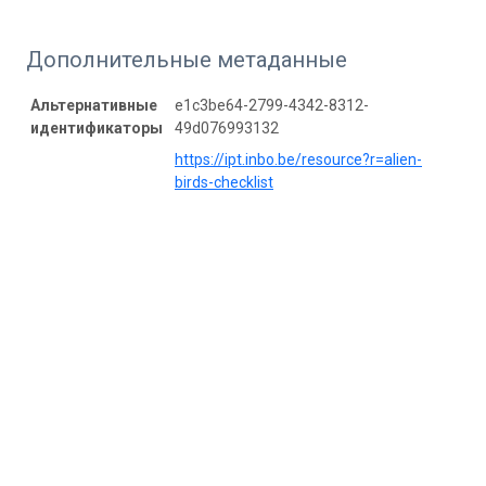
Дополнительные метаданные
Альтернативные
e1c3be64-2799-4342-8312-
идентификаторы
49d076993132
https://ipt.inbo.be/resource?r=alien-
birds-checklist