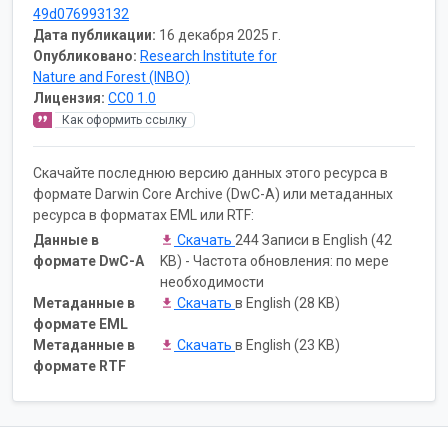
49d076993132
Дата публикации:
16 декабря 2025 г.
Опубликовано:
Research Institute for
Nature and Forest (INBO)
Лицензия:
CC0 1.0
Как оформить ссылку
Скачайте последнюю версию данных этого ресурса в
формате Darwin Core Archive (DwC-A) или метаданных
ресурса в форматах EML или RTF:
Данные в
Скачать
244 Записи в English (42
формате DwC-A
KB) - Частота обновления: по мере
необходимости
Метаданные в
Скачать
в English (28 KB)
формате EML
Метаданные в
Скачать
в English (23 KB)
формате RTF