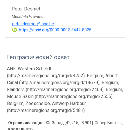
Peter Desmet
Metadata Provider
peter.desmet@inbo.be
https://orcid.org/0000-0002-8442-8025
Географический охват
ANE, Western Scheldt
(http://marineregions.org/mrgid/4752); Belgium, Albert
Canal (http://marineregions.org/mrgid/19679); Belgium,
Flanders (http://marineregions.org/mrgid/2469); Belgium,
Meuse Basin (http://marineregions.org/mrgid/2555);
Belgium, Zeeschelde, Antwerp Harbour
(http://marineregions.org/mrgid/5481).
Ограничивающие
Юг Запад [42,215, -8,901], Север Восток [60,1
координаты