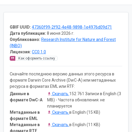
GBIF UUID:
47360f99-2f92-4e48-9898-1e4976d09d71
Дата публикации:
8 июня 2026 г.
Опубликовано:
Research Institute for Nature and Forest
(INBO)
Лицензия:
CC0 1.0
Как оформить ссылку
Скачайте последнюю версию данных этого ресурса в
формате Darwin Core Archive (DwC-A) или метаданных
ресурса в форматах EML или RTF:
Данные в
Скачать
152 761 Записи в English (3
формате DwC-A
MB) - Частота обновления: не
планируется
Метаданные в
Скачать
в English (15 KB)
формате EML
Метаданные в
Скачать
в English (11 KB)
формате RTF