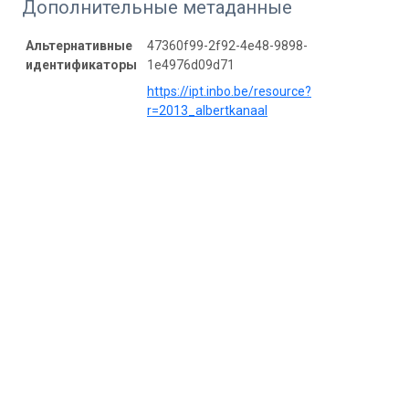
Дополнительные метаданные
Альтернативные
47360f99-2f92-4e48-9898-
идентификаторы
1e4976d09d71
https://ipt.inbo.be/resource?
r=2013_albertkanaal