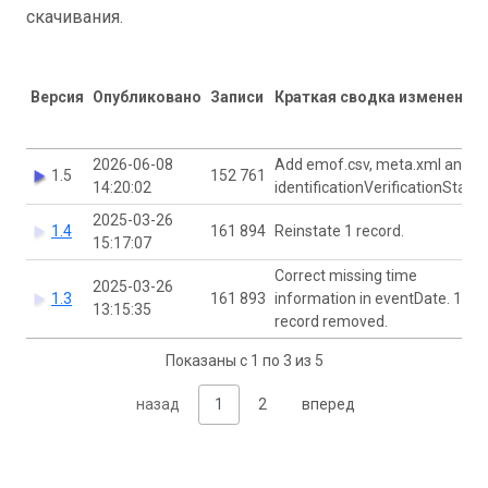
скачивания.
Версия
Опубликовано
Записи
Краткая сводка изменений
2026-06-08
Add emof.csv, meta.xml and
1.5
152 761
14:20:02
identificationVerificationStatu
2025-03-26
1.4
161 894
Reinstate 1 record.
15:17:07
Correct missing time
2025-03-26
1.3
161 893
information in eventDate. 1
13:15:35
record removed.
Показаны с 1 по 3 из 5
назад
1
2
вперед