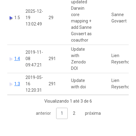
updated
Darwin
2025-12-
core
Sanne
1.5
19
29
mapping +
Govaert
13:02:49
add Sanne
Govaert as
coauthor
Update
2019-11-
with
Lien
1.4
08
291
Zenodo
Reyserhove
09:47:21
DOI
2019-05-
Update
Lien
1.3
16
291
with doi
Reyserhove
12:20:31
Visualizando 1 até 3 de 6
anterior
1
2
próxima