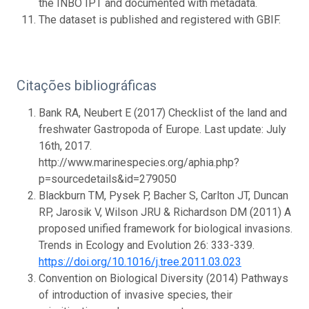
the INBO IPT and documented with metadata.
The dataset is published and registered with GBIF.
Citações bibliográficas
Bank RA, Neubert E (2017) Checklist of the land and
freshwater Gastropoda of Europe. Last update: July
16th, 2017.
http://www.marinespecies.org/aphia.php?
p=sourcedetails&id=279050
Blackburn TM, Pysek P, Bacher S, Carlton JT, Duncan
RP, Jarosik V, Wilson JRU & Richardson DM (2011) A
proposed unified framework for biological invasions.
Trends in Ecology and Evolution 26: 333-339.
https://doi.org/10.1016/j.tree.2011.03.023
Convention on Biological Diversity (2014) Pathways
of introduction of invasive species, their