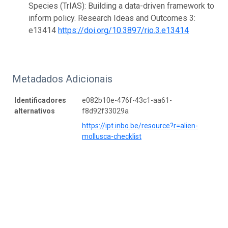
Species (TrIAS): Building a data-driven framework to
inform policy. Research Ideas and Outcomes 3:
e13414
https://doi.org/10.3897/rio.3.e13414
Metadados Adicionais
Identificadores
e082b10e-476f-43c1-aa61-
alternativos
f8d92f33029a
https://ipt.inbo.be/resource?r=alien-
mollusca-checklist