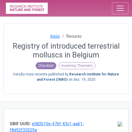
Início
Recurso
Registry of introduced terrestrial
molluscs in Belgium
Checklist
Inventory Thematic
Versão mais recente published by
Research Institute for Nature
and Forest (INBO)
on
dez. 19, 2025
GBIF UUID:
e082b10e-476f-43c1-aa61-
f8d92f33029a