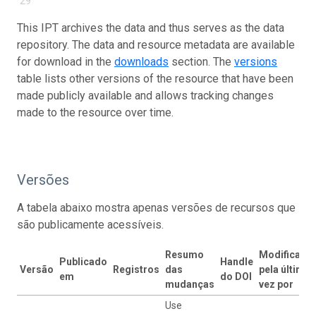
29
This IPT archives the data and thus serves as the data
repository. The data and resource metadata are available
for download in the
downloads
section. The
versions
table lists other versions of the resource that have been
made publicly available and allows tracking changes
made to the resource over time.
Versões
A tabela abaixo mostra apenas versões de recursos que
são publicamente acessíveis.
Resumo
Modificado
Publicado
Handle
Versão
Registros
das
pela última
em
do DOI
mudanças
vez por
Use