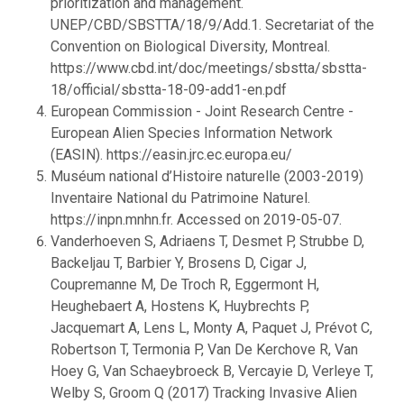
prioritization and management.
UNEP/CBD/SBSTTA/18/9/Add.1. Secretariat of the
Convention on Biological Diversity, Montreal.
https://www.cbd.int/doc/meetings/sbstta/sbstta-
18/official/sbstta-18-09-add1-en.pdf
European Commission - Joint Research Centre -
European Alien Species Information Network
(EASIN). https://easin.jrc.ec.europa.eu/
Muséum national d’Histoire naturelle (2003-2019)
Inventaire National du Patrimoine Naturel.
https://inpn.mnhn.fr. Accessed on 2019-05-07.
Vanderhoeven S, Adriaens T, Desmet P, Strubbe D,
Backeljau T, Barbier Y, Brosens D, Cigar J,
Coupremanne M, De Troch R, Eggermont H,
Heughebaert A, Hostens K, Huybrechts P,
Jacquemart A, Lens L, Monty A, Paquet J, Prévot C,
Robertson T, Termonia P, Van De Kerchove R, Van
Hoey G, Van Schaeybroeck B, Vercayie D, Verleye T,
Welby S, Groom Q (2017) Tracking Invasive Alien