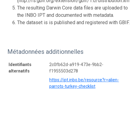
(http://rs.gbif.org/extension/gbif/1.0/distribution.xml).
The resulting Darwin Core data files are uploaded to
the INBO IPT and documented with metadata.
The dataset is is published and registered with GBIF.
Métadonnées additionnelles
Identifiants
2c0fb62d-a919-473e-9bb2-
alternatifs
f1955503d278
https://ipt.inbo.be/resource?r=alien-
parrots-turkey-checklist