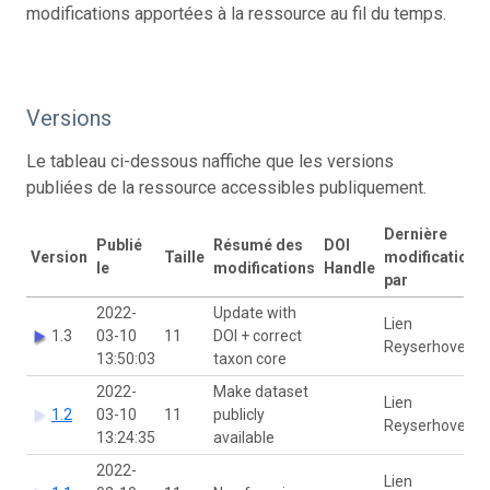
modifications apportées à la ressource au fil du temps.
Versions
Le tableau ci-dessous naffiche que les versions
publiées de la ressource accessibles publiquement.
Dernière
Publié
Résumé des
DOI
Version
Taille
modification
le
modifications
Handle
par
2022-
Update with
Lien
1.3
03-10
11
DOI + correct
Reyserhove
13:50:03
taxon core
2022-
Make dataset
Lien
1.2
03-10
11
publicly
Reyserhove
13:24:35
available
2022-
Lien