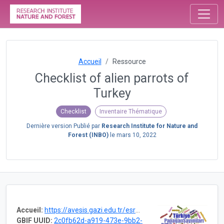
Accueil
Ressource
Checklist of alien parrots of
Turkey
Checklist
Inventaire Thématique
Dernière version Publié par
Research Institute for Nature and
Forest (INBO)
le
mars 10, 2022
Accueil:
https://avesis.gazi.edu.tr/esraper/projects
GBIF UUID:
2c0fb62d-a919-473e-9bb2-