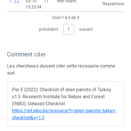
1.1
03-10
11
Non fourni
Reyserhove
13:23:54
Voici 1 à 3 de 3
précédent
1
suivant
Comment citer
Les chercheurs doivent citer cette ressource comme
suit:
Per E (2022): Checklist of alien parrots of Turkey.
v1.3. Research Institute for Nature and Forest
(INBO). Dataset/Checklist.
https://ipt.inbo.be/resource?r=alien-parrots-turkey-
checklist&v=1.3