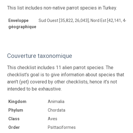
This list includes non-native parrot species in Turkey.
Enveloppe
Sud Ouest [35,822, 26,043], Nord Est [42,141, 44,7
géographique
Couverture taxonomique
This checklist includes 11 alien parrot species. The
checklist's goal is to give information about species that
aren't (yet) covered by other checklists, hence it's not
intended to be exhaustive.
Kingdom
Animalia
Phylum
Chordata
Class
Aves
Order
Psittaciformes