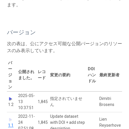
ます。
バージョン
次の表は、公にアクセス可能な公開バージョンのリソー
スのみ表示しています。
バ
ー
DOI
公開され
レコ
ジ
変更の要約
ハン
最終更新者
ました。
ード
ョ
ドル
ン
2025-05-
指定されていませ
Dimitri
13
1,845
1.2
ん
Brosens
10:37:51
2022-11-
Update dataset
Lien
24
1,845
with DOI + add step
1.1
Reyserhove
07:51:08
description