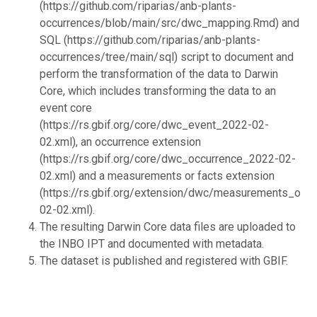
(https://github.com/riparias/anb-plants-
occurrences/blob/main/src/dwc_mapping.Rmd) and
SQL (https://github.com/riparias/anb-plants-
occurrences/tree/main/sql) script to document and
perform the transformation of the data to Darwin
Core, which includes transforming the data to an
event core
(https://rs.gbif.org/core/dwc_event_2022-02-
02.xml), an occurrence extension
(https://rs.gbif.org/core/dwc_occurrence_2022-02-
02.xml) and a measurements or facts extension
(https://rs.gbif.org/extension/dwc/measurements_or_
02-02.xml).
The resulting Darwin Core data files are uploaded to
the INBO IPT and documented with metadata.
The dataset is published and registered with GBIF.