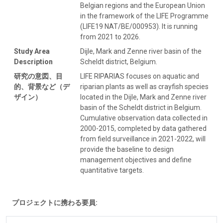
Belgian regions and the European Union
in the framework of the LIFE Programme
(LIFE19 NAT/BE/000953). It is running
from 2021 to 2026.
Study Area
Dijle, Mark and Zenne river basin of the
Description
Scheldt district, Belgium.
研究の意図、目
LIFE RIPARIAS focuses on aquatic and
的、背景など（デ
riparian plants as well as crayfish species
ザイン）
located in the Dijle, Mark and Zenne river
basin of the Scheldt district in Belgium.
Cumulative observation data collected in
2000-2015, completed by data gathered
from field surveillance in 2021-2022, will
provide the baseline to design
management objectives and define
quantitative targets.
プロジェクトに携わる要員: