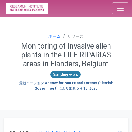
ホーム
リソース
Monitoring of invasive alien
plants in the LIFE RIPARIAS
areas in Flanders, Belgium
Sampling event
最新バージョン
Agency for Nature and Forests (Flemish
Government)
により出版
5月 13, 2025