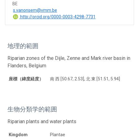
BE
s.vanonsem@vmm.be
http://orcid.org/0000-0003-4298-7731
地理的範囲
Riparian zones of the Dijle, Zenne and Mark river basin in
Flanders, Belgium
座標（緯度経度）
南 西 [50.67, 2.53], 北 東 [51.51, 5.94]
生物分類学的範囲
Riparian plants and water plants
Kingdom
Plantae