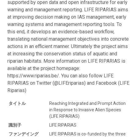
supported by open data and open infrastructure for early
warning and management reporting. LIFE RIPARIAS aims
at improving decision making on IAS management, early
warning systems and management reporting tools. To
this end, it develops an evidence-based workflow,
translating national management objectives into concrete
actions in an efficient manner. Ultimately the project aims
at increasing the conservation status of aquatic and
riparian habitats. More information on LIFE RIPARIAS is
available at the project homepage:
https://www.riparias.be/. You can also follow LIFE
RIPARIAS on Twitter (@LIFEriparias) and Facebook (LIFE
Riparias)
タイトル
Reaching Integrated and Prompt Action
in Response to Invasive Alien Species
(LIFE RIPARIAS)
識別子
LIFE RIPARIAS
ファンデイング
LIFE RIPARIAS is co-funded by the three