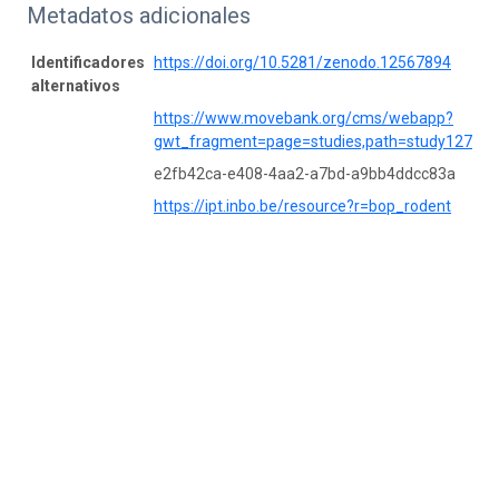
Metadatos adicionales
Identificadores
https://doi.org/10.5281/zenodo.12567894
alternativos
https://www.movebank.org/cms/webapp?
gwt_fragment=page=studies,path=study12780
e2fb42ca-e408-4aa2-a7bd-a9bb4ddcc83a
https://ipt.inbo.be/resource?r=bop_rodent