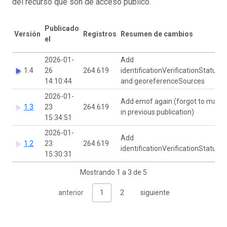
del recurso que son de acceso público.
Publicado
Versión
Registros
Resumen de cambios
el
2026-01-
Add
1.4
26
264.619
identificationVerificationStatus
14:10:44
and georeferenceSources
2026-01-
Add emof again (forgot to map
1.3
23
264.619
in previous publication)
15:34:51
2026-01-
Add
1.2
23
264.619
identificationVerificationStatus
15:30:31
Mostrando 1 a 3 de 5
anterior
1
2
siguiente