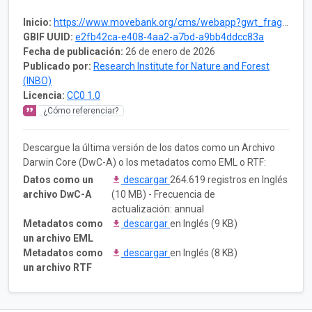
Inicio:
https://www.movebank.org/cms/webapp?gwt_fragment=page=studies,path=study1278021460
GBIF UUID:
e2fb42ca-e408-4aa2-a7bd-a9bb4ddcc83a
Fecha de publicación:
26 de enero de 2026
Publicado por:
Research Institute for Nature and Forest
(INBO)
Licencia:
CC0 1.0
¿Cómo referenciar?
Descargue la última versión de los datos como un Archivo
Darwin Core (DwC-A) o los metadatos como EML o RTF:
Datos como un
descargar
264.619 registros en Inglés
archivo DwC-A
(10 MB) - Frecuencia de
actualización: annual
Metadatos como
descargar
en Inglés (9 KB)
un archivo EML
Metadatos como
descargar
en Inglés (8 KB)
un archivo RTF