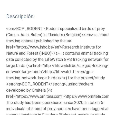
Descripción
<em>BOP_RODENT - Rodent specialized birds of prey
(Circus, Asio, Buteo) in Flanders (Belgium)</em> is a bird
tracking dataset published by the <a
href="https://www.inbo.be/en">Research Institute for
Nature and Forest (INBO)</a>. It contains animal tracking
data collected by the LifeWatch GPS tracking network for
large birds (<a href="http://lifewatch.be/en/gps-tracking-
network-large-birds">http://lifewatch.be/en/gps-
tracking-network-large-birds</a>) for the project/study
<strong>BOP_RODENT</strong>, using trackers
developed by Ornitela (<a
href="https://www.ornitela.com">https://www.ornitela.com</a
The study has been operational since 2020. In total 35
individuals of 5 bird of prey species have been tagged at
several locations in Flanders (Belgium), mainly to study