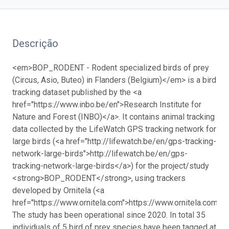
Descrição
<em>BOP_RODENT - Rodent specialized birds of prey
(Circus, Asio, Buteo) in Flanders (Belgium)</em> is a bird
tracking dataset published by the <a
href="https://www.inbo.be/en">Research Institute for
Nature and Forest (INBO)</a>. It contains animal tracking
data collected by the LifeWatch GPS tracking network for
large birds (<a href="http://lifewatch.be/en/gps-tracking-
network-large-birds">http://lifewatch.be/en/gps-
tracking-network-large-birds</a>) for the project/study
<strong>BOP_RODENT</strong>, using trackers
developed by Ornitela (<a
href="https://www.ornitela.com">https://www.ornitela.com</a
The study has been operational since 2020. In total 35
individuals of 5 bird of prey species have been tagged at