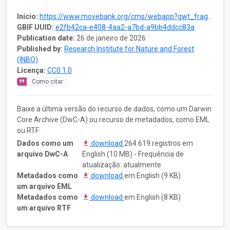
Início:
https://www.movebank.org/cms/webapp?gwt_fragment=page=studies,path=study1278021460
GBIF UUID:
e2fb42ca-e408-4aa2-a7bd-a9bb4ddcc83a
Publication date:
26 de janeiro de 2026
Published by:
Research Institute for Nature and Forest
(INBO)
Licença:
CC0 1.0
Como citar
Baixe a última versão do recurso de dados, como um Darwin
Core Archive (DwC-A) ou recurso de metadados, como EML
ou RTF:
Dados como um
download
264.619 registros em
arquivo DwC-A
English (10 MB) - Frequência de
atualização: atualmente
Metadados como
download
em English (9 KB)
um arquivo EML
Metadados como
download
em English (8 KB)
um arquivo RTF