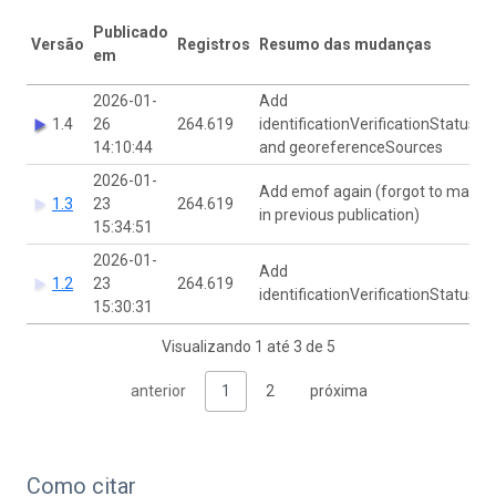
Publicado
Versão
Registros
Resumo das mudanças
em
2026-01-
Add
1.4
26
264.619
identificationVerificationStatus
14:10:44
and georeferenceSources
2026-01-
Add emof again (forgot to map
1.3
23
264.619
in previous publication)
15:34:51
2026-01-
Add
1.2
23
264.619
identificationVerificationStatus
15:30:31
Visualizando 1 até 3 de 5
anterior
1
2
próxima
Como citar