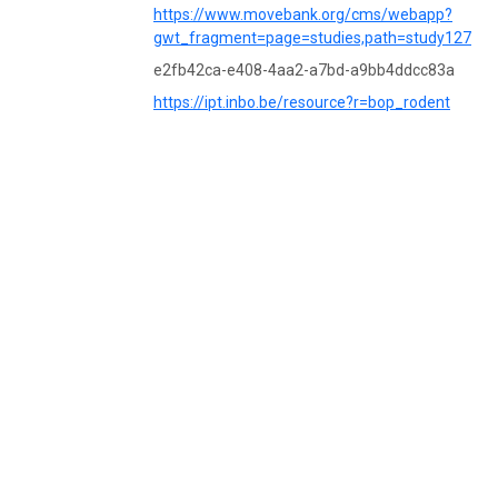
https://www.movebank.org/cms/webapp?
gwt_fragment=page=studies,path=study12780
e2fb42ca-e408-4aa2-a7bd-a9bb4ddcc83a
https://ipt.inbo.be/resource?r=bop_rodent