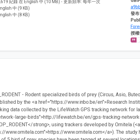
GBIF
,619 紀錄 在 English 中 (10 MB) - 更新頻率: 每年一次
a9b
nglish 中 (9 KB)
發布
nglish 中 (8 KB)
Publ
Fore
授權
DENT - Rodent specialized birds of prey (Circus, Asio, Buteo) 
blished by the <a href="https://www.inbo.be/en">Research Institu
cking data collected by the LifeWatch GPS tracking network for la
etwork-large-birds">http://lifewatch.be/en/gps-tracking-network-
OP_RODENT</strong>, using trackers developed by Ornitela (<
s://www.ornitela.com">https://www.ornitela.com</a>). The study h
s of 5 bird of prey species have been tagged at several locations 