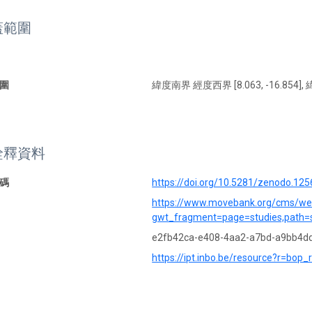
蓋範圍
圍
緯度南界 經度西界 [8.063, -16.854], 
詮釋資料
碼
https://doi.org/10.5281/zenodo.12
https://www.movebank.org/cms/w
gwt_fragment=page=studies,path
e2fb42ca-e408-4aa2-a7bd-a9bb4d
https://ipt.inbo.be/resource?r=bop_