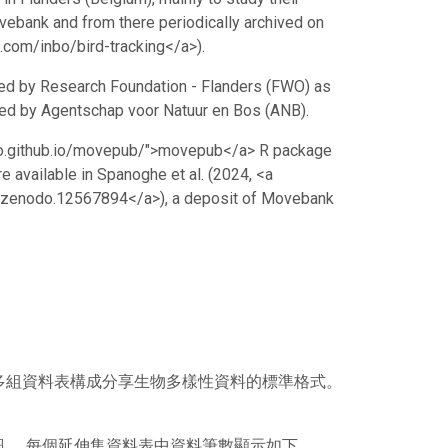
vebank and from there periodically archived on
b.com/inbo/bird-tracking</a>).
ded by Research Foundation - Flanders (FWO) as
ided by Agentschap voor Natuur en Bos (ANB).
inbo.github.io/movepub/">movepub</a> R package
e available in Spanoghe et al. (2024, <a
1/zenodo.12567894</a>), a deposit of Movebank
或多組資料表構成分享生物多樣性資料的標準格式。
訊。 每個延伸集資料表中資料筆數顯示如下。