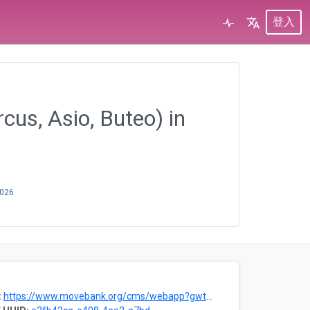
登入
cus, Asio, Buteo) in
2026
:
https://www.movebank.org/cms/webapp?gwt_fragment=page=studies,path=study1278021460