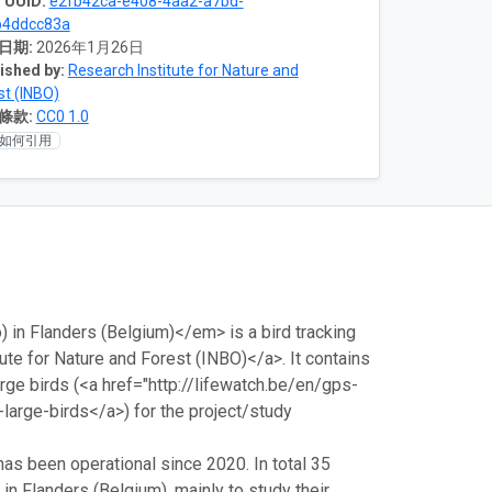
 UUID:
e2fb42ca-e408-4aa2-a7bd-
b4ddcc83a
日期:
2026年1月26日
ished by:
Research Institute for Nature and
st (INBO)
條款:
CC0 1.0
如何引用
in Flanders (Belgium)</em> is a bird tracking
te for Nature and Forest (INBO)</a>. It contains
rge birds (<a href="http://lifewatch.be/en/gps-
large-birds</a>) for the project/study
a
as been operational since 2020. In total 35
in Flanders (Belgium), mainly to study their