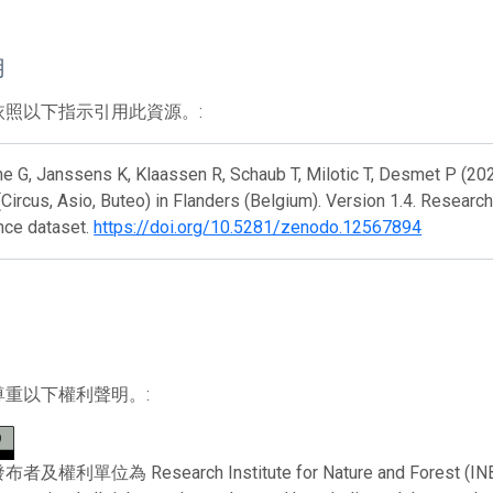
用
依照以下指示引用此資源。:
e G, Janssens K, Klaassen R, Schaub T, Milotic T, Desmet P (2
(Circus, Asio, Buteo) in Flanders (Belgium). Version 1.4. Research
nce dataset.
https://doi.org/10.5281/zenodo.12567894
尊重以下權利聲明。:
利單位為 Research Institute for Nature and Forest (INBO)。 