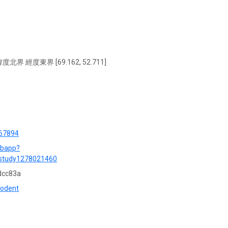
緯度北界 經度東界 [69.162, 52.711]
567894
ebapp?
=study1278021460
dcc83a
rodent