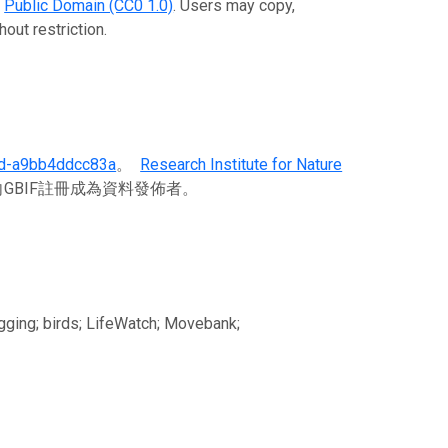
e
Public Domain (CC0 1.0)
. Users may copy,
out restriction.
d-a9bb4ddcc83a
。
Research Institute for Nature
GBIF註冊成為資料發佈者。
ogging; birds; LifeWatch; Movebank;