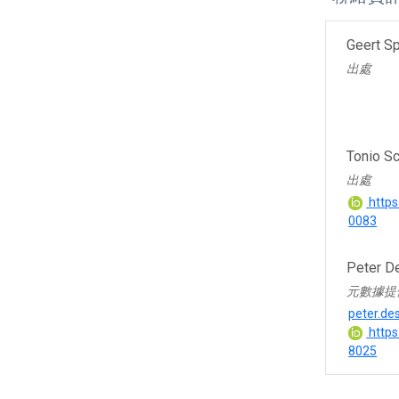
Geert S
出處
Tonio S
出處
https
0083
Peter D
元數據提
peter.d
https
8025