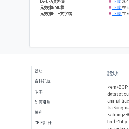
DwC-A資料集
下載
264
元數據EML檔
下載
在 E
元數據RTF文字檔
下載
在 E
說明
說明
資料紀錄
<em>BOP_RO
版本
dataset pu
animal tra
如何引用
tracking-n
權利
<strong>B
href="http
GBIF 註冊
individual