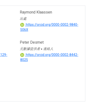
Raymond Klaassen
出處
https://orcid.org/0000-0002-9840-
506X
Peter Desmet
元數據提供者
連絡人
●
3129-
https://orcid.org/0000-0002-8442-
8025