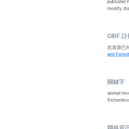
publisher 
modify, di
GBIF 
此資源已向G
and Forest
關鍵字
animal mov
frictionle
聯絡資