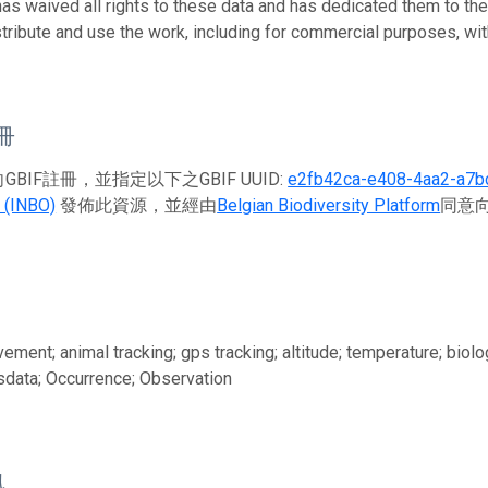
has waived all rights to these data and has dedicated them to th
stribute and use the work, including for commercial purposes, with
註冊
BIF註冊，並指定以下之GBIF UUID:
e2fb42ca-e408-4aa2-a7b
 (INBO)
發佈此資源，並經由
Belgian Biodiversity Platform
同意向
ement; animal tracking; gps tracking; altitude; temperature; biol
ssdata; Occurrence; Observation
訊