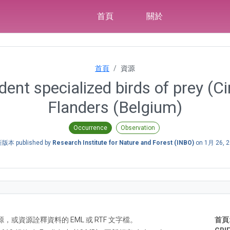
首頁
關於
首頁
資源
 specialized birds of prey (Cir
Flanders (Belgium)
Occurrence
Observation
版本 published by
Research Institute for Nature and Forest (INBO)
on
1月 26, 
A) 資源，或資源詮釋資料的 EML 或 RTF 文字檔。
首頁