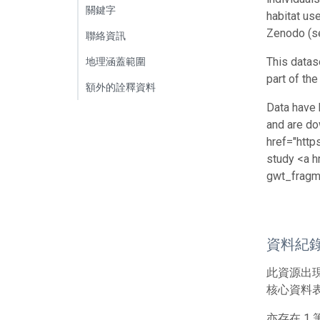
關鍵字
habitat us
Zenodo (se
聯絡資訊
This datas
地理涵蓋範圍
part of th
額外的詮釋資料
Data have 
and are do
href="htt
study <a 
gwt_fragm
資料紀
此資源出
核心資料表包
亦存在 