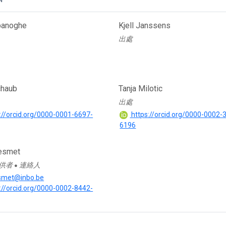
panoghe
Kjell Janssens
出處
chaub
Tanja Milotic
出處
://orcid.org/0000-0001-6697-
https://orcid.org/0000-0002-
6196
esmet
供者
連絡人
●
esmet@inbo.be
://orcid.org/0000-0002-8442-