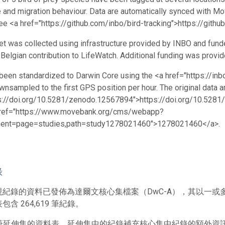
e and migration behaviour. Data are automatically synced with Mo
e <a href="https://github.com/inbo/bird-tracking">https://githu
et was collected using infrastructure provided by INBO and fun
e Belgian contribution to LifeWatch. Additional funding was prov
been standardized to Darwin Core using the <a href="https://
wnsampled to the first GPS position per hour. The original data ar
ps://doi.org/10.5281/zenodo.12567894">https://doi.org/10.528
href="https://www.movebank.org/cms/webapp?
ent=page=studies,path=study1278021460">1278021460</a>.
錄
現紀錄的資料已發佈為達爾文核心集檔案（DwC-A），其以一
含 264,619 筆紀錄。
1 筆延伸集的資料表。延伸集中的紀錄補充核心集中紀錄的額外資