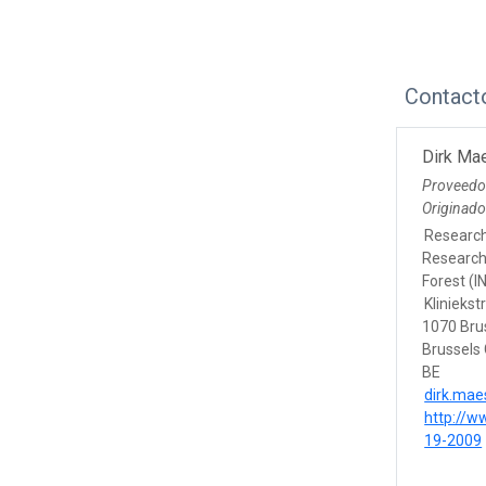
Contact
Dirk Ma
Proveedo
Originad
Researc
Research 
Forest (I
Kliniekst
1070 Bru
Brussels 
BE
dirk.ma
http://w
19-2009