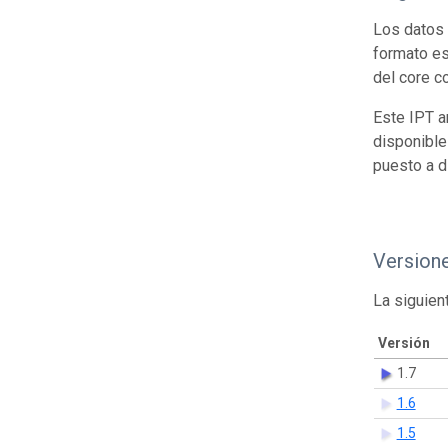
Los datos 
formato es
del core c
Este IPT a
disponible
puesto a d
Version
La siguien
Versión
1.7
1.6
1.5