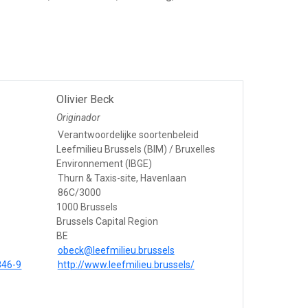
Olivier Beck
Originador
Verantwoordelijke soortenbeleid
Leefmilieu Brussels (BIM) / Bruxelles
Environnement (IBGE)
Thurn & Taxis-site, Havenlaan
86C/3000
1000 Brussels
Brussels Capital Region
BE
obeck@leefmilieu.brussels
846-9
http://www.leefmilieu.brussels/