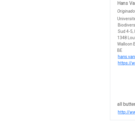
Hans Va
Originado
Universit
Biodivers
Sud 4-5, 
1348 Lou
Walloon 
BE
hans.va
https://
all butte
http://