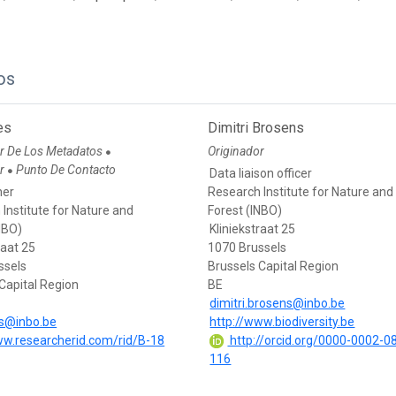
os
es
Dimitri Brosens
r De Los Metadatos
Originador
●
or
Punto De Contacto
●
Data liaison officer
her
Research Institute for Nature and
Institute for Nature and
Forest (INBO)
NBO)
Kliniekstraat 25
raat 25
1070 Brussels
ssels
Brussels Capital Region
Capital Region
BE
dimitri.brosens@inbo.be
es@inbo.be
http://www.biodiversity.be
ww.researcherid.com/rid/B-18
http://orcid.org/0000-0002-0
116