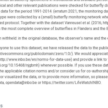
cal and other relevant publications were checked for butterfly di
 data for the period 1991-2014. (erratum 2021, the monitoring d
 type were collected by a (small) butterfly monitoring network wh
ed protocol. Together with the dataset Vanreusel et al. (2016, h
 the most complete overview of butterflies in Flanders and the B
n withheld: in the original database, the observer’s name and th
nyone to use this dataset, we have released the data to the pu
eativecommons.org/publicdomain/zero/1.0/). We would appreciate
http://www.inbo.be/en/norms-for-data-use) and provide a link to 
oi.org/10.15468/njgbmh) whenever possible. If you use these data 
the applicable citation norms and/or consider us for co-authors
or visualized the data, or to provide more information, so please
ta, opendata@inbo.be or https://twitter.com/LifeWatchINBO.
os