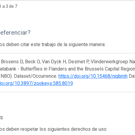
 a 3 de 7
eferenciar?
os deben citar este trabajo de la siguiente manera:
Brosens D, Beck O, Van Dyck H, Desmet P, Vlinderwerkgroep Natuu
atabank - Butterflies in Flanders and the Brussels Capital Region
(INBO). Dataset/Occurrence.
https://doi.org/10.15468/njgbmh
Dat
/doi.org/10.3897/zookeys.585.8019
s
os deben respetar los siguientes derechos de uso: