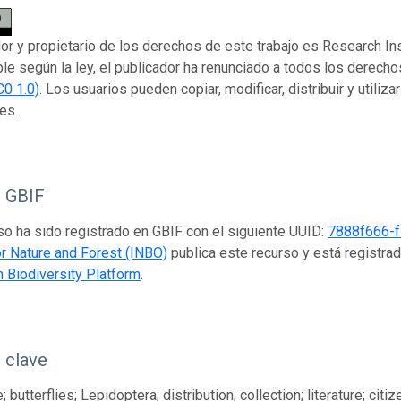
dor y propietario de los derechos de este trabajo es Research Ins
ble según la ley, el publicador ha renunciado a todos los derech
C0 1.0)
. Los usuarios pueden copiar, modificar, distribuir y utiliza
es.
o GBIF
so ha sido registrado en GBIF con el siguiente UUID:
7888f666-
for Nature and Forest (INBO)
publica este recurso y está registra
n Biodiversity Platform
.
 clave
 butterflies; Lepidoptera; distribution; collection; literature; ci