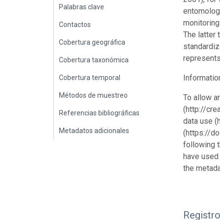
Palabras clave
entomologi
monitoring
Contactos
The latter
Cobertura geográfica
standardiz
represents
Cobertura taxonómica
Informatio
Cobertura temporal
Métodos de muestreo
To allow a
(http://cr
Referencias bibliográficas
data use (
Metadatos adicionales
(https://d
following 
have used 
the metada
Registr