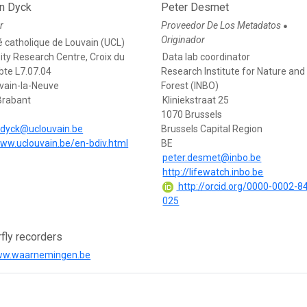
n Dyck
Peter Desmet
r
Proveedor De Los Metadatos
●
Originador
é catholique de Louvain (UCL)
ity Research Centre, Croix du
Data lab coordinator
bte L7.07.04
Research Institute for Nature and
vain-la-Neuve
Forest (INBO)
Brabant
Kliniekstraat 25
1070 Brussels
ndyck@uclouvain.be
Brussels Capital Region
www.uclouvain.be/en-bdiv.html
BE
peter.desmet@inbo.be
http://lifewatch.inbo.be
http://orcid.org/0000-0002-8
025
rfly recorders
www.waarnemingen.be