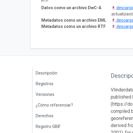
RTF:
Datos como un archivo DwC-A
descarg
actualizaci
Metadatos como un archivo EML
descarg
Metadatos como un archivo RTF
descarg
Descripción
Descrip
Registros
Vlinderdat
Versiones
published 
(https://d
¿Cómo referenciar?
compiled b
Derechos
georeferen
derived fr
Registro GBIF
2001), for 