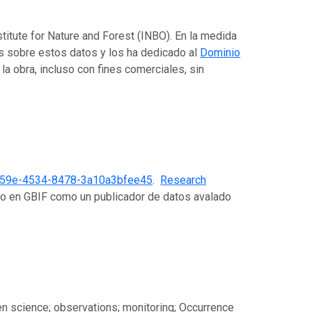
titute for Nature and Forest (INBO). En la medida
os sobre estos datos y los ha dedicado al
Dominio
r la obra, incluso con fines comerciales, sin
f59e-4534-8478-3a10a3bfee45
.
Research
do en GBIF como un publicador de datos avalado
tizen science; observations; monitoring; Occurrence