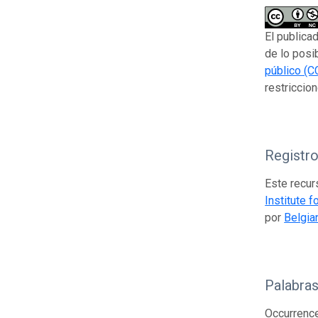
El publica
de lo posi
público (C
restriccion
Registr
Este recur
Institute 
por
Belgia
Palabras
Occurrence;