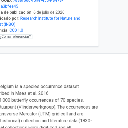
 UUID:
7888f666-f59e-4534-8478-
0a3bfee45
a de publicación:
6 de julio de 2026
icado por:
Research Institute for Nature and
st (INBO)
ncia:
CC0 1.0
¿Cómo referenciar?
 Belgium is a species occurrence dataset
ribed in Maes et al. 2016
.000 butterfly occurrences of 70 species,
atuurpunt (Vlinderwerkgroep). The occurrences are
ransverse Mercator (UTM) grid cell and are
storical) collection and literature data (1830-
nal collections were digitized and all