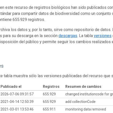
en este recurso de registros biológicos han sido publicados co
tándar para compartir datos de biodiversidad como un conjunto 
ontiene 655.929 registros.
rchiva los datos y, por lo tanto, sirve como repositorio de datos
s para su descarga en la sección
descargas
. La tabla
versiones
isposición del público y permite seguir los cambios realizados en
es
te tabla muestra sólo las versiones publicadas del recurso que 
Publicado el
Registros
Resumen de cambios
2026-07-06 09:31:57
655.929
changed institutioncode for gr
2021-04-14 12:50:39
655.929
add collectionCode
2021-03-01 13:53:46
655.911
monitoring data removed