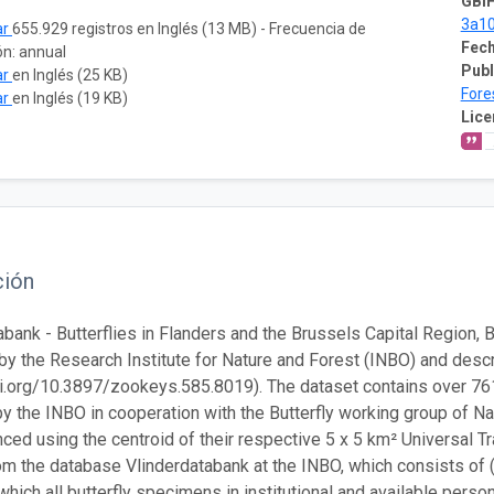
GBIF
3a1
ar
655.929 registros en Inglés (13 MB) - Frecuencia de
Fech
ón: annual
Publ
ar
en Inglés (25 KB)
Fore
ar
en Inglés (19 KB)
Lice
ción
abank - Butterflies in Flanders and the Brussels Capital Region,
by the Research Institute for Nature and Forest (INBO) and desc
oi.org/10.3897/zookeys.585.8019). The dataset contains over 761
y the INBO in cooperation with the Butterfly working group of N
ced using the centroid of their respective 5 x 5 km² Universal T
om the database Vlinderdatabank at the INBO, which consists of (hi
which all butterfly specimens in institutional and available perso