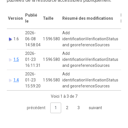
publiées de la ressource accessibles publiquement.
Publié
DOI
Version
Taille
Résumé des modifications
le
Han
2026-
Add
1.6
06-08
1 596 580
identificationVerificationStatus
14:58:04
and georeferenceSources
2026-
Add
1.5
01-23
1 596 580
identificationVerificationStatus
16:11:31
and georeferenceSources
2026-
Add
1.4
01-23
1 596 580
identificationVerificationStatus
15:59:20
and georeferenceSources
Voici 1 à 3 de 7
précédent
1
2
3
suivant