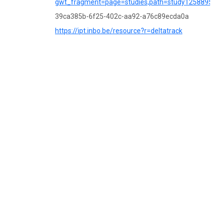
gwt_fragment=page=studies,path=study125889587
39ca385b-6f25-402c-aa92-a76c89ecda0a
https://ipt.inbo.be/resource?r=deltatrack