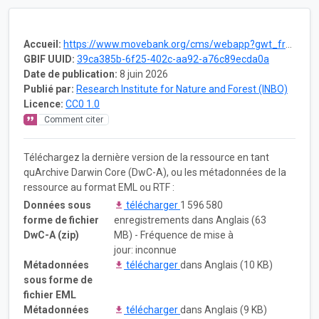
Accueil:
https://www.movebank.org/cms/webapp?gwt_fragment=page=studies,path=study1258895879
GBIF UUID:
39ca385b-6f25-402c-aa92-a76c89ecda0a
Date de publication:
8 juin 2026
Publié par:
Research Institute for Nature and Forest (INBO)
Licence:
CC0 1.0
Comment citer
Téléchargez la dernière version de la ressource en tant
quArchive Darwin Core (DwC-A), ou les métadonnées de la
ressource au format EML ou RTF :
Données sous
télécharger
1 596 580
forme de fichier
enregistrements dans Anglais (63
DwC-A (zip)
MB) - Fréquence de mise à
jour: inconnue
Métadonnées
télécharger
dans Anglais (10 KB)
sous forme de
fichier EML
Métadonnées
télécharger
dans Anglais (9 KB)