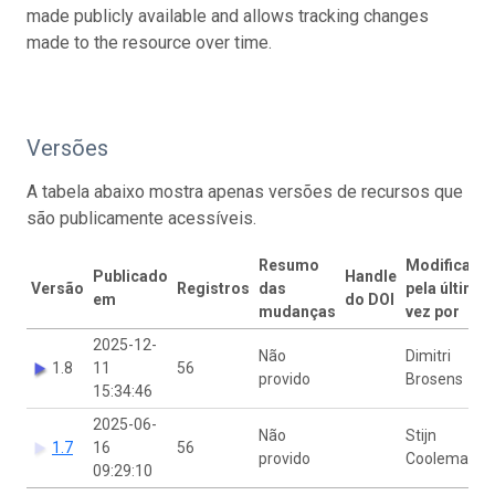
made publicly available and allows tracking changes
made to the resource over time.
Versões
A tabela abaixo mostra apenas versões de recursos que
são publicamente acessíveis.
Resumo
Modificado
Publicado
Handle
Versão
Registros
das
pela última
em
do DOI
mudanças
vez por
2025-12-
Não
Dimitri
1.8
11
56
provido
Brosens
15:34:46
2025-06-
Não
Stijn
1.7
16
56
provido
Cooleman
09:29:10