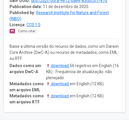
GBIF UUID:
dcd72d2c-0dfa-4e72-bae4-83cbc3fff47d
Publication date:
11 de dezembro de 2025
Published by:
Research Institute for Nature and Forest
(INBO)
Licença:
CC0 1.0
Como citar
Baixe a última versão do recurso de dados, como um Darwin
Core Archive (DwC-A) ou recurso de metadados, como EML
ou RTF:
Dados como um
download
56 registros em English (16
arquivo DwC-A
KB) - Frequência de atualização: não
plenejado
Metadados como
download
em English (12 KB)
um arquivo EML
Metadados como
download
em English (12 KB)
um arquivo RTF