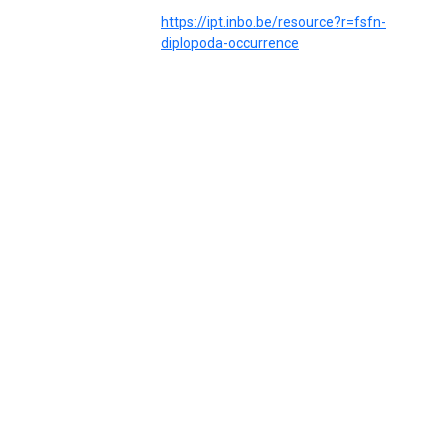
https://ipt.inbo.be/resource?r=fsfn-
diplopoda-occurrence