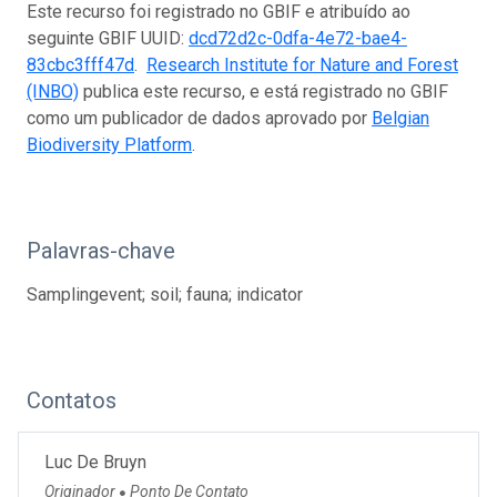
Este recurso foi registrado no GBIF e atribuído ao
seguinte GBIF UUID:
dcd72d2c-0dfa-4e72-bae4-
83cbc3fff47d
.
Research Institute for Nature and Forest
(INBO)
publica este recurso, e está registrado no GBIF
como um publicador de dados aprovado por
Belgian
Biodiversity Platform
.
Palavras-chave
Samplingevent; soil; fauna; indicator
Contatos
Luc De Bruyn
Originador
Ponto De Contato
●