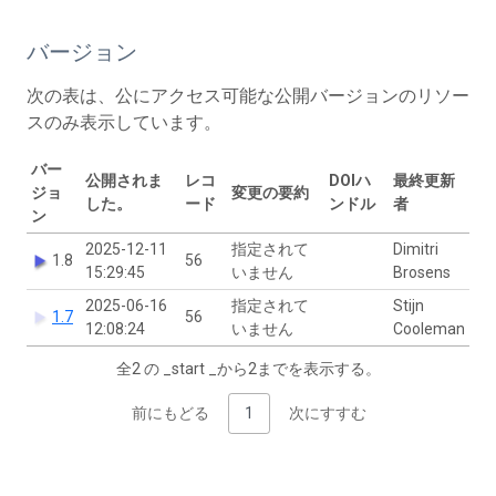
バージョン
次の表は、公にアクセス可能な公開バージョンのリソー
スのみ表示しています。
バー
公開されま
レコ
DOIハ
最終更新
ジョ
変更の要約
した。
ード
ンドル
者
ン
2025-12-11
指定されて
Dimitri
1.8
56
15:29:45
いません
Brosens
2025-06-16
指定されて
Stijn
1.7
56
12:08:24
いません
Cooleman
全2 の _start _から2までを表示する。
前にもどる
1
次にすすむ