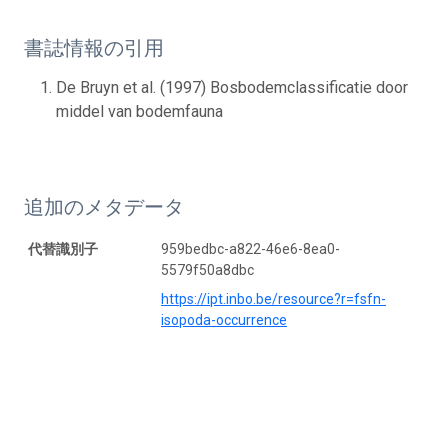
書誌情報の引用
De Bruyn et al. (1997) Bosbodemclassificatie door
middel van bodemfauna
追加のメタデータ
代替識別子
959bedbc-a822-46e6-8ea0-
5579f50a8dbc
https://ipt.inbo.be/resource?r=fsfn-
isopoda-occurrence