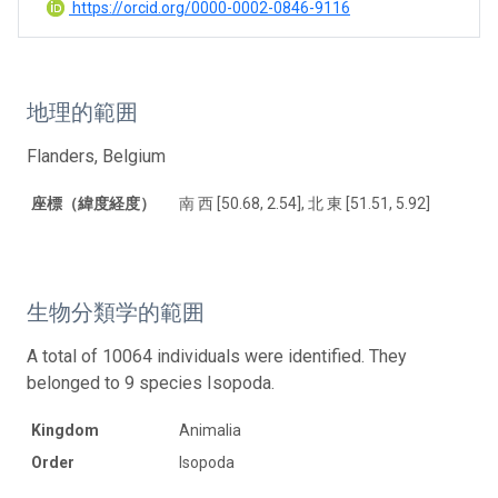
https://orcid.org/0000-0002-0846-9116
地理的範囲
Flanders, Belgium
座標（緯度経度）
南 西 [50.68, 2.54], 北 東 [51.51, 5.92]
生物分類学的範囲
A total of 10064 individuals were identified. They
belonged to 9 species Isopoda.
Kingdom
Animalia
Order
Isopoda