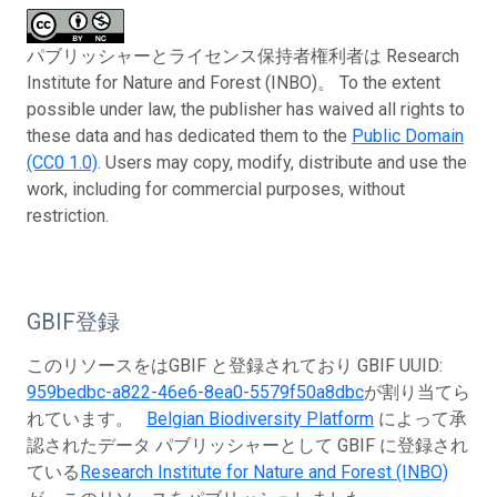
パブリッシャーとライセンス保持者権利者は Research
Institute for Nature and Forest (INBO)。 To the extent
possible under law, the publisher has waived all rights to
these data and has dedicated them to the
Public Domain
(CC0 1.0)
. Users may copy, modify, distribute and use the
work, including for commercial purposes, without
restriction.
GBIF登録
このリソースをはGBIF と登録されており GBIF UUID:
959bedbc-a822-46e6-8ea0-5579f50a8dbc
が割り当てら
れています。
Belgian Biodiversity Platform
によって承
認されたデータ パブリッシャーとして GBIF に登録され
ている
Research Institute for Nature and Forest (INBO)