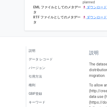
planned
EML ファイルとしてのメタデー
ダウンロー
タ
RTF ファイルとしてのメタデー
ダウンロー
タ
説明
説明
データ レコード
The dataset
バージョン
distributio
migration.
引用方法
To allow a
権利
(http://cr
GBIF登録
data use (
(https://d
キーワード