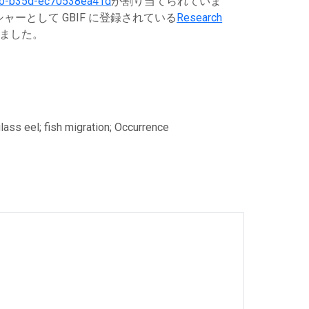
1b-b35d-ec70538ea41d
が割り当てられていま
ーとして GBIF に登録されている
Research
ました。
lass eel; fish migration; Occurrence