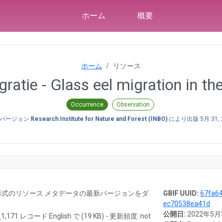
ホーム
概要
ホーム
リソース
ratie - Glass eel migration in the
Occurrence
Observation
バージョン
Research Institute for Nature and Forest (INBO)
により出版
5月 31,
RTF 形式のリソース メタデータの最新バージョンをダ
GBIF UUID:
67fa6
ec70538ea41d
公開日:
2022年5月
ド
1,171 レコード English で (19 KB) - 更新頻度: not