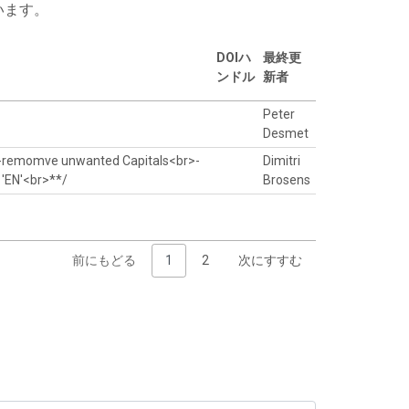
います。
DOIハ
最終更
ンドル
新者
Peter
Desmet
>-remomve unwanted Capitals<br>-
Dimitri
 'EN'<br>**/
Brosens
前にもどる
1
2
次にすすむ