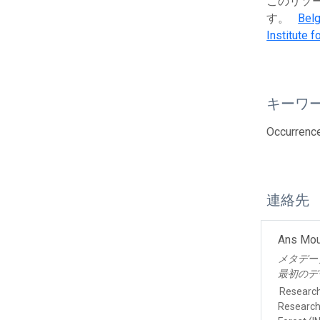
このリソース
す。
Belg
Institute 
キーワ
Occurrence
連絡先
Ans Mou
メタデー
最初のデ
Researc
Research 