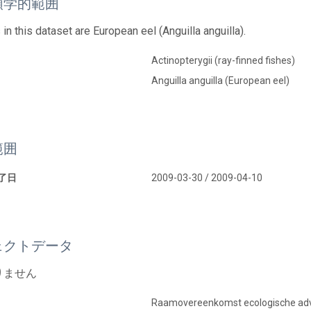
類学的範囲
 in this dataset are European eel (Anguilla anguilla).
Actinopterygii (ray-finned fishes)
Anguilla anguilla (European eel)
範囲
終了日
2009-03-30 / 2009-04-10
ェクトデータ
りません
Raamovereenkomst ecologische adv