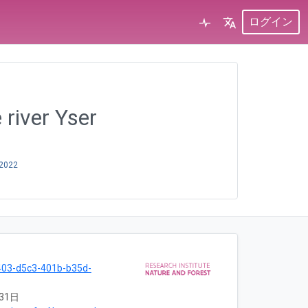
ログイン
 river Yser
 2022
403-d5c3-401b-b35d-
31日