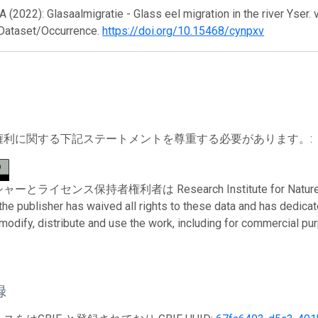
 (2022): Glasaalmigratie - Glass eel migration in the river Yser. 
 Dataset/Occurrence.
https://doi.org/10.15468/cynpxv
権利に関する下記ステートメントを尊重する必要があります。:
ライセンス保持者権利者は Research Institute for Nature and Fo
 the publisher has waived all rights to these data and has dedica
modify, distribute and use the work, including for commercial pur
録