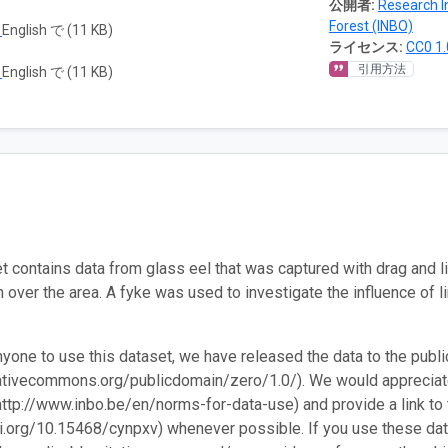
公開者:
Research In
Forest (INBO)
ド
English で (11 KB)
ライセンス:
CC0 1.
引用方法
ド
English で (11 KB)
 contains data from glass eel that was captured with drag and lift
n over the area. A fyke was used to investigate the influence of l
nyone to use this dataset, we have released the data to the pu
eativecommons.org/publicdomain/zero/1.0/). We would appreciate
http://www.inbo.be/en/norms-for-data-use) and provide a link to 
oi.org/10.15468/cynpxv) whenever possible. If you use these data 