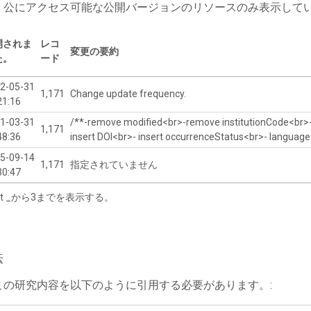
、公にアクセス可能な公開バージョンのリソースのみ表示して
開されま
レコ
変更の要約
た。
ード
2-05-31
1,171
Change update frequency.
21:16
1-03-31
/**-remove modified<br>-remove institutionCode<br
1,171
48:36
insert DOI<br>- insert occurrenceStatus<br>- language
5-09-14
1,171
指定されていません
30:47
tart _から3までを表示する。
法
この研究内容を以下のように引用する必要があります。: