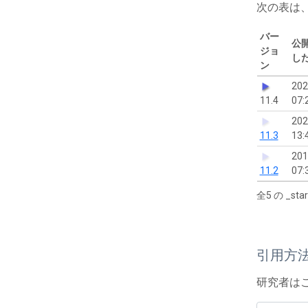
次の表は
バー
公
ジョ
し
ン
202
11.4
07:
202
11.3
13:
201
11.2
07:
全5 の _s
引用方
研究者は