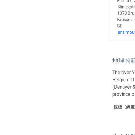
Forest (I
Kliniekst
1070 Bru
Brussels 
BE
ans.mou
地理的
The river 
Belgium.Th
(Denayer & 
province o
座標（緯度