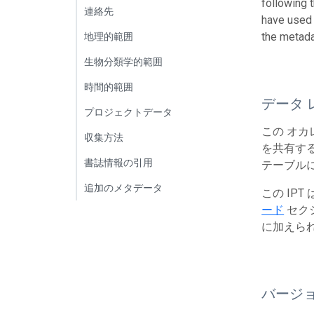
following 
連絡先
have used 
the metada
地理的範囲
生物分類学的範囲
時間的範囲
データ 
プロジェクトデータ
この オカ
収集方法
を共有する
書誌情報の引用
テーブルに
追加のメタデータ
この IP
ード
セク
に加えら
バージ