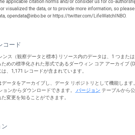
the applicable citation norms and/or consider us for co-authors
or visualized the data, or to provide more information, so please
ta, opendata@inbo.be or https://twitter.com/LifeWatchINBO.
レコード
レンス（観察データと標本) リソース内のデータは、1 つまた
ための標準化された形式であるダーウィン コア アーカイブ (Dw
は、1,171 レコードが含まれています。
T はデータをアーカイブし、データ リポジトリとして機能しま
ションからダウンロードできます。
バージョン
テーブルから公
れた変更を知ることができます。
ョン