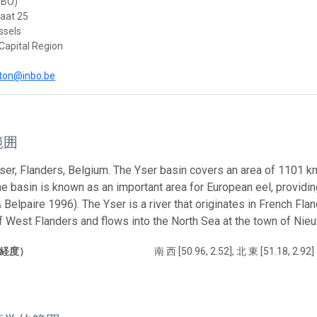
NBO)
raat 25
ssels
Capital Region
ton@inbo.be
範囲
Yser, Flanders, Belgium. The Yser basin covers an area of 1101 km
e basin is known as an important area for European eel, providi
Belpaire 1996). The Yser is a river that originates in French Flan
f West Flanders and flows into the North Sea at the town of Nieu
経度）
南 西 [50.96, 2.52], 北 東 [51.18, 2.92]