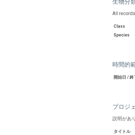
生物分
All records
Class
Species
時間的
開始日 / 
プロジ
説明があ
タイトル