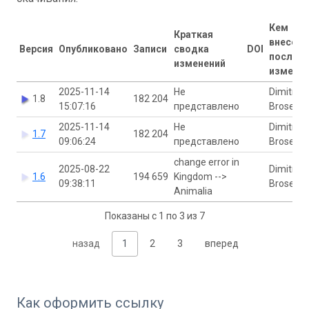
Кем
Краткая
внесен
Версия
Опубликовано
Записи
сводка
DOI
послед
изменений
измене
2025-11-14
Не
Dimitri
1.8
182 204
15:07:16
представлено
Brosens
2025-11-14
Не
Dimitri
1.7
182 204
09:06:24
представлено
Brosens
change error in
2025-08-22
Dimitri
1.6
194 659
Kingdom -->
09:38:11
Brosens
Animalia
Показаны с 1 по 3 из 7
назад
1
2
3
вперед
Как оформить ссылку