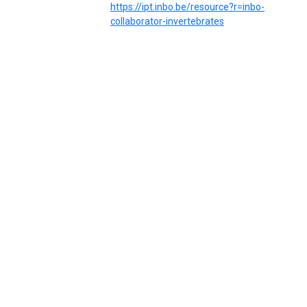
https://ipt.inbo.be/resource?r=inbo-
collaborator-invertebrates