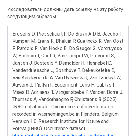
Исследователи должны дать ссылку на эту работу
следующим образом:
Brosens D, Piesschaert F, De Bruyn A D B, Jacobs I,
Kumpen M, Erens R, Dhaluin P, Guelinckx R, Van Oost
F, Paredis R, Van Hecke B, De Saeger S, Vercruysse
W, Boumon T, Cool R, Van Gompel W, Provoost S,
Jansen J, Bosteels Y, Demolder H, Hennebel D,
Vandendriessche J, Spanhove T, Dekeukeleire D,
Van Kerckvoorde A, Van Uytvanck J, Van Landuyt W,
Auwerx J, T'jollyn F, Eggermont-Lens H, Gabrys F,
Maes D, Adriaens T, Vangansbeke P, Vanden Borre J,
Thomaes A, Vanderhaeghe F, Christaens B (2025).
INBO collaborator Occurrences of invertebrates
recorded in waarnemingen.be in Flanders, Belgium.
Version 1.8. Research Institute for Nature and
Forest (INBO). Occurrence dataset.
https://ipt.inbo.be/resource?r=inbo-collaborator-