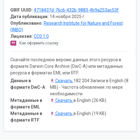
GBIF UUID:
4718437d-76c6-432b-9883-4b9a253ac53f
Дата публикации:
14 ноября 2025 г.
Опубликовано:
Research Institute for Nature and Forest
(INBO)
Лицензия:
CC0 1.0
Как оформить ссылку
Скачайте последнюю версию данных этого ресурса в
формате Darwin Core Archive (DwC-A) или метаданных
ресурса в форматах EML или RTF:
Данные в
Скачать
182 204 Записи в English (8
формате DwC-A
MB) - Частота обновления: по мере
необходимости
Метаданные в
Скачать
в English (26 KB)
формате EML
Метаданные в
Скачать
в English (19 KB)
формате RTF