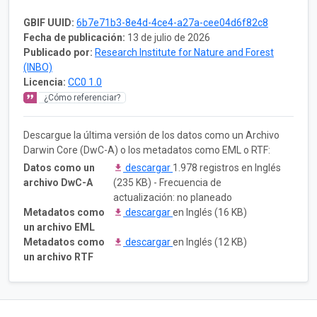
GBIF UUID:
6b7e71b3-8e4d-4ce4-a27a-cee04d6f82c8
Fecha de publicación:
13 de julio de 2026
Publicado por:
Research Institute for Nature and Forest
(INBO)
Licencia:
CC0 1.0
¿Cómo referenciar?
Descargue la última versión de los datos como un Archivo
Darwin Core (DwC-A) o los metadatos como EML o RTF:
Datos como un
descargar
1.978 registros en Inglés
archivo DwC-A
(235 KB) - Frecuencia de
actualización: no planeado
Metadatos como
descargar
en Inglés (16 KB)
un archivo EML
Metadatos como
descargar
en Inglés (12 KB)
un archivo RTF