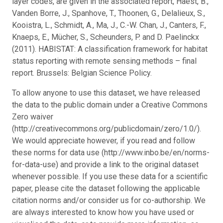
layer codes, are given in the associated report, Haest, B.,
Vanden Borre, J., Spanhove, T., Thoonen, G., Delalieux, S.,
Kooistra, L., Schmidt, A., Ma, J., C.-W. Chan, J., Canters, F.,
Knaeps, E., Mücher, S., Scheunders, P. and D. Paelinckx
(2011). HABISTAT: A classification framework for habitat
status reporting with remote sensing methods – final
report. Brussels: Belgian Science Policy.
To allow anyone to use this dataset, we have released
the data to the public domain under a Creative Commons
Zero waiver
(http://creativecommons.org/publicdomain/zero/1.0/).
We would appreciate however, if you read and follow
these norms for data use (http://www.inbo.be/en/norms-
for-data-use) and provide a link to the original dataset
whenever possible. If you use these data for a scientific
paper, please cite the dataset following the applicable
citation norms and/or consider us for co-authorship. We
are always interested to know how you have used or