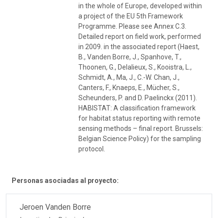
in the whole of Europe, developed within
a project of the EU 5th Framework
Programme. Please see Annex C.3.
Detailed report on field work, performed
in 2009. in the associated report (Haest,
B., Vanden Borre, J., Spanhove, T.,
Thoonen, G., Delalieux, S., Kooistra, L.,
Schmidt, A., Ma, J., C.-W. Chan, J.,
Canters, F., Knaeps, E., Mücher, S.,
Scheunders, P. and D. Paelinckx (2011).
HABISTAT: A classification framework
for habitat status reporting with remote
sensing methods – final report. Brussels:
Belgian Science Policy) for the sampling
protocol.
Personas asociadas al proyecto:
Jeroen Vanden Borre