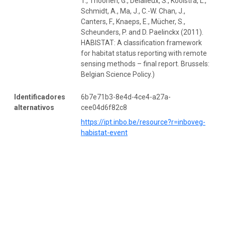
T., Thoonen, G., Delalieux, S., Kooistra, L.,
Schmidt, A., Ma, J., C.-W. Chan, J.,
Canters, F., Knaeps, E., Mücher, S.,
Scheunders, P. and D. Paelinckx (2011).
HABISTAT: A classification framework
for habitat status reporting with remote
sensing methods – final report. Brussels:
Belgian Science Policy.)
Identificadores
6b7e71b3-8e4d-4ce4-a27a-
alternativos
cee04d6f82c8
https://ipt.inbo.be/resource?r=inboveg-
habistat-event