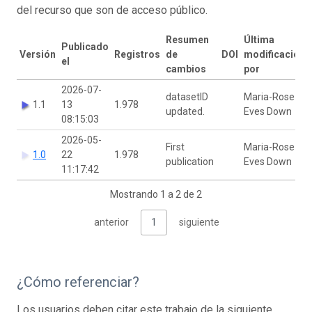
del recurso que son de acceso público.
Resumen
Última
Publicado
Versión
Registros
de
DOI
modificación
el
cambios
por
2026-07-
datasetID
Maria-Rose
1.1
13
1.978
updated.
Eves Down
08:15:03
2026-05-
First
Maria-Rose
1.0
22
1.978
publication
Eves Down
11:17:42
Mostrando 1 a 2 de 2
anterior
1
siguiente
¿Cómo referenciar?
Los usuarios deben citar este trabajo de la siguiente