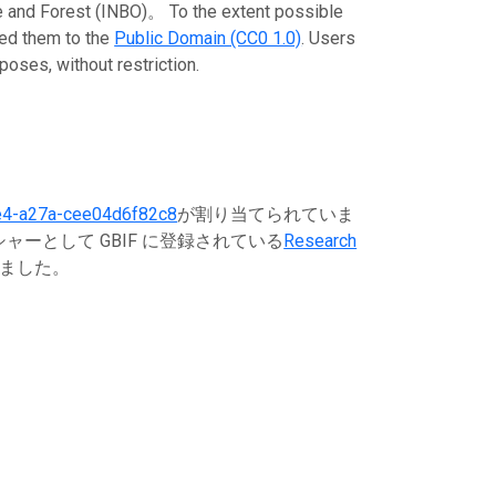
rest (INBO)。 To the extent possible
ted them to the
Public Domain (CC0 1.0)
. Users
poses, without restriction.
4-a27a-cee04d6f82c8
が割り当てられていま
ーとして GBIF に登録されている
Research
ました。