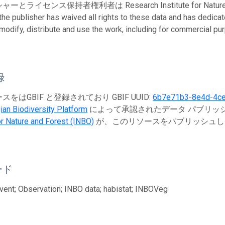
ライセンス保持者権利者は Research Institute for Nature and Fo
 the publisher has waived all rights to these data and has dedica
modify, distribute and use the work, including for commercial pur
録
をはGBIF と登録されており GBIF UUID:
6b7e71b3-8e4d-4ce
ian Biodiversity Platform
によって承認されたデータ パブリッシャ
for Nature and Forest (INBO)
が、このリソースをパブリッシュし
ード
ent; Observation; INBO data; habistat; INBOVeg