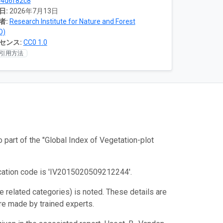
04d6f82c8
日:
2026年7月13日
者:
Research Institute for Nature and Forest
O)
センス:
CC0 1.0
引用方法
part of the "Global Index of Vegetation-plot
fication code is 'IV2015020509212244'.
e related categories) is noted. These details are
re made by trained experts.