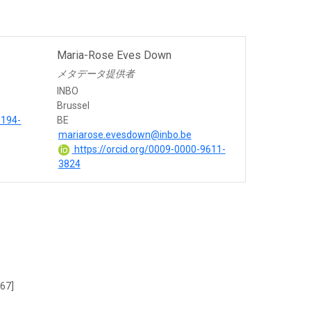
Maria-Rose Eves Down
メタデータ提供者
INBO
Brussel
9194-
BE
mariarose.evesdown@inbo.be
https://orcid.org/0009-0000-9611-
3824
667]