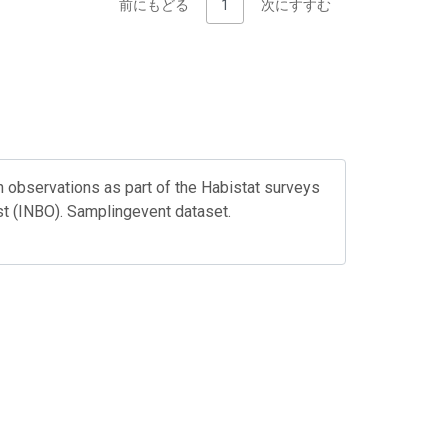
前にもどる
1
次にすすむ
observations as part of the Habistat surveys
est (INBO). Samplingevent dataset.