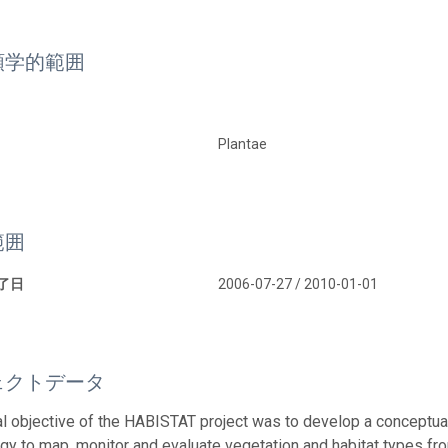
類学的範囲
Plantae
範囲
終了日
2006-07-27 / 2010-01-01
ェクトデータ
l objective of the HABISTAT project was to develop a conceptua
y to map, monitor and evaluate vegetation and habitat types fro