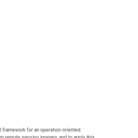
l framework for an operation-oriented
m remote sensing imagery, and to apply this