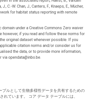
given in the associated report, Haest, B., Vanden
, J., C.-W. Chan, J., Canters, F., Knaeps, E., Mücher,
ework for habitat status reporting with remote
blic domain under a Creative Commons Zero waiver
 however, if you read and follow these norms for
the original dataset whenever possible. If you
 applicable citation norms and/or consider us for
lised the data, or to provide more information,
or via opendata@inbo.be.
ータ テーブルとして生物多様性データを共有するための
開されています。 コア データ テーブルには、