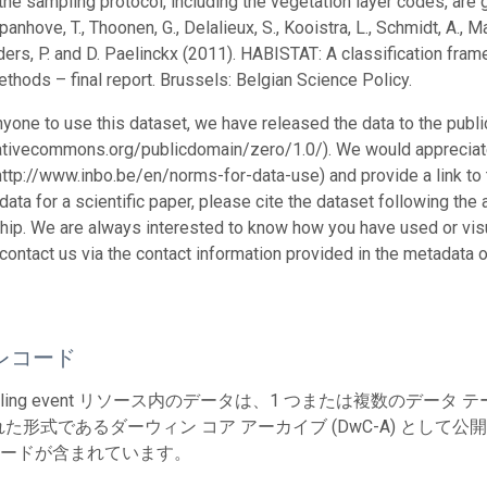
 the sampling protocol, including the vegetation layer codes, are 
Spanhove, T., Thoonen, G., Delalieux, S., Kooistra, L., Schmidt, A., Ma
ders, P. and D. Paelinckx (2011). HABISTAT: A classification fram
thods – final report. Brussels: Belgian Science Policy.
nyone to use this dataset, we have released the data to the pu
eativecommons.org/publicdomain/zero/1.0/). We would appreciate
http://www.inbo.be/en/norms-for-data-use) and provide a link to 
data for a scientific paper, please cite the dataset following the
hip. We are always interested to know how you have used or visua
contact us via the contact information provided in the metadata 
レコード
mpling event リソース内のデータは、1 つまたは複数のデ
た形式であるダーウィン コア アーカイブ (DwC-A) として公
 レコードが含まれています。