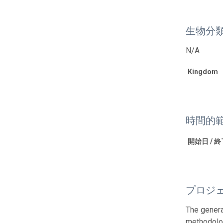
生物分
N/A
Kingdom
時間的
開始日 / 
プロジ
The genera
methodolog