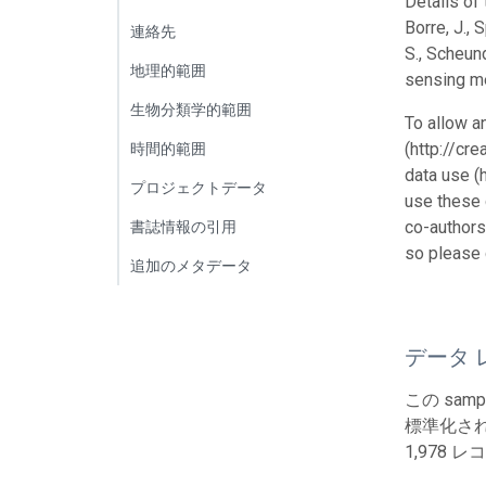
Details of
Borre, J., 
連絡先
S., Scheun
地理的範囲
sensing me
生物分類学的範囲
To allow a
(http://cr
時間的範囲
data use (
プロジェクトデータ
use these 
co-authors
書誌情報の引用
so please 
追加のメタデータ
データ 
この sa
標準化され
1,978