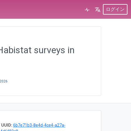
ログイン
Habistat surveys in
 2026
 UUID:
6b7e71b3-8e4d-4ce4-a27a-