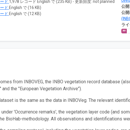
cee
ロード
1,978 レコード English で (235 KB) - 更新頻度: not planned
公開
ロード
English で (16 KB)
公開
ロード
English で (12 KB)
(INB
ライ
comes from INBOVEG, the INBO vegetation record database (also 
 and the "European Vegetation Archive").
ataset is the same as the data in INBOVeg. The relevant identi
a, under 'Occurrence remarks', the vegetation layer code (and som
he BioHab-methodology. All observations and identifications we