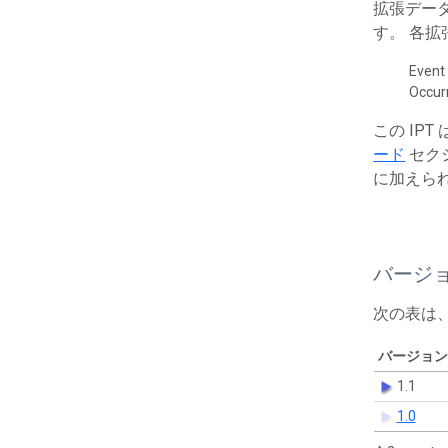
拡張デー
す。 各
Event
Occur
この IP
ード
セク
に加えら
バージ
次の表は
バージョン
1.1
1.0