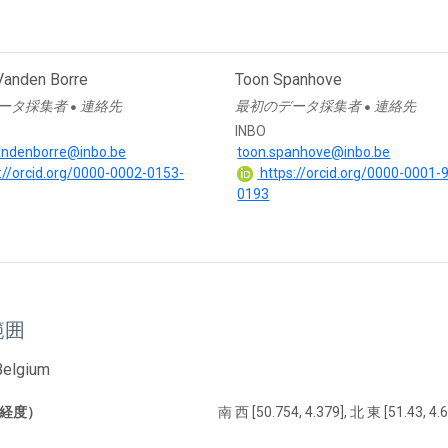
Vanden Borre
Toon Spanhove
ータ採集者
連絡先
最初のデータ採集者
連絡先
●
●
INBO
andenborre@inbo.be
toon.spanhove@inbo.be
://orcid.org/0000-0002-0153-
https://orcid.org/0000-0001-
0193
範囲
Belgium
経度）
南 西 [50.754, 4.379], 北 東 [51.43, 4.