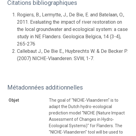
Citations bibliographiques
Rogiers, B., Lermytte, J., De Bie, E. and Batelaan, O.,
2011. Evaluating the impact of river restoration on
the local groundwater and ecological system: a case
study in NE Flanders. Geologica Belgica, 14 (3-4),
265-276
Callebaut J., De Bie E., Huybrechts W. & De Becker P.
(2007) NICHE-Vlaanderen. SVW, 1-7.
Métadonnées additionnelles
Objet
The goal of "NICHE-Vlaanderen" is to
adapt the Dutch hydro-ecological
prediction model “NICHE (Nature Impact
Assessment of Changes in Hydro‐
Ecological Systems)" for Flanders. The
"NICHE-Vlaanderen" tool will be used to