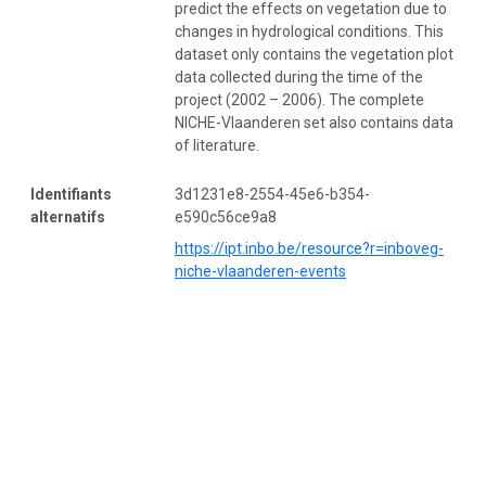
predict the effects on vegetation due to
changes in hydrological conditions. This
dataset only contains the vegetation plot
data collected during the time of the
project (2002 – 2006). The complete
NICHE-Vlaanderen set also contains data
of literature.
Identifiants
3d1231e8-2554-45e6-b354-
alternatifs
e590c56ce9a8
https://ipt.inbo.be/resource?r=inboveg-
niche-vlaanderen-events