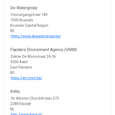
De Watergroep
Vooruitgangstraat 189
1030 Brussels
Brussels Capital Region
BE
https://www.dewatergroep.be/
Flanders Environment Agency (VMM)
Dokter De Moorstraat 24-26
9300 Aalst
East Flanders
BE
https://en.vmm.be/
KiWa
Sir Winston Churchill-laan 273
2288 Rijswijk
NL
http://www.kiwa.nl/