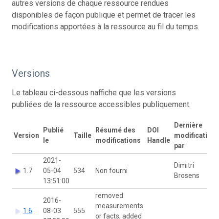
autres versions de chaque ressource rendues
disponibles de façon publique et permet de tracer les
modifications apportées à la ressource au fil du temps.
Versions
Le tableau ci-dessous naffiche que les versions
publiées de la ressource accessibles publiquement.
Dernière
Publié
Résumé des
DOI
Version
Taille
modification
le
modifications
Handle
par
2021-
Dimitri
1.7
05-04
534
Non fourni
Brosens
13:51:00
removed
2016-
measurements
1.6
08-03
555
or facts, added