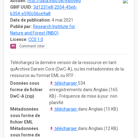
Accueil:
http://data.inbo.be/inboveg
GBIF UUID:
3d1231e8-2554-45e6-
b354-e590c56ce9a8
Date de publication:
4 mai 2021
Publié par:
Research Institute for
Nature and Forest (INBO)
Licence:
CC0 1.0
Comment citer
Téléchargez la dernière version de la ressource en tant
quArchive Darwin Core (DwC-A), ou les métadonnées de la
ressource au format EML ou RTF :
Données sous
télécharger
534
forme de fichier
enregistrements dans Anglais (165
DwC-A (zip)
KB) - Fréquence de mise à jour: non
planifié
Métadonnées
télécharger
dans Anglais (15 KB)
sous forme de
fichier EML
Métadonnées
télécharger
dans Anglais (12 KB)
sous forme de