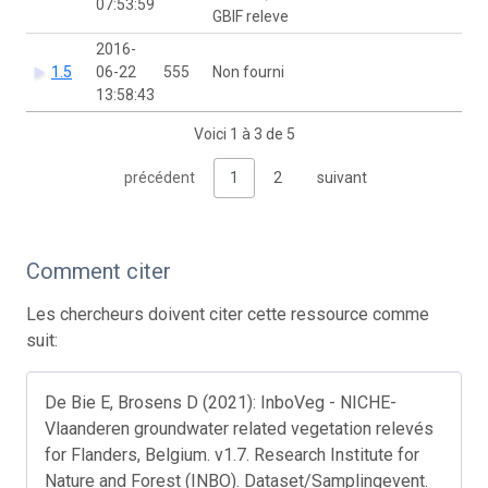
07:53:59
GBIF releve
2016-
1.5
06-22
555
Non fourni
13:58:43
Voici 1 à 3 de 5
précédent
1
2
suivant
Comment citer
Les chercheurs doivent citer cette ressource comme
suit:
De Bie E, Brosens D (2021): InboVeg - NICHE-
Vlaanderen groundwater related vegetation relevés
for Flanders, Belgium. v1.7. Research Institute for
Nature and Forest (INBO). Dataset/Samplingevent.