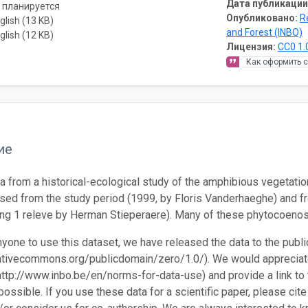
Дата публикации
 планируется
Опубликовано:
R
glish (13 KB)
and Forest (INBO)
glish (12 KB)
Лицензия:
CC0 1.
Как оформить 
ие
a from a historical-ecological study of the amphibious vegetatio
sed from the study period (1999, by Floris Vanderhaeghe) and f
ing 1 releve by Herman Stieperaere). Many of these phytocoenose
nyone to use this dataset, we have released the data to the pu
eativecommons.org/publicdomain/zero/1.0/). We would appreciate
http://www.inbo.be/en/norms-for-data-use) and provide a link to t
ossible. If you use these data for a scientific paper, please cite