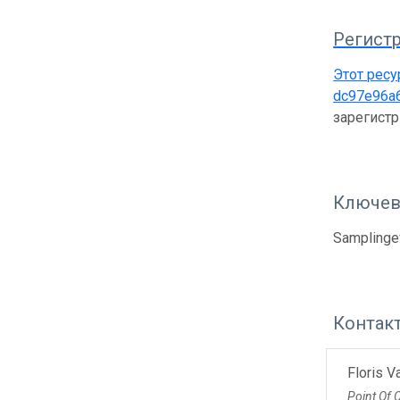
Регистр
Этот ресу
dc97e96a
зарегист
Ключев
Samplingev
Контак
Floris 
Point Of 