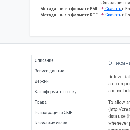
обновления: не
Метаданные в формате EML
Скачать
в En
Метаданные в формате RTF
Скачать
в En
Описание
Описан
Записи данных
Releve dat
Версии
are compri
and includ
Как оформить ссылку
To allow a
Права
(http://cr
Регистрация в GBIF
data use (
whenever p
Ключевые слова