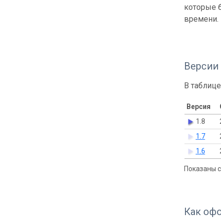
которые б
времени.
Версии
В таблице
Версия
1.8
1.7
1.6
Показаны с 
Как оф