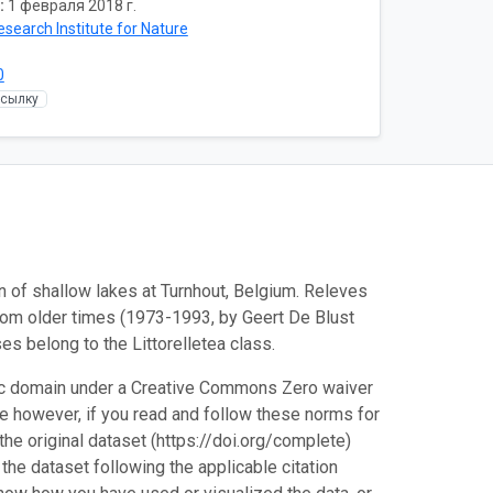
:
1 февраля 2018 г.
esearch Institute for Nature
0
ссылку
n of shallow lakes at Turnhout, Belgium. Releves
rom older times (1973-1993, by Geert De Blust
s belong to the Littorelletea class.
blic domain under a Creative Commons Zero waiver
 however, if you read and follow these norms for
he original dataset (https://doi.org/complete)
 the dataset following the applicable citation