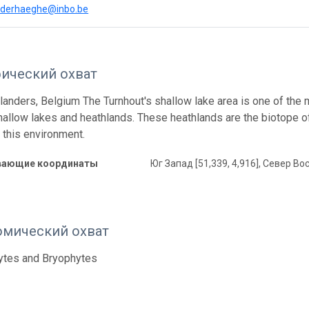
anderhaeghe@inbo.be
фический охват
Flanders, Belgium The Turnhout's shallow lake area is one of the
hallow lakes and heathlands. These heathlands are the biotope of 
 this environment.
вающие координаты
Юг Запад [51,339, 4,916], Север Вос
омический охват
ytes and Bryophytes