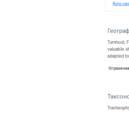
floris.v
Геогра
Turnhout, 
valuable s
adapted to
Ограничи
Таксон
Tracheoph