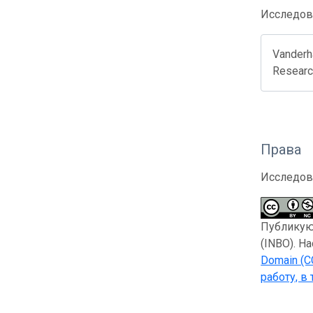
Исследов
Vanderha
Research
Права
Исследов
Публикующ
(INBO). Н
Domain (C
работу, в