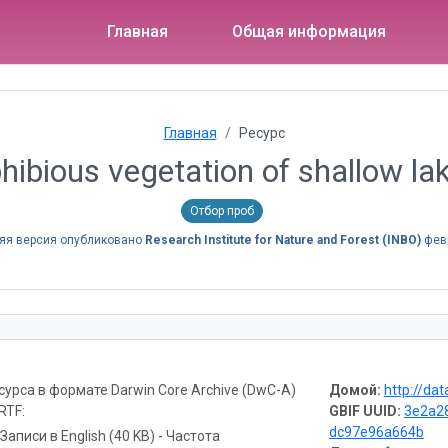
Главная
Общая информация
Главная
Ресурс
ibious vegetation of shallow la
Отбор проб
яя версия опубликовано
Research Institute for Nature and Forest (INBO)
февр
урса в формате Darwin Core Archive (DwC-A)
Домой:
http://dat
RTF:
GBIF UUID:
3e2a2
dc97e96a664b
Записи в English (40 KB) - Частота