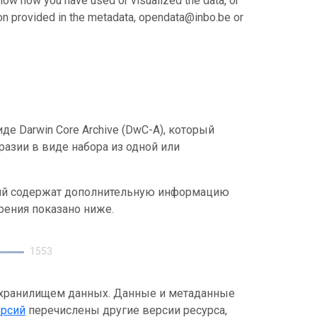
now how you have used or visualized the data, or
ion provided in the metadata, opendata@inbo.be or
е Darwin Core Archive (DwC-A), который
азии в виде набора из одной или
.
ний содержат дополнительную информацию
рения показано ниже.
1553
 хранилищем данных. Данные и метаданные
ерсий
перечислены другие версии ресурса,