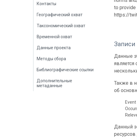
norms and/
Контакты
to provide
https://tw
Географический охват
Таксономический охват
Временной охват
Записи
Данные проекта
Данные эт
Методы сбора
является
Библиографические ссылки
нескольки
Дополнительные
Также в 
метаданные
об основн
Event 
Occur
Relev
Данный э
ресурсов