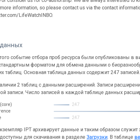
or consider us for co-authorship. We are always interested to k
 more information, so please contact us via the contact informat
itter.com/LifeWatchINBO.
 данных
ого событие отбора проб ресурса были опубликованы в вид
 стандартным форматом для обмена данными о биоразнообр
х таблиц. Основная таблица данных содержит 247 записей
наличии 2 таблиц с данными расширений. Записи расшире
ой записи. Число записей в каждой таблице данных расши
(core)
247
rence
e
247
кземпляр IPT архивирует данные и таким образом служит
 доступны для скачивания в разделе
Загрузки
. В таблице
в