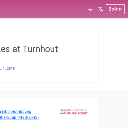
Войти
kes at Turnhout
. 1, 2018
a.inbo.be/inboveg
80e-33ab-449d-a543-