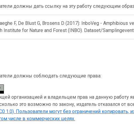
атели должны дать ссылку на эту работу следующим обра
eghe F, De Blust G, Brosens D (2017): InboVeg - Amphibious vege
 Institute for Nature and Forest (INBO). Dataset/Samplingevent
атели должны соблюдать следующие права:
ей организацией и владельцем прав на данную работу являет
асколько это возможно по закону, издатель отказался от вс
C0 1.0)
. Пользователи могут без ограничений копировать, и
 том числе в коммерческих целях.