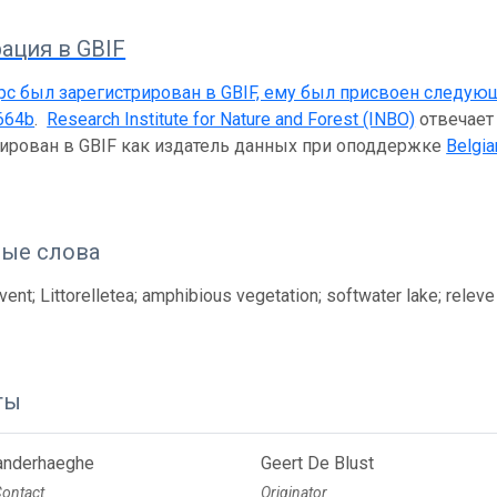
ация в GBIF
рс был зарегистрирован в GBIF, ему был присвоен следую
664b
.
Research Institute for Nature and Forest (INBO)
отвечает 
рирован в GBIF как издатель данных при оподдержке
Belgia
ые слова
ent; Littorelletea; amphibious vegetation; softwater lake; relev
ты
Vanderhaeghe
Geert De Blust
Contact
Originator