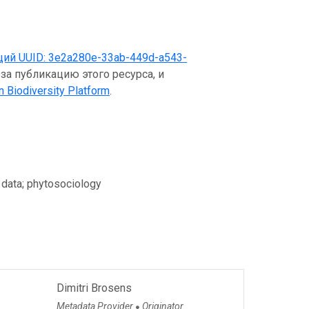
щий UUID:
3e2a280e-33ab-449d-a543-
за публикацию этого ресурса, и
n Biodiversity Platform
.
e data; phytosociology
Dimitri Brosens
Metadata Provider
Originator
●