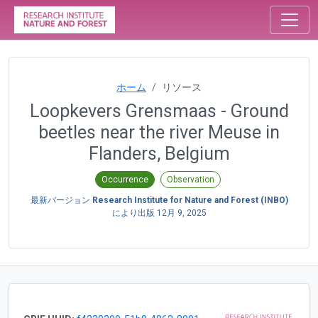
ホーム
リソース
Loopkevers Grensmaas - Ground
beetles near the river Meuse in
Flanders, Belgium
Occurrence
Observation
最新バージョン
Research Institute for Nature and Forest (INBO)
により出版
12月 9, 2025