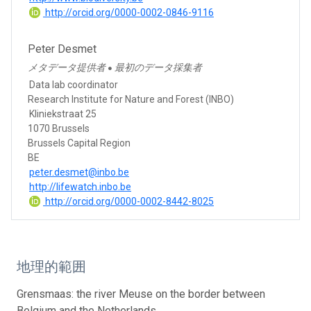
http://orcid.org/0000-0002-0846-9116
Peter Desmet
メタデータ提供者
最初のデータ採集者
●
Data lab coordinator
Research Institute for Nature and Forest (INBO)
Kliniekstraat 25
1070 Brussels
Brussels Capital Region
BE
peter.desmet@inbo.be
http://lifewatch.inbo.be
http://orcid.org/0000-0002-8442-8025
地理的範囲
Grensmaas: the river Meuse on the border between
Belgium and the Netherlands.