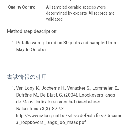
Quality Control
All sampled carabid species were
determined by experts. All records are
validated.
Method step description:
Pitfalls were placed on 80 plots and sampled from
May to October.
書誌情報の引用
Van Looy K., Jochems H., Vanacker S., Lommelen E.,
Dufrêne M., De Blust, G. (2004). Loopkevers langs
de Maas: Indicatoren voor het rivierbeheer.
Natuur.focus 3(3): 87-93.
http://www.natuurpunt.be/sites/default/files/document
3_loopkevers_langs_de_maas.pdf