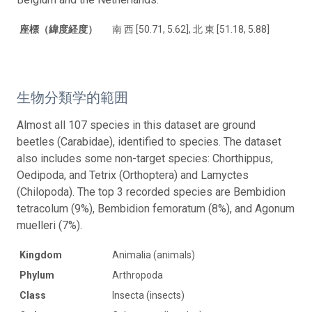
座標（緯度経度）
南 西 [50.71, 5.62], 北 東 [51.18, 5.88]
生物分類学的範囲
Almost all 107 species in this dataset are ground
beetles (Carabidae), identified to species. The dataset
also includes some non-target species: Chorthippus,
Oedipoda, and Tetrix (Orthoptera) and Lamyctes
(Chilopoda). The top 3 recorded species are Bembidion
tetracolum (9%), Bembidion femoratum (8%), and Agonum
muelleri (7%).
Kingdom
Animalia (animals)
Phylum
Arthropoda
Class
Insecta (insects)