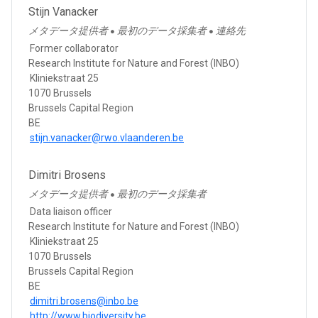
Stijn Vanacker
メタデータ提供者
最初のデータ採集者
連絡先
●
●
Former collaborator
Research Institute for Nature and Forest (INBO)
Kliniekstraat 25
1070 Brussels
Brussels Capital Region
BE
stijn.vanacker@rwo.vlaanderen.be
Dimitri Brosens
メタデータ提供者
最初のデータ採集者
●
Data liaison officer
Research Institute for Nature and Forest (INBO)
Kliniekstraat 25
1070 Brussels
Brussels Capital Region
BE
dimitri.brosens@inbo.be
http://www.biodiversity.be