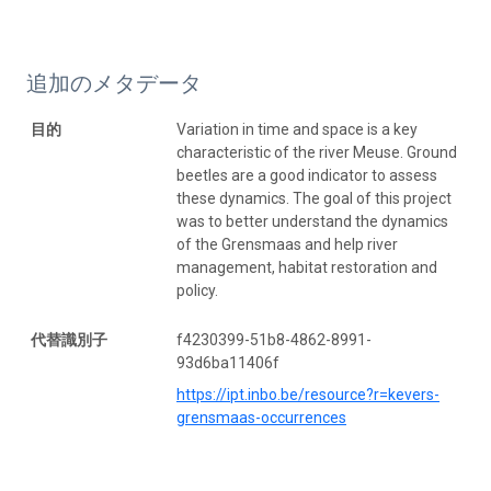
追加のメタデータ
目的
Variation in time and space is a key
characteristic of the river Meuse. Ground
beetles are a good indicator to assess
these dynamics. The goal of this project
was to better understand the dynamics
of the Grensmaas and help river
management, habitat restoration and
policy.
代替識別子
f4230399-51b8-4862-8991-
93d6ba11406f
https://ipt.inbo.be/resource?r=kevers-
grensmaas-occurrences