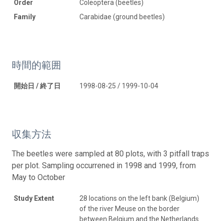
Order
Coleoptera (beetles)
Family
Carabidae (ground beetles)
時間的範囲
開始日 / 終了日
1998-08-25 / 1999-10-04
収集方法
The beetles were sampled at 80 plots, with 3 pitfall traps
per plot. Sampling occurrened in 1998 and 1999, from
May to October
Study Extent
28 locations on the left bank (Belgium)
of the river Meuse on the border
between Belgium and the Netherlands.