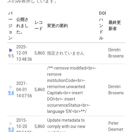
スのみ表示しています。
バ
DOI
ー
公開さ
ハ
レコ
最終更
ジ
れまし
変更の要約
ン
ード
新者
ョ
た。
ド
ン
ル
2025-
Dimitri
12-09
5,860
指定されていません
9.5
Brosens
13:48:36
/**-remove modified<br>-
remove
institutionCode<br>-
2021-
remomve unwanted
Dimitri
04-01
5,860
9.4
Capitals<br>-insert
Brosens
14:07:56
DOI<br>- insert
occurrenceStatus<br>-
language 'EN'<br>**/
2015-
Update metadata to
Peter
10-20
5,860
comply with our new
9.3
Desmet