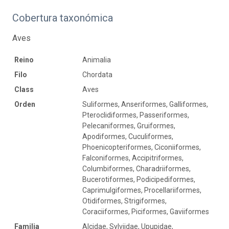
Cobertura taxonómica
Aves
Reino
Animalia
Filo
Chordata
Class
Aves
Orden
Suliformes, Anseriformes, Galliformes,
Pteroclidiformes, Passeriformes,
Pelecaniformes, Gruiformes,
Apodiformes, Cuculiformes,
Phoenicopteriformes, Ciconiiformes,
Falconiformes, Accipitriformes,
Columbiformes, Charadriiformes,
Bucerotiformes, Podicipediformes,
Caprimulgiformes, Procellariiformes,
Otidiformes, Strigiformes,
Coraciiformes, Piciformes, Gaviiformes
Familia
Alcidae, Sylviidae, Upupidae,