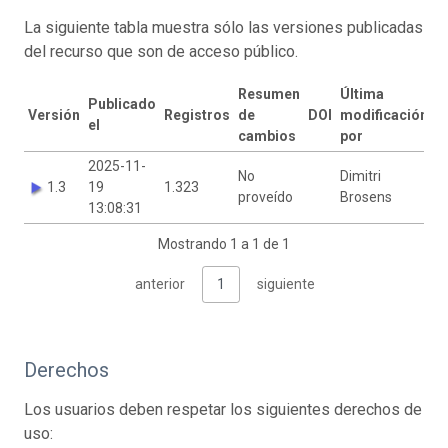
La siguiente tabla muestra sólo las versiones publicadas
del recurso que son de acceso público.
Resumen
Última
Publicado
Versión
Registros
de
DOI
modificación
el
cambios
por
2025-11-
No
Dimitri
1.3
19
1.323
proveído
Brosens
13:08:31
Mostrando 1 a 1 de 1
anterior
1
siguiente
Derechos
Los usuarios deben respetar los siguientes derechos de
uso: