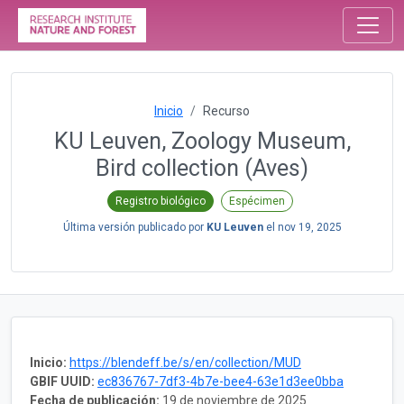
Inicio
Recurso
KU Leuven, Zoology Museum,
Bird collection (Aves)
Registro biológico
Espécimen
Última versión publicado por
KU Leuven
el
nov 19, 2025
Inicio:
https://blendeff.be/s/en/collection/MUD
GBIF UUID:
ec836767-7df3-4b7e-bee4-63e1d3ee0bba
Fecha de publicación:
19 de noviembre de 2025