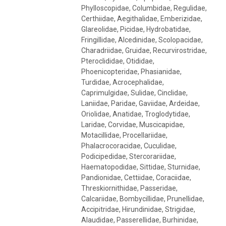
Phylloscopidae, Columbidae, Regulidae,
Certhiidae, Aegithalidae, Emberizidae,
Glareolidae, Picidae, Hydrobatidae,
Fringillidae, Alcedinidae, Scolopacidae,
Charadriidae, Gruidae, Recurvirostridae,
Pteroclididae, Otididae,
Phoenicopteridae, Phasianidae,
Turdidae, Acrocephalidae,
Caprimulgidae, Sulidae, Cinclidae,
Laniidae, Paridae, Gaviidae, Ardeidae,
Oriolidae, Anatidae, Troglodytidae,
Laridae, Corvidae, Muscicapidae,
Motacillidae, Procellariidae,
Phalacrocoracidae, Cuculidae,
Podicipedidae, Stercorariidae,
Haematopodidae, Sittidae, Sturnidae,
Pandionidae, Cettiidae, Coraciidae,
Threskiornithidae, Passeridae,
Calcariidae, Bombycillidae, Prunellidae,
Accipitridae, Hirundinidae, Strigidae,
Alaudidae, Passerellidae, Burhinidae,