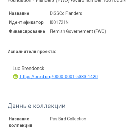
Foundation - Flanders (FWO) Award number: I001625N
Название
DiSSCo Flanders
Идентификатор
I001721N
Финансирование
Flemish Governement (FWO)
Исполнители проекта:
Luc Brendonck
https://orcid.org/0000-0001-5383-1420
Данные коллекции
Название
Pas Bird Collection
коллекции