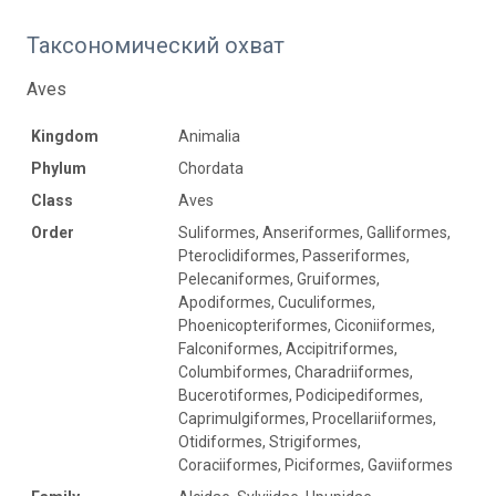
Таксономический охват
Aves
Kingdom
Animalia
Phylum
Chordata
Class
Aves
Order
Suliformes, Anseriformes, Galliformes,
Pteroclidiformes, Passeriformes,
Pelecaniformes, Gruiformes,
Apodiformes, Cuculiformes,
Phoenicopteriformes, Ciconiiformes,
Falconiformes, Accipitriformes,
Columbiformes, Charadriiformes,
Bucerotiformes, Podicipediformes,
Caprimulgiformes, Procellariiformes,
Otidiformes, Strigiformes,
Coraciiformes, Piciformes, Gaviiformes