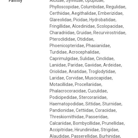
Family
Alcidae, Sylviidae, Upupidae,
Phylloscopidae, Columbidae, Regulidae,
Certhiidae, Aegithalidae, Emberizidae,
Glareolidae, Picidae, Hydrobatidae,
Fringillidae, Alcedinidae, Scolopacidae,
Charadriidae, Gruidae, Recurvirostridae,
Pteroclididae, Otididae,
Phoenicopteridae, Phasianidae,
Turdidae, Acrocephalidae,
Caprimulgidae, Sulidae, Cinclidae,
Laniidae, Paridae, Gaviidae, Ardeidae,
Oriolidae, Anatidae, Troglodytidae,
Laridae, Corvidae, Muscicapidae,
Motacillidae, Procellariidae,
Phalacrocoracidae, Cuculidae,
Podicipedidae, Stercorariidae,
Haematopodidae, Sittidae, Sturnidae,
Pandionidae, Cettiidae, Coraciidae,
Threskiornithidae, Passeridae,
Calcariidae, Bombycillidae, Prunellidae,
Accipitridae, Hirundinidae, Strigidae,
Alaudidae, Passerellidae, Burhinidae,