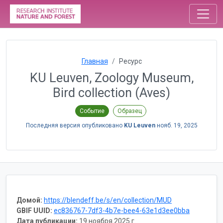
Главная
Ресурс
KU Leuven, Zoology Museum,
Bird collection (Aves)
Событие
Образец
Последняя версия опубликовано
KU Leuven
нояб. 19, 2025
Домой:
https://blendeff.be/s/en/collection/MUD
GBIF UUID:
ec836767-7df3-4b7e-bee4-63e1d3ee0bba
Дата публикации:
19 ноября 2025 г.