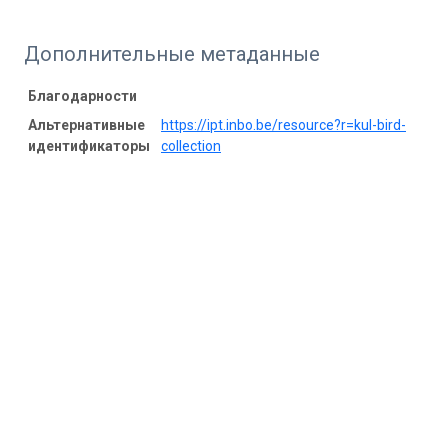
Дополнительные метаданные
Благодарности
Альтернативные
https://ipt.inbo.be/resource?r=kul-bird-
идентификаторы
collection