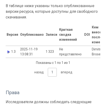
В таблице ниже указаны только опубликованные
версии ресурса, которые доступны для свободного
скачивания.
Кем
Краткая
внесены
Версия
Опубликовано
Записи
сводка
DOI
последн
изменений
изменен
2025-11-19
Не
Dimitri
1.3
1 323
13:08:31
представлено
Brosens
Показаны с 1 по 1 из 1
назад
1
вперед
Права
Исследователи должны соблюдать следующие