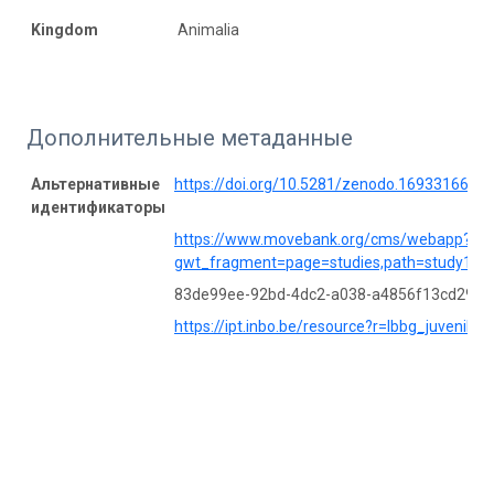
Kingdom
Animalia
Дополнительные метаданные
Альтернативные
https://doi.org/10.5281/zenodo.16933166
идентификаторы
https://www.movebank.org/cms/webapp?
gwt_fragment=page=studies,path=study125
83de99ee-92bd-4dc2-a038-a4856f13cd29
https://ipt.inbo.be/resource?r=lbbg_juvenile