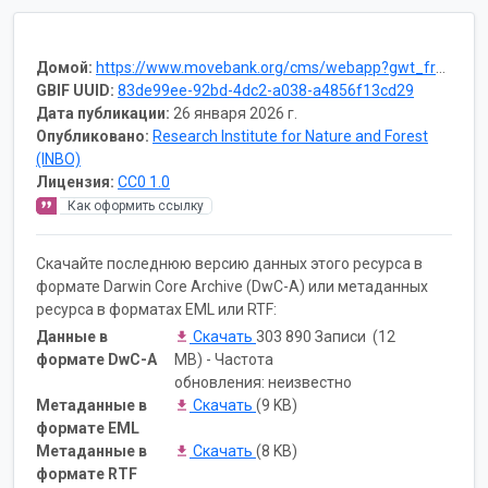
Домой:
https://www.movebank.org/cms/webapp?gwt_fragment=page=studies,path=study1259686571
GBIF UUID:
83de99ee-92bd-4dc2-a038-a4856f13cd29
Дата публикации:
26 января 2026 г.
Опубликовано:
Research Institute for Nature and Forest
(INBO)
Лицензия:
CC0 1.0
Как оформить ссылку
Скачайте последнюю версию данных этого ресурса в
формате Darwin Core Archive (DwC-A) или метаданных
ресурса в форматах EML или RTF:
Данные в
Скачать
303 890 Записи (12
формате DwC-A
MB) - Частота
обновления: неизвестно
Метаданные в
Скачать
(9 KB)
формате EML
Метаданные в
Скачать
(8 KB)
формате RTF