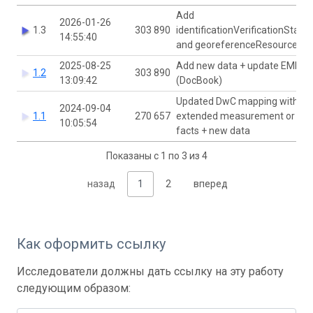
Add
2026-01-26
1.3
303 890
identificationVerificationStatus
14:55:40
and georeferenceResources
2025-08-25
Add new data + update EML
1.2
303 890
13:09:42
(DocBook)
Updated DwC mapping with
2024-09-04
1.1
270 657
extended measurement or
10:05:54
facts + new data
Показаны с 1 по 3 из 4
назад
1
2
вперед
Как оформить ссылку
Исследователи должны дать ссылку на эту работу
следующим образом: