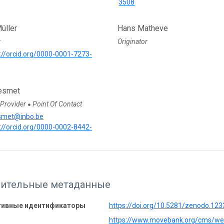
3508
üller
Hans Matheve
r
Originator
://orcid.org/0000-0001-7273-
esmet
 Provider
Point Of Contact
●
esmet@inbo.be
://orcid.org/0000-0002-8442-
ительные метаданные
тивные идентификаторы
https://doi.org/10.5281/zenodo.12
https://www.movebank.org/cms/w