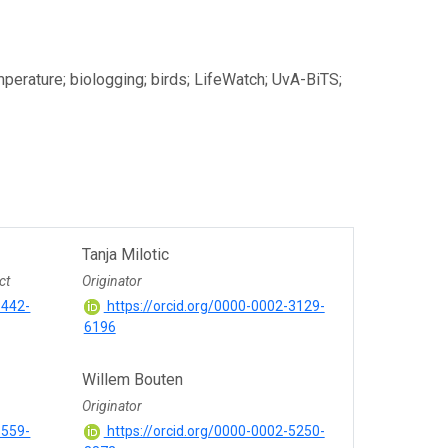
mperature; biologging; birds; LifeWatch; UvA-BiTS;
Tanja Milotic
ct
Originator
8442-
https://orcid.org/0000-0002-3129-
6196
Willem Bouten
Originator
8559-
https://orcid.org/0000-0002-5250-