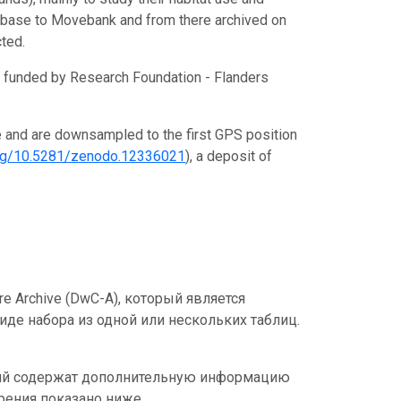
tabase to Movebank and from there archived on
ted.
O funded by Research Foundation - Flanders
and are downsampled to the first GPS position
.org/10.5281/zenodo.12336021
), a deposit of
e Archive (DwC-A), который является
де набора из одной или нескольких таблиц.
ний содержат дополнительную информацию
рения показано ниже.