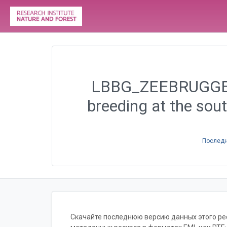
LBBG_ZEEBRUGGE - 
breeding at the sou
Последн
Скачайте последнюю версию данных этого ресу