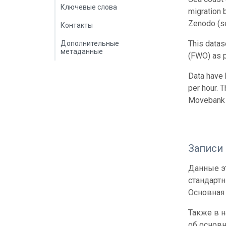
Ключевые слова
migration 
Zenodo (
Контакты
This datas
Дополнительные
метаданные
(FWO) as p
Data have 
per hour. T
Movebank
Записи
Данные эт
стандарт
Основная 
Также в 
об основн