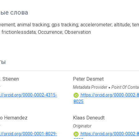
ые слова
ement; animal tracking; gps tracking; accelerometer; altitude; te
frictionlessdata; Occurrence; Observation
ты
. Stienen
Peter Desmet
r
Metadata Provider
Point Of Conta
●
://orcid.org/0000-0002-4315-
https://orcid.org/0000-0002-
8025
co Hernandez
Klaas Deneudt
r
Originator
://orcid.org/0000-0001-8029-
https://orcid.org/0000-0002-