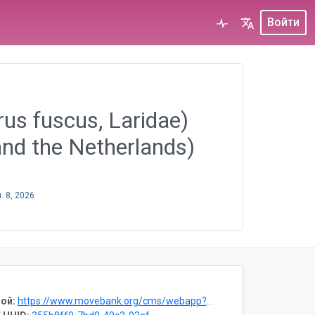
Войти
s fuscus, Laridae)
and the Netherlands)
. 8, 2026
ой:
https://www.movebank.org/cms/webapp?gwt_fragment=page=studies,path=study985143423