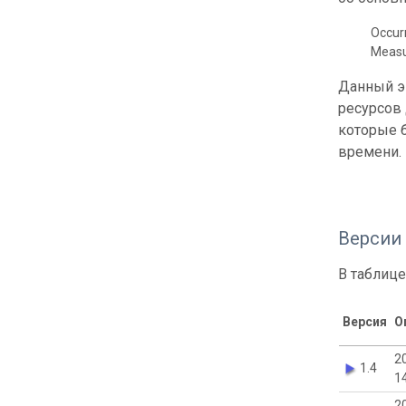
Occur
Meas
Данный э
ресурсов
которые б
времени.
Версии
В таблице
Версия
О
2
1.4
1
2