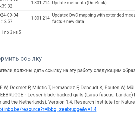
1 801 214
Update metadata (DocBook)
4:39:32
024-09-04
Updated DwC mapping with extended mea
1 801 214
1:12:57
facts + new data
1 по 3 из 5
ормить ссылку
атели должны дать ссылку на эту работу следующим обра
E W, Desmet P, Milotic T, Hernandez F, Deneudt K, Bouten W, Mül
EBRUGGE - Lesser black-backed gulls (Larus fuscus, Laridae) b
 and the Netherlands). Version 1.4. Research Institute for Natur
/ipt.inbo.be/resource?r=lbbg_zeebrugge&v=1.4