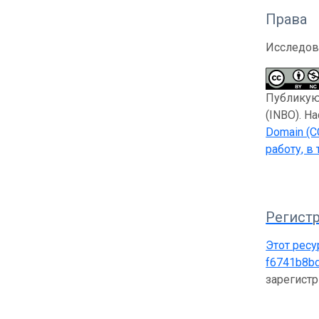
Права
Исследов
Публикующ
(INBO). Н
Domain (C
работу, в
Регистр
Этот ресу
f6741b8b
зарегист