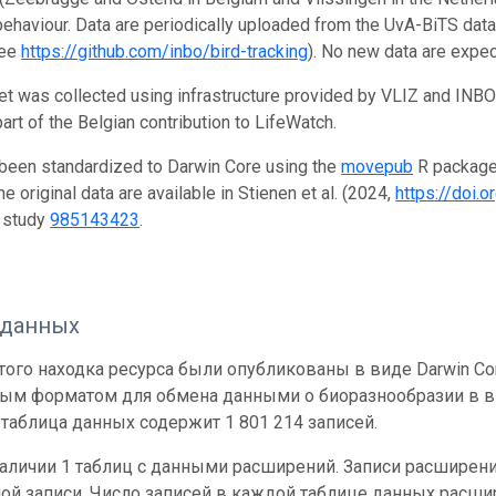
behaviour. Data are periodically uploaded from the UvA-BiTS da
see
https://github.com/inbo/bird-tracking
). No new data are expec
et was collected using infrastructure provided by VLIZ and INB
art of the Belgian contribution to LifeWatch.
been standardized to Darwin Core using the
movepub
R package 
he original data are available in Stienen et al. (2024,
https://doi
 study
985143423
.
 данных
ого находка ресурса были опубликованы в виде Darwin Cor
ным форматом для обмена данными о биоразнообразии в ви
таблица данных содержит 1 801 214 записей.
наличии 1 таблиц с данными расширений. Записи расшире
ой записи. Число записей в каждой таблице данных расши