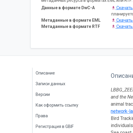
метаданных ресурса в форматах EML или RTF:
Данные в формате DwC-A
Скачат
планирует
Метаданные в формате EML
Скачат
Метаданные в формате RTF
Скачат
Описание
Описан
Записи данных
LBBG_ZEEBR
Версии
and the Ne
animal tra
Как оформить ссылку
network-la
Права
Bird Track
individual
Регистрация в GBIF
Sea coast 