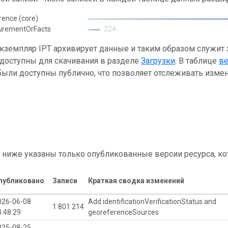
rence (core)
urementOrFacts
324
кземпляр IPT архивирует данные и таким образом служит
 доступны для скачивания в разделе
Загрузки
. В таблице
в
ыли доступны публично, что позволяет отслеживать измен
 ниже указаны только опубликованные версии ресурса, ко
публиковано
Записи
Краткая сводка изменений
026-06-08
Add identificationVerificationStatus and
1 801 214
4:48:29
georeferenceSources
025-08-25