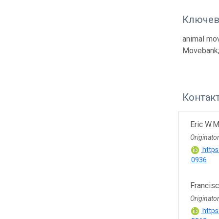
Ключев
animal mov
Movebank; 
Контак
Eric W.M
Originato
https
0936
Francis
Originato
https