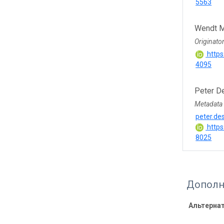
5563
Wendt M
Originato
https
4095
Peter D
Metadata
peter.d
https
8025
Дополн
Альтерна