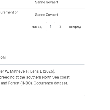
Sanne Govaert
surement or
Sanne Govaert
назад
1
2
вперед
зом:
ler W, Matheve H, Lens L (2026).
reeding at the southern North Sea coast
e and Forest (INBO). Occurrence dataset.