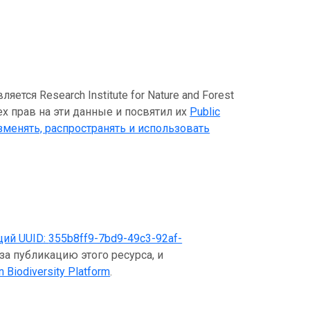
ся Research Institute for Nature and Forest
ех прав на эти данные и посвятил их
Public
зменять, распространять и использовать
щий UUID:
355b8ff9-7bd9-49c3-92af-
за публикацию этого ресурса, и
n Biodiversity Platform
.