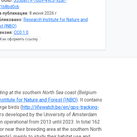
 UUID:
355b8ff9-7bd9-49c3-92af-
41b8bd0cb
а публикации:
8 июня 2026 г.
бликовано:
Research Institute for Nature and
st (INBO)
ензия:
CC0 1.0
Как оформить ссылку
ing at the southern North Sea coast (Belgium
stitute for Nature and Forest (INBO)
. It contains
rge birds (
http://lifewatch.be/en/gps-tracking-
kers developed by the University of Amsterdam
n operational from 2013 until 2023. In total 162
or near their breeding area at the southern North
ds), mainly to study their habitat use and