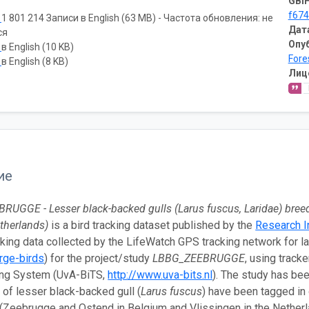
GBIF
f67
ь
1 801 214 Записи в English (63 MB) - Частота обновления: не
Дат
ся
Опу
ь
в English (10 KB)
Fore
ь
в English (8 KB)
Лиц
ие
UGGE - Lesser black-backed gulls (Larus fuscus, Laridae) breed
therlands)
is a bird tracking dataset published by the
Research In
cking data collected by the LifeWatch GPS tracking network for la
rge-birds
) for the project/study
LBBG_ZEEBRUGGE
, using trac
ing System (UvA-BiTS,
http://www.uva-bits.nl
). The study has bee
s of lesser black-backed gull (
Larus fuscus
) have been tagged in 
(Zeebrugge and Ostend in Belgium and Vlissingen in the Netherlan