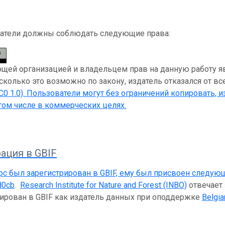
атели должны соблюдать следующие права:
ей организацией и владельцем прав на данную работу являет
асколько это возможно по закону, издатель отказался от вс
C0 1.0)
. Пользователи могут без ограничений копировать, и
 том числе в коммерческих целях.
ация в GBIF
рс был зарегистрирован в GBIF, ему был присвоен следую
d0cb
.
Research Institute for Nature and Forest (INBO)
отвечает 
рирован в GBIF как издатель данных при оподдержке
Belgia