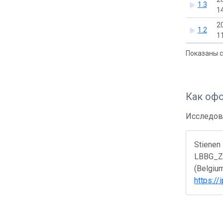
1.3
1
2
1.2
1
Показаны с 
Как оф
Исследов
Stienen 
LBBG_ZE
(Belgium
https:/