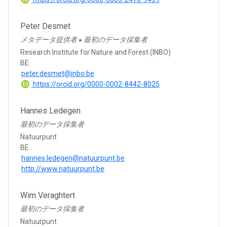
Peter Desmet
メタデータ提供者
最初のデータ採集者
●
Research Institute for Nature and Forest (INBO)
BE
peter.desmet@inbo.be
https://orcid.org/0000-0002-8442-8025
Hannes Ledegen
最初のデータ採集者
Natuurpunt
BE
hannes.ledegen@natuurpunt.be
http://www.natuurpunt.be
Wim Veraghtert
最初のデータ採集者
Natuurpunt