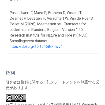
Piesschaert F, Maes D, Brosens D, Westra T,
Desmet P, Ledegen H, Veraghtert W, Van de Poel S,
Pollet M (2026). Meetnetten.be - Transects for
butterflies in Flanders, Belgium. Version 1.40.
Research Institute for Nature and Forest (INBO).
Samplingevent dataset.
https://doi.org/10.15468/kfhvy4
権利
研究者は権利に関する下記ステートメントを尊重する必
要があります。:
パブリッシャーとライセンス保持者権利者は Research