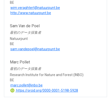
BE
wim.veraghtert@natuurpunt.be
http://www.natuurpunt.be
Sam Van de Poel
最初のデータ採集者
Natuurpunt
BE
sam.vandepoel@natuurpunt.be
Marc Pollet
最初のデータ採集者
Research Institute for Nature and Forest (INBO)
BE
marc.pollet@inbo.be
https://orcid.org/0000-0001-5198-5928