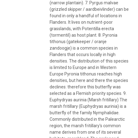
(narrow plantain). 7. Pyrgus malvae
(grizzled skipper / aardbeivlinder) can be
found in only a handful of locations in
Flanders. It lives on nutrient-poor
grasslands, with Potentilla erecta
(tormentil) as host plant. 8. Pyronia
tithonus (gatekeeper / oranje
zandoogje) is a common species in
Flanders that occurs locally in high
densities. The distribution of this species
is limited to Europe and in Western
Europe Pyronia tithonus reaches high
densities, but here and there the species
declines: therefore this butterfly was
selected as a Flemish priority species. 9.
Euphydryas aurinia (Marsh fritillary) The
marsh fritillary (Euphydryas aurinia) is a
butterfly of the family Nymphalidae.
Commonly distributed in the Palearctic
region, the marsh fritillary's common
name derives from one of its several