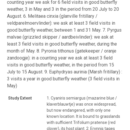
counting year we ask for 6 field visits in good butterfly
weather, 3 in May and 3 in the period from 20 July to 20
August. 6. Melitaea cinxia (glanville fritillary /
veldparelmoervlinder): we ask at least 3 field visits in
good butterfly weather, between 1 and 31 May. 7. Pyrgus
malvae (grizzled skipper / aardbeivlinder): we ask at
least 3 field visits in good butterfly weather, during the
month of May. 8. Pyronia tithonus (gatekeeper / oranje
zandoogje): in a counting year we ask at least 3 field
visits in good butterfly weather, in the period from 15
July to 15 August. 9. Euphydryas aurinia (Marsh fritillary) :
3 visits a year in good butterfly weather (3 field visits in
May)
Study Extent
1. Cyaniris semiargus (mazarine blue /
klaverblauwtje) was once widespread,
but now endangered, with only one
known location. It is bound to grasslands
with sufficient Trifolium pratense (red
clover), its host plant. 2. Erynnis tages