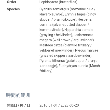
Order
Lepidoptera (butterflies)
Species
Cyaniris semiargus (mazarine blue /
klaverblauwtje), Erynnis tages (dingy
skipper / bruin dikkopje), Hesperia
comma (silver-spotted skipper /
kommavlinder), Hipparchia semele
(grayling / heivlinder), Lasiommata
megera (wall brown / argusvlinder),
Melitaea cinxia (glanville fritillary /
veldparelmoervlinder), Pyrgus malvae
(grizzled skipper / aardbeivlinder),
Pyronia tithonus (gatekeeper / oranje
zandoogje), Euphydryas aurinia (Marsh
fritillary)
時間的範囲
開始日 / 終了日
2016-01-01 / 2023-05-20