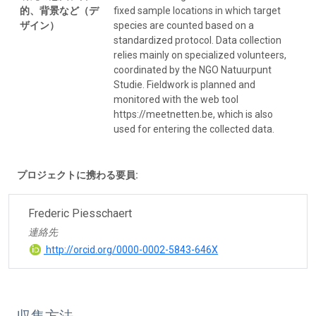
的、背景など（デ
fixed sample locations in which target
ザイン）
species are counted based on a
standardized protocol. Data collection
relies mainly on specialized volunteers,
coordinated by the NGO Natuurpunt
Studie. Fieldwork is planned and
monitored with the web tool
https://meetnetten.be, which is also
used for entering the collected data.
プロジェクトに携わる要員:
Frederic Piesschaert
連絡先
http://orcid.org/0000-0002-5843-646X
収集方法