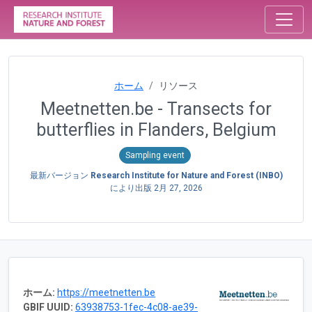
ホーム
リソース
Meetnetten.be - Transects for
butterflies in Flanders, Belgium
Sampling event
最新バージョン
Research Institute for Nature and Forest (INBO)
により出版
2月 27, 2026
ホーム:
https://meetnetten.be
GBIF UUID:
63938753-1fec-4c08-ae39-