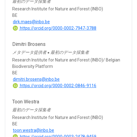
最初のデータ採集者
Research Institute for Nature and Forest (INBO)
BE
dirk.maes@inbo.be
https://orcid.org/0000-0002-7947-3788
Dimitri Brosens
メタデータ提供者
最初のデータ採集者
●
Research Institute for Nature and Forest (INBO)/ Belgian
Biodiversity Platform
BE
dimitri.brosens@inbo.be
https://orcid.org/0000-0002-0846-9116
Toon Westra
最初のデータ採集者
Research Institute for Nature and Forest (INBO)
BE
toon.westra@inbo.be
https://orcid.org/0000-0003-2478-9459