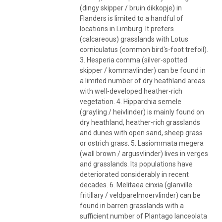
(dingy skipper / bruin dikkopje) in
Flanders is limited to a handful of
locations in Limburg. It prefers
(calcareous) grasslands with Lotus
corniculatus (common bird's-foot trefoil).
3. Hesperia comma (silver-spotted
skipper / kommavlinder) can be found in
a limited number of dry heathland areas
with well-developed heather-rich
vegetation. 4. Hipparchia semele
(grayling / heivlinder) is mainly found on
dry heathland, heather-rich grasslands
and dunes with open sand, sheep grass
or ostrich grass. 5. Lasiommata megera
(wall brown / argusvlinder) lives in verges
and grasslands. Its populations have
deteriorated considerably in recent
decades. 6. Melitaea cinxia (glanville
fritillary / veldparelmoervlinder) can be
found in barren grasslands with a
sufficient number of Plantago lanceolata