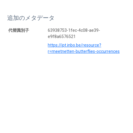
追加のメタデータ
代替識別子
63938753-1fec-4c08-ae39-
e9f8a6576521
https://ipt.inbo.be/resource?
r=meetnetten-butterflies-occurrences