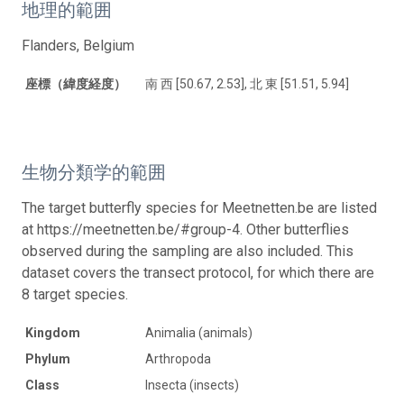
地理的範囲
Flanders, Belgium
座標（緯度経度）
南 西 [50.67, 2.53], 北 東 [51.51, 5.94]
生物分類学的範囲
The target butterfly species for Meetnetten.be are listed
at https://meetnetten.be/#group-4. Other butterflies
observed during the sampling are also included. This
dataset covers the transect protocol, for which there are
8 target species.
Kingdom
Animalia (animals)
Phylum
Arthropoda
Class
Insecta (insects)