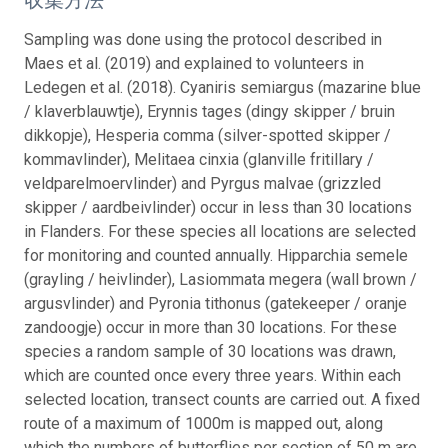
Sampling was done using the protocol described in
Maes et al. (2019) and explained to volunteers in
Ledegen et al. (2018). Cyaniris semiargus (mazarine blue
/ klaverblauwtje), Erynnis tages (dingy skipper / bruin
dikkopje), Hesperia comma (silver-spotted skipper /
kommavlinder), Melitaea cinxia (glanville fritillary /
veldparelmoervlinder) and Pyrgus malvae (grizzled
skipper / aardbeivlinder) occur in less than 30 locations
in Flanders. For these species all locations are selected
for monitoring and counted annually. Hipparchia semele
(grayling / heivlinder), Lasiommata megera (wall brown /
argusvlinder) and Pyronia tithonus (gatekeeper / oranje
zandoogje) occur in more than 30 locations. For these
species a random sample of 30 locations was drawn,
which are counted once every three years. Within each
selected location, transect counts are carried out. A fixed
route of a maximum of 1000m is mapped out, along
which the numbers of butterflies per section of 50 m are