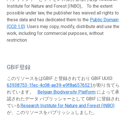
Institute for Nature and Forest (INBO)。 To the extent
possible under law, the publisher has waived all rights to
these data and has dedicated them to the
Public Domain
(CC0 1.0)
. Users may copy, modify, distribute and use the
work, including for commercial purposes, without
restriction.
GBIF登録
このリソースをはGBIF と登録されており GBIF UUID:
63938753-1fec-4c08-ae39-e9f8a6576521
が割り当てら
れています。
Belgian Biodiversity Platform
によって承
認されたデータ パブリッシャーとして GBIF に登録され
ている
Research Institute for Nature and Forest (INBO)
が、このリソースをパブリッシュしました。