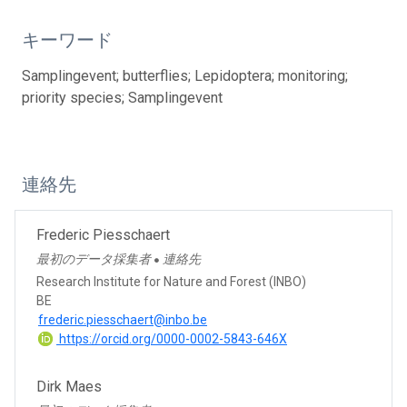
キーワード
Samplingevent; butterflies; Lepidoptera; monitoring;
priority species; Samplingevent
連絡先
Frederic Piesschaert
最初のデータ採集者
連絡先
●
Research Institute for Nature and Forest (INBO)
BE
frederic.piesschaert@inbo.be
https://orcid.org/0000-0002-5843-646X
Dirk Maes