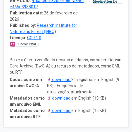
GBIF UUID:
4fca5e06-32b0-406b-a840-
e465d3938017
Publication date:
26 de fevereiro de
2026
Published by:
Research Institute for
Nature and Forest (INBO)
Licença:
CC0 1.0
Como citar
Baixe a última versão do recurso de dados, como um Darwin
Core Archive (DwC-A) ou recurso de metadados, como EML
ou RTF:
Dados como um
download
81 registros em English (9
arquivo DwC-A
KB) - Frequência de
atualização: atualmente
Metadados como
download
em English (18 KB)
um arquivo EML
Metadados como
download
em English (15 KB)
um arquivo RTF