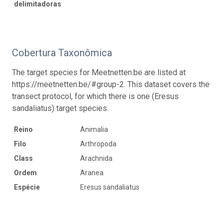
delimitadoras
Cobertura Taxonômica
The target species for Meetnetten.be are listed at
https://meetnetten.be/#group-2. This dataset covers the
transect protocol, for which there is one (Eresus
sandaliatus) target species.
Reino
Animalia
Filo
Arthropoda
Class
Arachnida
Ordem
Aranea
Espécie
Eresus sandaliatus