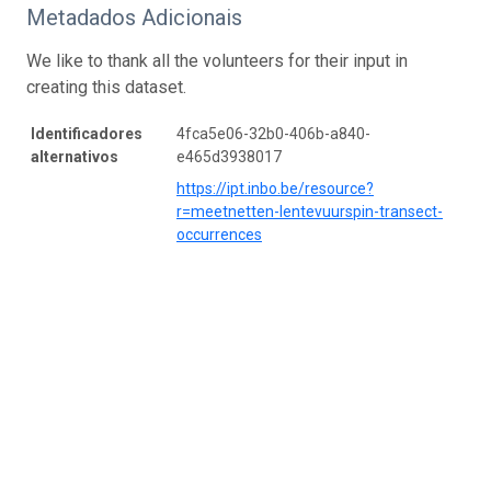
Metadados Adicionais
We like to thank all the volunteers for their input in
creating this dataset.
Identificadores
4fca5e06-32b0-406b-a840-
alternativos
e465d3938017
https://ipt.inbo.be/resource?
r=meetnetten-lentevuurspin-transect-
occurrences