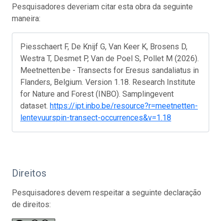
Pesquisadores deveriam citar esta obra da seguinte
maneira:
Piesschaert F, De Knijf G, Van Keer K, Brosens D,
Westra T, Desmet P, Van de Poel S, Pollet M (2026).
Meetnetten.be - Transects for Eresus sandaliatus in
Flanders, Belgium. Version 1.18. Research Institute
for Nature and Forest (INBO). Samplingevent
dataset.
https://ipt.inbo.be/resource?r=meetnetten-
lentevuurspin-transect-occurrences&v=1.18
Direitos
Pesquisadores devem respeitar a seguinte declaração
de direitos: