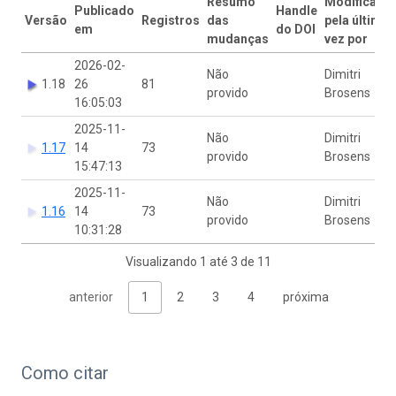
Resumo
Modificado
Publicado
Handle
Versão
Registros
das
pela última
em
do DOI
mudanças
vez por
2026-02-
Não
Dimitri
1.18
26
81
provido
Brosens
16:05:03
2025-11-
Não
Dimitri
1.17
14
73
provido
Brosens
15:47:13
2025-11-
Não
Dimitri
1.16
14
73
provido
Brosens
10:31:28
Visualizando 1 até 3 de 11
anterior
1
2
3
4
próxima
Como citar